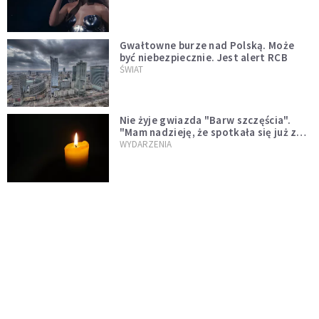
Gwałtowne burze nad Polską. Może
być niebezpiecznie. Jest alert RCB
ŚWIAT
Nie żyje gwiazda "Barw szczęścia".
"Mam nadzieję, że spotkała się już z
Bogiem, którego tak bardzo kochała"
WYDARZENIA