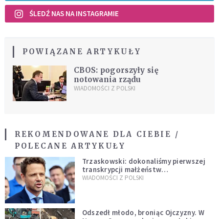
ŚLEDŹ NAS NA INSTAGRAMIE
POWIĄZANE ARTYKUŁY
CBOS: pogorszyły się
notowania rządu
WIADOMOŚCI Z POLSKI
REKOMENDOWANE DLA CIEBIE /
POLECANE ARTYKUŁY
Trzaskowski: dokonaliśmy pierwszej
transkrypcji małżeństw
jednopłciowych. “Tak jak
WIADOMOŚCI Z POLSKI
zapowiadałem, bez zwłoki,
natychmiast”
Odszedł młodo, broniąc Ojczyzny. W