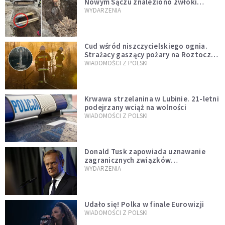
Nowym Sączu znaleziono zwłoki
mężczyzny z czasów potopu
WYDARZENIA
szwedzkiego
Cud wśród niszczycielskiego ognia.
Strażacy gaszący pożary na Roztoczu
opublikowali niezwykłe zdjęcie
WIADOMOŚCI Z POLSKI
Krwawa strzelanina w Lubinie. 21-letni
podejrzany wciąż na wolności
WIADOMOŚCI Z POLSKI
Donald Tusk zapowiada uznawanie
zagranicznych związków
jednopłciowych. "Państwo oblało ten
WYDARZENIA
test"
Udało się! Polka w finale Eurowizji
WIADOMOŚCI Z POLSKI