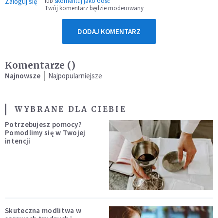
Zaloguj się
lub
skomentuj jako Gość
Twój komentarz będzie moderowany
DODAJ KOMENTARZ
Komentarze (
)
Najnowsze
Najpopularniejsze
WYBRANE DLA CIEBIE
Potrzebujesz pomocy?
Pomodlimy się w Twojej
intencji
Skuteczna modlitwa w