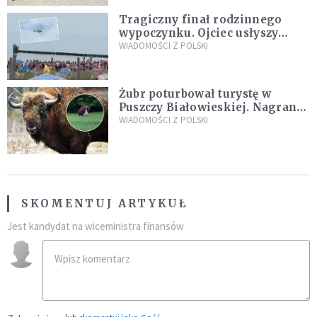
Tragiczny finał rodzinnego
wypoczynku. Ojciec usłyszy
zarzuty
WIADOMOŚCI Z POLSKI
Żubr poturbował turystę w
Puszczy Białowieskiej. Nagranie
daje do myślenia
WIADOMOŚCI Z POLSKI
SKOMENTUJ ARTYKUŁ
Jest kandydat na wiceministra finansów