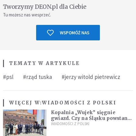
Tworzymy DEON.pl dla Ciebie
Tu możesz nas wesprzeć.
WSPOMÓŻ NAS
TEMATY W ARTYKULE
#psl
#rząd tuska
#jerzy witold pietrewicz
WIĘCEJ W:
WIADOMOŚCI Z POLSKI
Kopalnia „Wujek” sięgnie
gwiazd. Czy na Śląsku powstanie
„Dolina Krzemowa”?
WIADOMOŚCI Z POLSKI