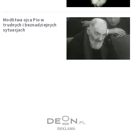
Modlitwa ojca Pio w
trudnych i beznadziejnych
sytuacjach