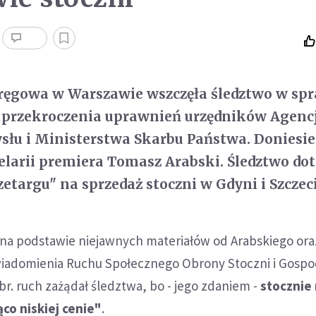
ręgowa w Warszawie wszczęła śledztwo w sp
rzekroczenia uprawnień urzędników Agencj
łu i Ministerstwa Skarbu Państwa. Doniesie
celarii premiera Tomasz Arabski. Śledztwo do
etargu" na sprzedaż stoczni w Gdyni i Szczec
na podstawie niejawnych materiałów od Arabskiego ora
iadomienia Ruchu Społecznego Obrony Stoczni i Gospo
 br. ruch zażądał śledztwa, bo - jego zdaniem -
stocznie 
co niskiej cenie"
.