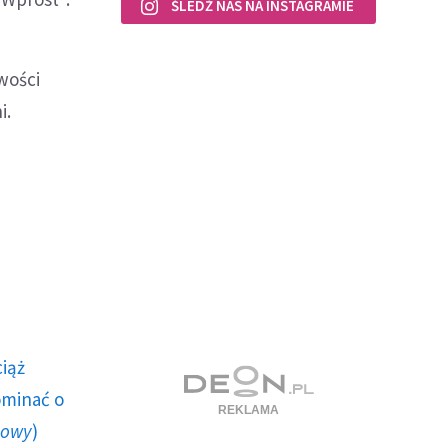
ŚLEDŹ NAS NA INSTAGRAMIE
wości
i.
a
ciąż
ominać o
howy
)