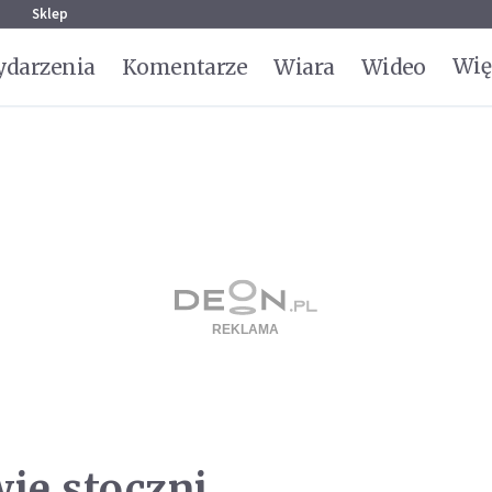
g
Sklep
Wię
darzenia
Komentarze
Wiara
Wideo
wie stoczni