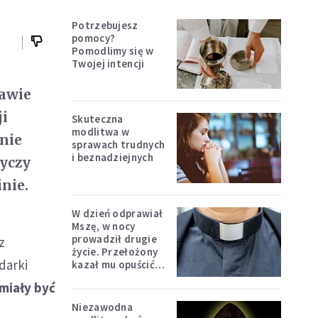
Potrzebujesz
pomocy?
Pomodlimy się w
Twojej intencji
rawie
i
Skuteczna
modlitwa w
nie
sprawach trudnych
i beznadziejnych
tyczy
inie.
W dzień odprawiał
Mszę, w nocy
prowadził drugie
z
życie. Przełożony
darki
kazał mu opuścić
zakon
miały być
Niezawodna