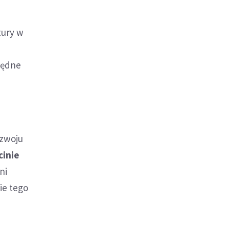
tury w
będne
ozwoju
cinie
oni
ie tego