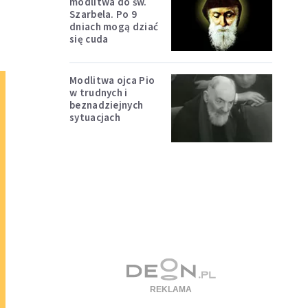
modlitwa do św.
Szarbela. Po 9
dniach mogą dziać
się cuda
Modlitwa ojca Pio
w trudnych i
beznadziejnych
sytuacjach