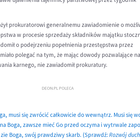
łożył prokuratorowi generalnemu zawiadomienie o możli
ępstwa w procesie sprzedaży składników majątku stoczn
domił o podejrzeniu popełnienia przestępstwa przez
 miało polegać na tym, że mając dowody pozwalające n
ania karnego, nie zawiadomił prokuratury.
DEON.PL POLECA
ga, musi się zwrócić całkowicie do wewnątrz. Musi się w
a Boga, zawsze mieć Go przed oczyma i wytrwale zap
dzie Boga, swój prawdziwy skarb. (Sprawdź:
Rozwój duc