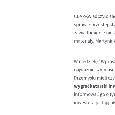
CBA oświadczyło zaś
sprawie przestępst
zawiadomienie nie 
materiały. Martyniu
W niedzielę "Wprost
najważniejszym oso
Przemysłu mieli cz
wygrał katarski in
informować go o tym
inwestora padają ok