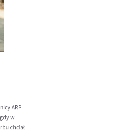
dnicy ARP
 gdy w
rbu chciał