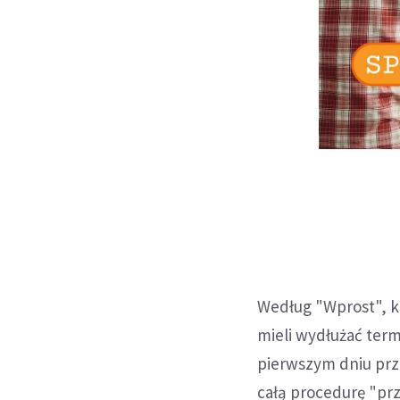
Według "Wprost", ki
mieli wydłużać term
pierwszym dniu prze
całą procedurę "pr