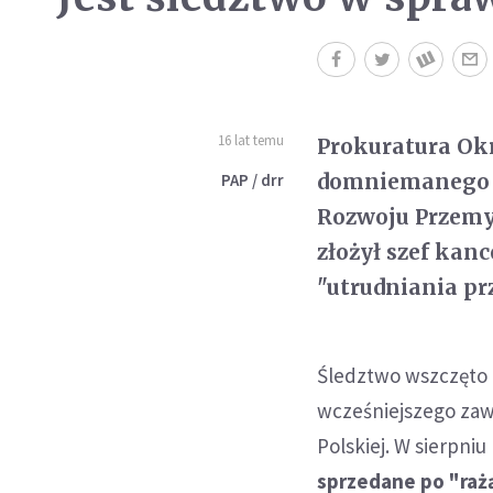
16 lat temu
Prokuratura Ok
domniemanego p
PAP / drr
Rozwoju Przemys
złożył szef kan
"utrudniania prz
Śledztwo wszczęto 
wcześniejszego zaw
Polskiej. W sierpniu
sprzedane po "rażą