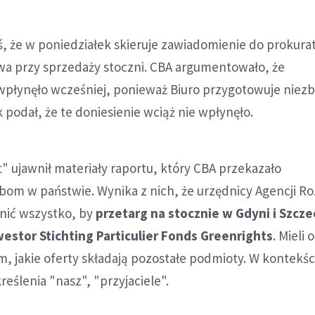
, że w poniedziałek skieruje zawiadomienie do prokura
wa przy sprzedaży stoczni. CBA argumentowało, że
wpłynęło wcześniej, ponieważ Biuro przygotowuje niez
k podał, że te doniesienie wciąż nie wpłynęło.
" ujawnił materiały raportu, który CBA przekazało
bom w państwie. Wynika z nich, że urzędnicy Agencji R
ynić wszystko, by
przetarg na stocznie w Gdyni i Szcze
westor Stichting Particulier Fonds Greenrights
. Mieli 
, jakie oferty składają pozostałe podmioty. W kontekśc
reślenia "nasz", "przyjaciele".