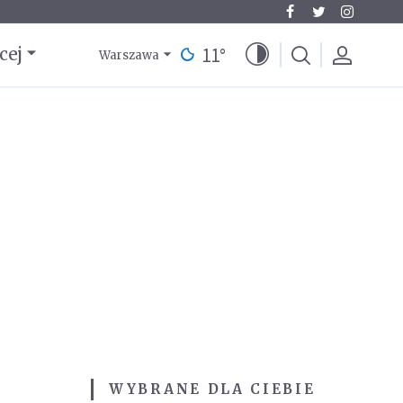
11
°
cej
Warszawa
WYBRANE DLA CIEBIE