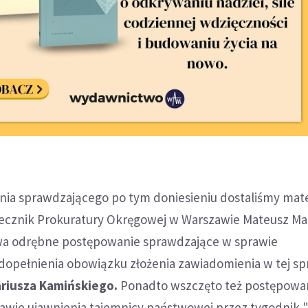
nia sprawdzającego po tym doniesieniu dostaliśmy mate
zecznik Prokuratury Okręgowej w Warszawie Mateusz Mar
rwa odrębne postępowanie sprawdzające w sprawie
pełnienia obowiązku złożenia zawiadomienia w tej sp
riusza Kamińskiego.
Ponadto wszczęto też postępowa
awie ujawnienia tajemnicy państwowej przez tygodnik 