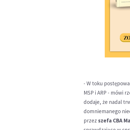
- W toku postępowa
MSP i ARP - mówi r
dodaje, że nadal t
domniemanego niedo
przez
szefa CBA Ma
sprawdzające w spr