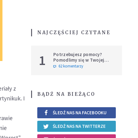
NAJCZĘŚCIEJ CZYTANE
Potrzebujesz pomocy?
1
Pomodlimy się w Twojej
intencji
62 komentarzy
riały z
BĄDŹ NA BIEŻĄCO
tynikuk. I
ŚLEDŹ NAS NA FACEBOOKU
rawie
ŚLEDŹ NAS NA TWITTERZE
nie
"Wprost".