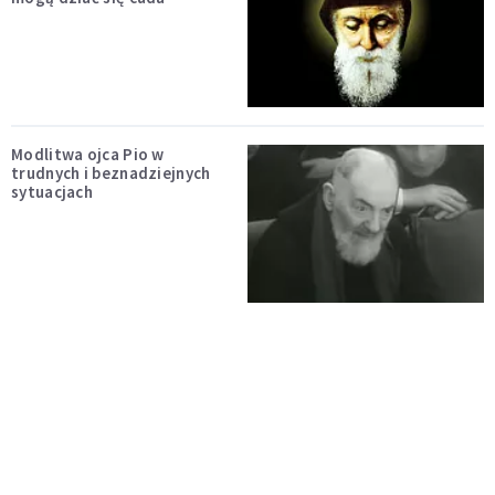
Modlitwa ojca Pio w
trudnych i beznadziejnych
sytuacjach