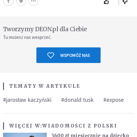
Tworzymy DEON.pl dla Ciebie
Tu możesz nas wesprzeć.
WSPOMÓŻ NAS
TEMATY W ARTYKULE
#jarosław kaczyński
#donald tusk
#expose
WIĘCEJ W:
WIADOMOŚCI Z POLSKI
3600 zł miesięcznie na dziecko