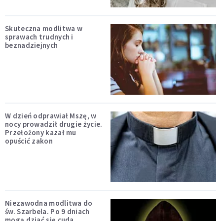
Skuteczna modlitwa w
sprawach trudnych i
beznadziejnych
W dzień odprawiał Mszę, w
nocy prowadził drugie życie.
Przełożony kazał mu
opuścić zakon
Niezawodna modlitwa do
św. Szarbela. Po 9 dniach
mogą dziać się cuda