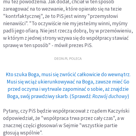
mu też powodzenia. Jak dodał, chciał w ten sposób
zareagować na to wezwanie, które opierało się na tezie
"kontrfaktycznej", że to PiS jest winny "przemysłowi
nienawiści". "To oczywiście nie my jesteśmy winni, myśmy
padli jego ofiarą. Nie jest rzeczą dobrą, by w przemówieniu,
w którym z jednej strony wzywa się do współpracy stawiać
sprawę w ten sposób" - mówił prezes PiS.
DEON.PL POLECA
Kto szuka Boga, musi się zwrócić całkowicie do wewnątrz.
Musi się wciąż ukierunkowywać na Boga, zawsze mieć Go
przed oczyma i wytrwale zapominać o sobie, aż znajdzie
Boga, swój prawdziwy skarb. (Sprawdź:
Rozwój duchowy
)
Pytany, czy PiS będzie współpracował z rządem Kaczyński
odpowiedział, że "współpraca trwa przez cały czas", a w
znacznej części głosowań w Sejmie "wszystkie partie
głosują wspólnie".