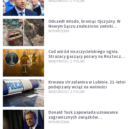
jednopłciowych. “Tak jak
WIADOMOŚCI Z POLSKI
zapowiadałem, bez zwłoki,
natychmiast”
Odszedł młodo, broniąc Ojczyzny. W
Nowym Sączu znaleziono zwłoki
mężczyzny z czasów potopu
WYDARZENIA
szwedzkiego
Cud wśród niszczycielskiego ognia.
Strażacy gaszący pożary na Roztoczu
opublikowali niezwykłe zdjęcie
WIADOMOŚCI Z POLSKI
Krwawa strzelanina w Lubinie. 21-letni
podejrzany wciąż na wolności
WIADOMOŚCI Z POLSKI
Donald Tusk zapowiada uznawanie
zagranicznych związków
jednopłciowych. "Państwo oblało ten
WYDARZENIA
test"