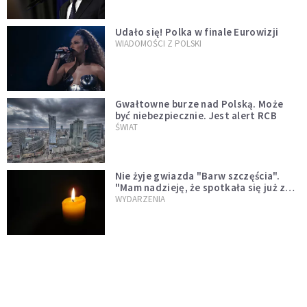
Udało się! Polka w finale Eurowizji
WIADOMOŚCI Z POLSKI
Gwałtowne burze nad Polską. Może
być niebezpiecznie. Jest alert RCB
ŚWIAT
Nie żyje gwiazda "Barw szczęścia".
"Mam nadzieję, że spotkała się już z
Bogiem, którego tak bardzo kochała"
WYDARZENIA