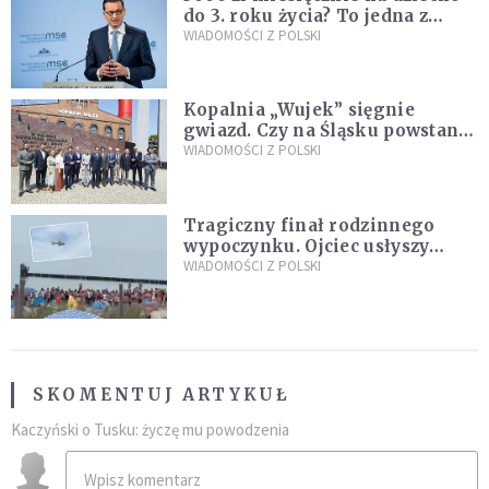
do 3. roku życia? To jedna z
propozycji programu "Rozwój
WIADOMOŚCI Z POLSKI
Plus"
Kopalnia „Wujek” sięgnie
gwiazd. Czy na Śląsku powstanie
„Dolina Krzemowa”?
WIADOMOŚCI Z POLSKI
Tragiczny finał rodzinnego
wypoczynku. Ojciec usłyszy
zarzuty
WIADOMOŚCI Z POLSKI
SKOMENTUJ ARTYKUŁ
Kaczyński o Tusku: życzę mu powodzenia