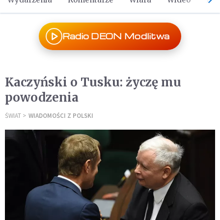
Radio DEON Modlitwa
Kaczyński o Tusku: życzę mu
powodzenia
ŚWIAT
WIADOMOŚCI Z POLSKI