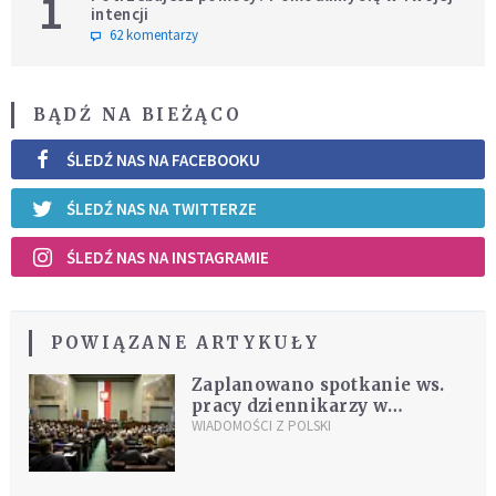
1
intencji
62 komentarzy
BĄDŹ NA BIEŻĄCO
ŚLEDŹ NAS NA FACEBOOKU
ŚLEDŹ NAS NA TWITTERZE
ŚLEDŹ NAS NA INSTAGRAMIE
POWIĄZANE ARTYKUŁY
Zaplanowano spotkanie ws.
pracy dziennikarzy w
parlamencie
WIADOMOŚCI Z POLSKI