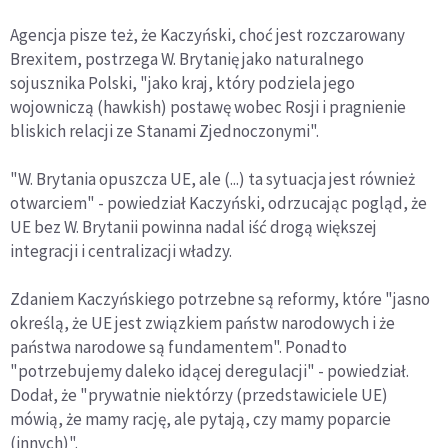
Agencja pisze też, że Kaczyński, choć jest rozczarowany
Brexitem, postrzega W. Brytanię jako naturalnego
sojusznika Polski, "jako kraj, który podziela jego
wojowniczą (hawkish) postawę wobec Rosji i pragnienie
bliskich relacji ze Stanami Zjednoczonymi".
"W. Brytania opuszcza UE, ale (...) ta sytuacja jest również
otwarciem" - powiedział Kaczyński, odrzucając pogląd, że
UE bez W. Brytanii powinna nadal iść drogą większej
integracji i centralizacji władzy.
Zdaniem Kaczyńskiego potrzebne są reformy, które "jasno
określą, że UE jest związkiem państw narodowych i że
państwa narodowe są fundamentem". Ponadto
"potrzebujemy daleko idącej deregulacji" - powiedział.
Dodał, że "prywatnie niektórzy (przedstawiciele UE)
mówią, że mamy rację, ale pytają, czy mamy poparcie
(innych)".