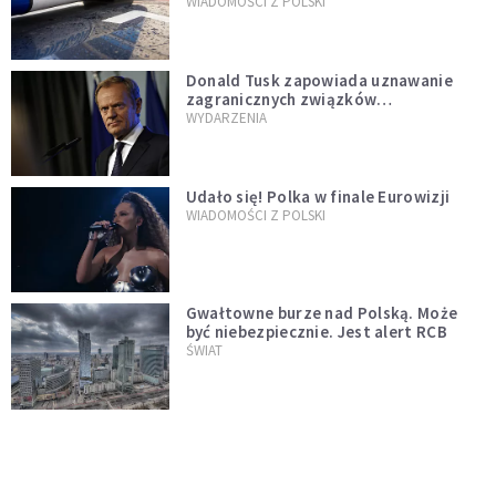
WIADOMOŚCI Z POLSKI
Donald Tusk zapowiada uznawanie
zagranicznych związków
jednopłciowych. "Państwo oblało ten
WYDARZENIA
test"
Udało się! Polka w finale Eurowizji
WIADOMOŚCI Z POLSKI
Gwałtowne burze nad Polską. Może
być niebezpiecznie. Jest alert RCB
ŚWIAT
Nie żyje gwiazda "Barw szczęścia".
"Mam nadzieję, że spotkała się już z
Bogiem, którego tak bardzo kochała"
WYDARZENIA