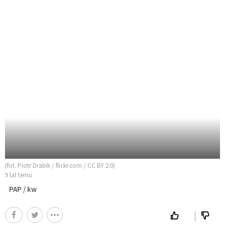
(fot. Piotr Drabik / flickr.com / CC BY 2.0)
9 lat temu
PAP / kw