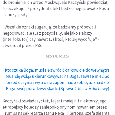
do bronienia ich przed Moskwą, ale Kaczyński powiedział,
że oczekuje, iż prezydent elekt będzie negocjował z Rosją
"z pozycji siły".
"Wszelkie oznaki sugerują, że będziemy próbowali
negocjować, ale (...) z pozycji siły, nie jako słabszy
(interlokutor) czy nawet (...) ktoś, kto się wycofuje" -
stwierdził prezes PiS.
DEON.PL POLECA
Kto szuka Boga, musi się zwrócić całkowicie do wewnątrz.
Musi się wciąż ukierunkowywać na Boga, zawsze mieć Go
przed oczyma i wytrwale zapominać o sobie, aż znajdzie
Boga, swój prawdziwy skarb. (Sprawdź:
Rozwój duchowy
)
Kaczyński oświadczył też, że jest mniej niż niektórzy jego
europejscy koledzy zaniepokojony nominowaniem przez
Trumpa na sekretarza stanu Rexa Tillersona, szefa giganta