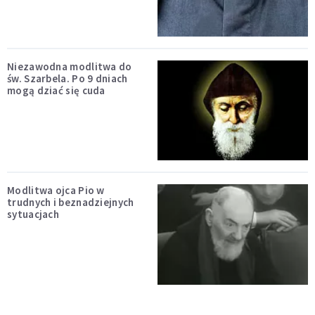
Niezawodna modlitwa do
św. Szarbela. Po 9 dniach
mogą dziać się cuda
Modlitwa ojca Pio w
trudnych i beznadziejnych
sytuacjach