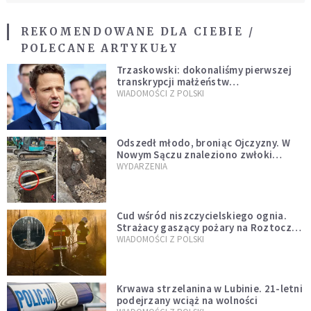
REKOMENDOWANE DLA CIEBIE /
POLECANE ARTYKUŁY
Trzaskowski: dokonaliśmy pierwszej
transkrypcji małżeństw
jednopłciowych. “Tak jak
WIADOMOŚCI Z POLSKI
zapowiadałem, bez zwłoki,
natychmiast”
Odszedł młodo, broniąc Ojczyzny. W
Nowym Sączu znaleziono zwłoki
mężczyzny z czasów potopu
WYDARZENIA
szwedzkiego
Cud wśród niszczycielskiego ognia.
Strażacy gaszący pożary na Roztoczu
opublikowali niezwykłe zdjęcie
WIADOMOŚCI Z POLSKI
Krwawa strzelanina w Lubinie. 21-letni
podejrzany wciąż na wolności