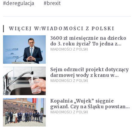
#deregulacja
#brexit
WIĘCEJ W:
WIADOMOŚCI Z POLSKI
3600 zł miesięcznie na dziecko
do 3. roku życia? To jedna z
propozycji programu "Rozwój
WIADOMOŚCI Z POLSKI
Plus"
Sejm odrzucił projekt dotyczący
darmowej wody z kranu w
restauracjach
WIADOMOŚCI Z POLSKI
Kopalnia „Wujek” sięgnie
gwiazd. Czy na Śląsku powstanie
„Dolina Krzemowa”?
WIADOMOŚCI Z POLSKI