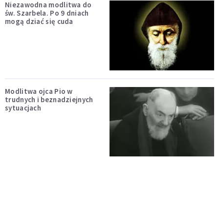
Niezawodna modlitwa do
św. Szarbela. Po 9 dniach
mogą dziać się cuda
Modlitwa ojca Pio w
trudnych i beznadziejnych
sytuacjach