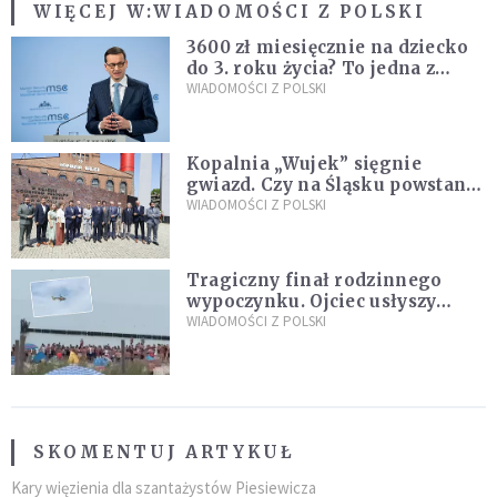
WIĘCEJ W:
WIADOMOŚCI Z POLSKI
3600 zł miesięcznie na dziecko
do 3. roku życia? To jedna z
propozycji programu "Rozwój
WIADOMOŚCI Z POLSKI
Plus"
Kopalnia „Wujek” sięgnie
gwiazd. Czy na Śląsku powstanie
„Dolina Krzemowa”?
WIADOMOŚCI Z POLSKI
Tragiczny finał rodzinnego
wypoczynku. Ojciec usłyszy
zarzuty
WIADOMOŚCI Z POLSKI
SKOMENTUJ ARTYKUŁ
Kary więzienia dla szantażystów Piesiewicza