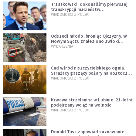
Trzaskowski: dokonaliśmy pierwszej
transkrypcji małżeństw
jednopłciowych. “Tak jak
WIADOMOŚCI Z POLSKI
zapowiadałem, bez zwłoki,
natychmiast”
Odszedł młodo, broniąc Ojczyzny. W
Nowym Sączu znaleziono zwłoki
mężczyzny z czasów potopu
WYDARZENIA
szwedzkiego
Cud wśród niszczycielskiego ognia.
Strażacy gaszący pożary na Roztoczu
opublikowali niezwykłe zdjęcie
WIADOMOŚCI Z POLSKI
Krwawa strzelanina w Lubinie. 21-letni
podejrzany wciąż na wolności
WIADOMOŚCI Z POLSKI
Donald Tusk zapowiada uznawanie