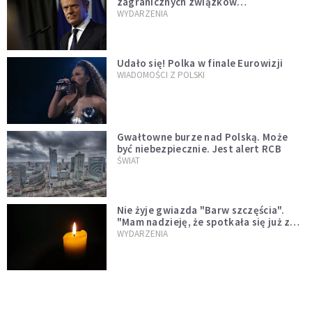
zagranicznych związków
jednopłciowych. "Państwo oblało ten
WYDARZENIA
test"
Udało się! Polka w finale Eurowizji
WIADOMOŚCI Z POLSKI
Gwałtowne burze nad Polską. Może
być niebezpiecznie. Jest alert RCB
ŚWIAT
Nie żyje gwiazda "Barw szczęścia".
"Mam nadzieję, że spotkała się już z
Bogiem, którego tak bardzo kochała"
WYDARZENIA