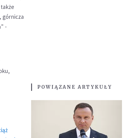
 także
, górnicza
" -
w
oku,
POWIĄZANE ARTYKUŁY
ciąż