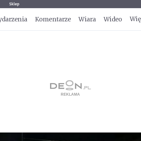
g
Sklep
Wię
darzenia
Komentarze
Wiara
Wideo