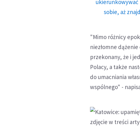
ukierunkowywać n
sobie, aż znaj
"Mimo różnicy epok 
niezłomne dążenie 
przekonany, że i je
Polacy, a także nast
do umacniania włas
wspólnego" - napis