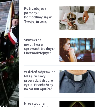
Potrzebujesz
pomocy?
Pomodlimy się w
Twojej intencji
Skuteczna
modlitwa w
sprawach trudnych
i beznadziejnych
W dzień odprawiał
Mszę, w nocy
prowadził drugie
życie. Przełożony
kazał mu opuścić
zakon
Niezawodna