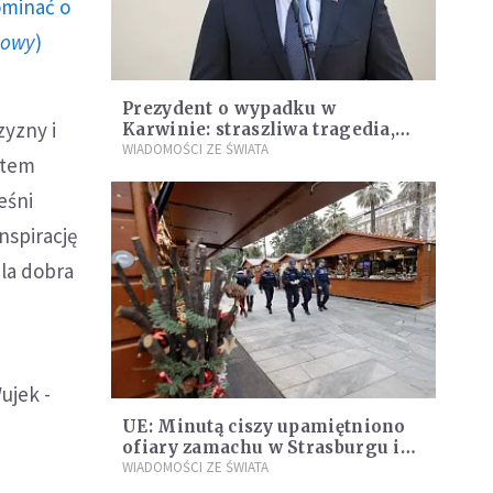
ominać o
howy
)
Prezydent o wypadku w
zyzny i
Karwinie: straszliwa tragedia,
możemy być modlitwą przy
WIADOMOŚCI ZE ŚWIATA
stem
rodzinach górników
eśni
nspirację
la dobra
UE: Minutą ciszy upamiętniono
ofiary zamachu w Strasburgu i
ofiary komunizmu
WIADOMOŚCI ZE ŚWIATA