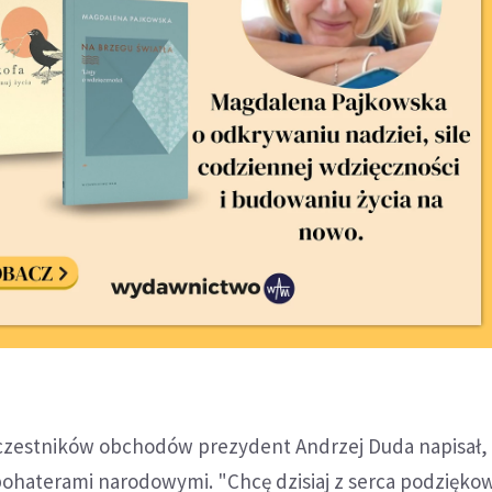
uczestników obchodów prezydent Andrzej Duda napisał,
bohaterami narodowymi. "Chcę dzisiaj z serca podziękow