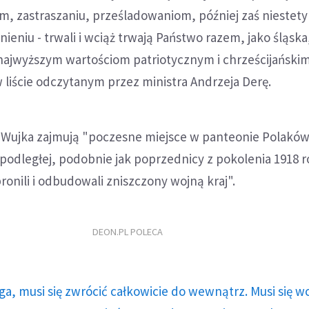
, zastraszaniu, prześladowaniom, później zaś niestety
ieniu - trwali i wciąż trwają Państwo razem, jako śląska
najwyższym wartościom patriotycznym i chrześcijańskim
 liście odczytanym przez ministra Andrzeja Derę.
 z Wujka zajmują "poczesne miejsce w panteonie Polakó
podległej, podobnie jak poprzednicy z pokolenia 1918 r
ronili i odbudowali zniszczony wojną kraj".
DEON.PL POLECA
ga, musi się zwrócić całkowicie do wewnątrz. Musi się w