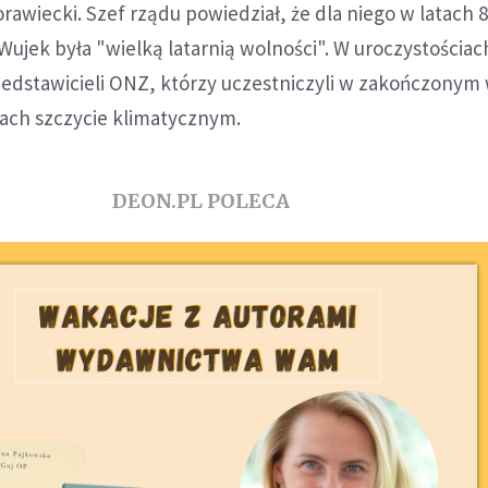
awiecki. Szef rządu powiedział, że dla niego w latach 80
Wujek była "wielką latarnią wolności". W uroczystościac
zedstawicieli ONZ, którzy uczestniczyli w zakończonym
cach szczycie klimatycznym.
DEON.PL POLECA