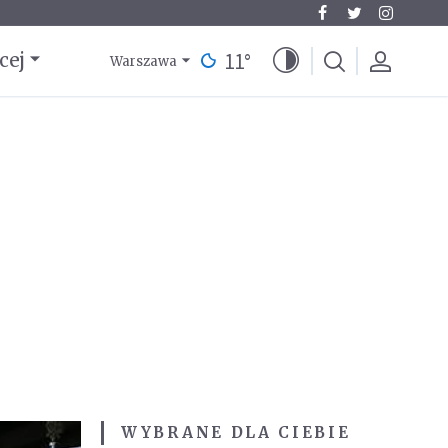
11
°
cej
Warszawa
WYBRANE DLA CIEBIE