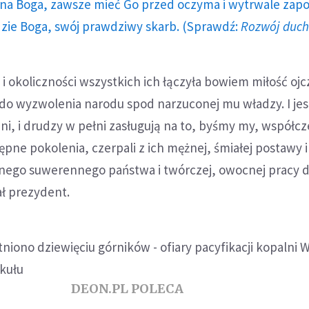
a Boga, zawsze mieć Go przed oczyma i wytrwale zap
dzie Boga, swój prawdziwy skarb. (Sprawdź:
Rozwój duc
i okoliczności wszystkich ich łączyła bowiem miłość ojc
do wyzwolenia narodu spod narzuconej mu władzy. I je
dni, i drudzy w pełni zasługują na to, byśmy my, współcz
ępne pokolenia, czerpali z ich mężnej, śmiałej postawy i
nego suwerennego państwa i twórczej, owocnej pracy d
ał prezydent.
DEON.PL POLECA