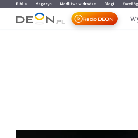
Przejdź do menu głównego
Przejdź do treści
Biblia
Magazyn
Modlitwa w drodze
Blogi
faceBó
Wy
Radio DEON