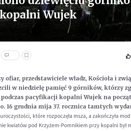
iono dziewięciu górnik
i kopalni Wujek
y ofiar, przedstawiciele władz, Kościoła i zw
ili w niedzielę pamięć 9 górników, którzy zg
 podczas pacyfikacji kopalni Wujek na począ
. 16 grudnia mija 37. rocznica tamtych wyda
uroczystości, które rozpoczęła msza, a zakończyła mod
enie kwiatów pod Krzyżem-Pomnikiem przy kopalni był m