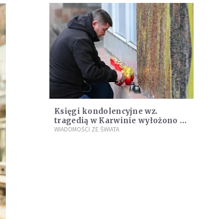
Księgi kondolencyjne wz.
tragedią w Karwinie wyłożono w
placówkach w Pradze i Ostrawie
WIADOMOŚCI ZE ŚWIATA