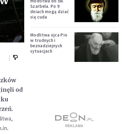
ów
modlitwa do św.
Szarbela. Po 9
dniach mogą dziać
się cuda
Modlitwa ojca Pio
w trudnych i
beznadziejnych
sytuacjach
iązków
inęli od
tku
rzeń.
litwa,
.in.