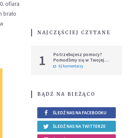
. ofiara
h brało
 w
NAJCZĘŚCIEJ CZYTANE
Potrzebujesz pomocy?
1
Pomodlimy się w Twojej
intencji
62 komentarzy
BĄDŹ NA BIEŻĄCO
ŚLEDŹ NAS NA FACEBOOKU
ŚLEDŹ NAS NA TWITTERZE