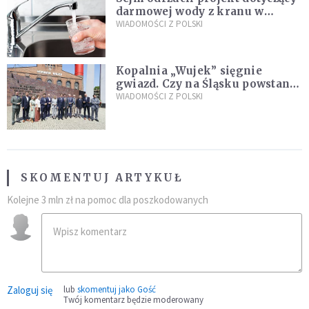
darmowej wody z kranu w
restauracjach
WIADOMOŚCI Z POLSKI
Kopalnia „Wujek” sięgnie
gwiazd. Czy na Śląsku powstanie
„Dolina Krzemowa”?
WIADOMOŚCI Z POLSKI
SKOMENTUJ ARTYKUŁ
Kolejne 3 mln zł na pomoc dla poszkodowanych
Zaloguj się
lub
skomentuj jako Gość
Twój komentarz będzie moderowany