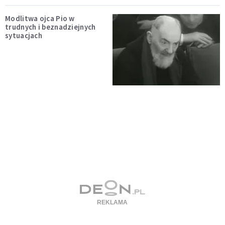
Modlitwa ojca Pio w
trudnych i beznadziejnych
sytuacjach