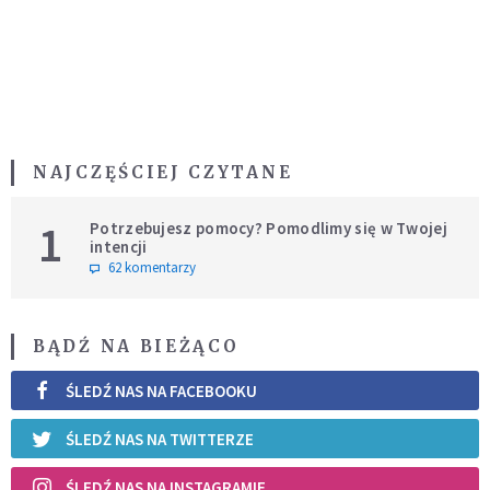
NAJCZĘŚCIEJ CZYTANE
1
Potrzebujesz pomocy? Pomodlimy się w Twojej
intencji
62 komentarzy
BĄDŹ NA BIEŻĄCO
ŚLEDŹ NAS NA FACEBOOKU
ŚLEDŹ NAS NA TWITTERZE
ŚLEDŹ NAS NA INSTAGRAMIE