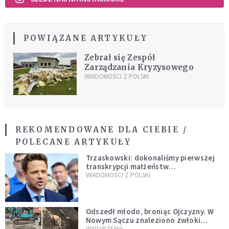
POWIĄZANE ARTYKUŁY
Zebrał się Zespół
Zarządzania Kryzysowego
WIADOMOŚCI Z POLSKI
REKOMENDOWANE DLA CIEBIE /
POLECANE ARTYKUŁY
Trzaskowski: dokonaliśmy pierwszej
transkrypcji małżeństw
jednopłciowych. “Tak jak
WIADOMOŚCI Z POLSKI
zapowiadałem, bez zwłoki,
natychmiast”
Odszedł młodo, broniąc Ojczyzny. W
Nowym Sączu znaleziono zwłoki
mężczyzny z czasów potopu
WYDARZENIA