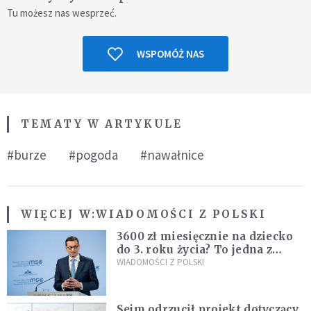
Tu możesz nas wesprzeć.
WSPOMÓŻ NAS
TEMATY W ARTYKULE
#burze
#pogoda
#nawałnice
WIĘCEJ W:
WIADOMOŚCI Z POLSKI
3600 zł miesięcznie na dziecko
do 3. roku życia? To jedna z
propozycji programu "Rozwój
WIADOMOŚCI Z POLSKI
Plus"
Sejm odrzucił projekt dotyczący