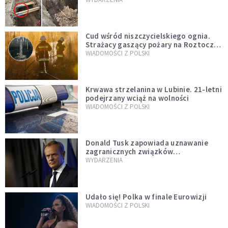
szwedzkiego
Cud wśród niszczycielskiego ognia.
Strażacy gaszący pożary na Roztoczu
opublikowali niezwykłe zdjęcie
WIADOMOŚCI Z POLSKI
Krwawa strzelanina w Lubinie. 21-letni
podejrzany wciąż na wolności
WIADOMOŚCI Z POLSKI
Donald Tusk zapowiada uznawanie
zagranicznych związków
jednopłciowych. "Państwo oblało ten
WYDARZENIA
test"
Udało się! Polka w finale Eurowizji
WIADOMOŚCI Z POLSKI