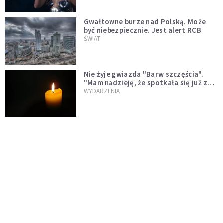
Gwałtowne burze nad Polską. Może
być niebezpiecznie. Jest alert RCB
ŚWIAT
Nie żyje gwiazda "Barw szczęścia".
"Mam nadzieję, że spotkała się już z
Bogiem, którego tak bardzo kochała"
WYDARZENIA