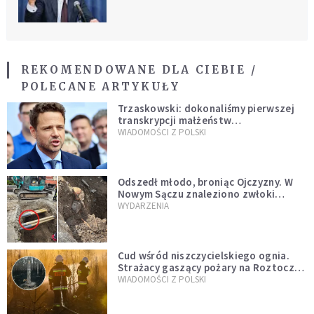
REKOMENDOWANE DLA CIEBIE /
POLECANE ARTYKUŁY
Trzaskowski: dokonaliśmy pierwszej
transkrypcji małżeństw
jednopłciowych. “Tak jak
WIADOMOŚCI Z POLSKI
zapowiadałem, bez zwłoki,
natychmiast”
Odszedł młodo, broniąc Ojczyzny. W
Nowym Sączu znaleziono zwłoki
mężczyzny z czasów potopu
WYDARZENIA
szwedzkiego
Cud wśród niszczycielskiego ognia.
Strażacy gaszący pożary na Roztoczu
opublikowali niezwykłe zdjęcie
WIADOMOŚCI Z POLSKI