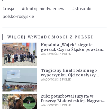
#rosja
#dmitrij miedwiediew
#stosunki
polsko-rosyjskie
WIĘCEJ W:
WIADOMOŚCI Z POLSKI
Kopalnia „Wujek” sięgnie
gwiazd. Czy na Śląsku powstanie
„Dolina Krzemowa”?
WIADOMOŚCI Z POLSKI
Tragiczny finał rodzinnego
wypoczynku. Ojciec usłyszy
zarzuty
WIADOMOŚCI Z POLSKI
Żubr poturbował turystę w
Puszczy Białowieskiej. Nagranie
daje do myślenia
WIADOMOŚCI Z POLSKI