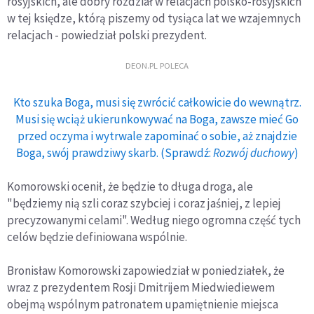
rosyjskich, ale dobry rozdział w relacjach polsko-rosyjskich
w tej księdze, którą piszemy od tysiąca lat we wzajemnych
relacjach - powiedział polski prezydent.
DEON.PL POLECA
Kto szuka Boga, musi się zwrócić całkowicie do wewnątrz.
Musi się wciąż ukierunkowywać na Boga, zawsze mieć Go
przed oczyma i wytrwale zapominać o sobie, aż znajdzie
Boga, swój prawdziwy skarb. (Sprawdź:
Rozwój duchowy
)
Komorowski ocenił, że będzie to długa droga, ale
"będziemy nią szli coraz szybciej i coraz jaśniej, z lepiej
precyzowanymi celami". Według niego ogromna część tych
celów będzie definiowana wspólnie.
Bronisław Komorowski zapowiedział w poniedziałek, że
wraz z prezydentem Rosji Dmitrijem Miedwiediewem
obejmą wspólnym patronatem upamiętnienie miejsca