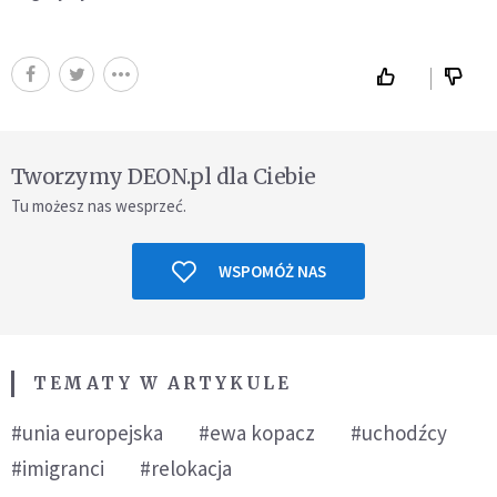
Tworzymy DEON.pl dla Ciebie
Tu możesz nas wesprzeć.
WSPOMÓŻ NAS
TEMATY W ARTYKULE
#unia europejska
#ewa kopacz
#uchodźcy
#imigranci
#relokacja