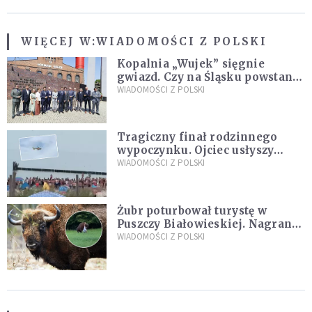
WIĘCEJ W:
WIADOMOŚCI Z POLSKI
Kopalnia „Wujek” sięgnie
gwiazd. Czy na Śląsku powstanie
„Dolina Krzemowa”?
WIADOMOŚCI Z POLSKI
Tragiczny finał rodzinnego
wypoczynku. Ojciec usłyszy
zarzuty
WIADOMOŚCI Z POLSKI
Żubr poturbował turystę w
Puszczy Białowieskiej. Nagranie
daje do myślenia
WIADOMOŚCI Z POLSKI