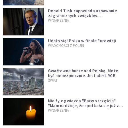
Donald Tusk zapowiada uznawanie
zagranicznych związków
jednopłciowych. "Państwo oblało ten
WYDARZENIA
test"
Udało się! Polka w finale Eurowizji
WIADOMOŚCI Z POLSKI
Gwałtowne burze nad Polską. Może
być niebezpiecznie. Jest alert RCB
ŚWIAT
Nie żyje gwiazda "Barw szczęścia".
"Mam nadzieję, że spotkała się już z
Bogiem, którego tak bardzo kochała"
WYDARZENIA