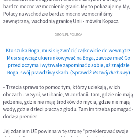
bardzo mocne wzmocnienie granic. My to pokazujemy. My,
Polacy na wschodzie bardzo mocno wzmocniliśmy
zewnętrzną, wschodnią granicę Unii - mówiła Kopacz.
DEON.PL POLECA
Kto szuka Boga, musi się zwrócić całkowicie do wewnątrz.
Musi się wciąż ukierunkowywać na Boga, zawsze mieć Go
przed oczyma i wytrwale zapominać o sobie, aż znajdzie
Boga, swój prawdziwy skarb. (Sprawdź:
Rozwój duchowy
)
- Trzecia sprawa to pomoc tym, którzy uciekają, w ich
obozach - w Syrii, w Libanie, W Jordanii. Tam, gdzie nie mają
jedzenia, gdzie nie mają środków do mycia, gdzie nie mają
wody, gdzie dzieci płaczą z głodu. Tam im trzeba pomagać -
dodała premier.
Jej zdaniem UE powinna w tę stronę "przekierować swoje