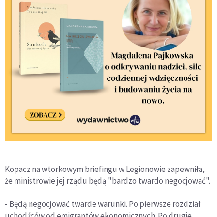
Kopacz na wtorkowym briefingu w Legionowie zapewniła,
że ministrowie jej rządu będą "bardzo twardo negocjować".
- Będą negocjować twarde warunki. Po pierwsze rozdział
uchodźców od emigrantów ekonomicznych. Po drugie