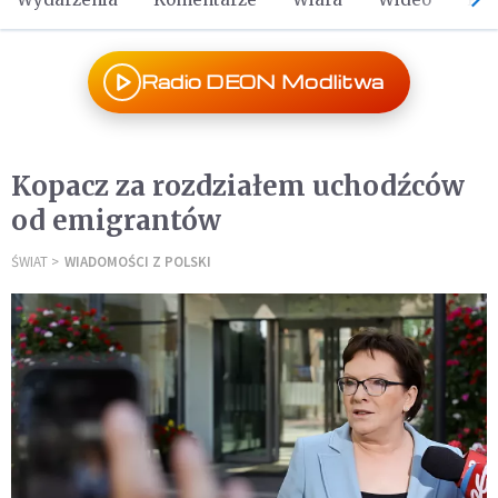
Radio DEON Modlitwa
Kopacz za rozdziałem uchodźców
od emigrantów
ŚWIAT
WIADOMOŚCI Z POLSKI