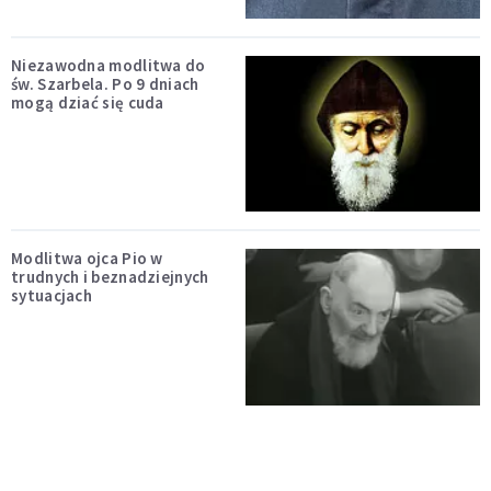
Niezawodna modlitwa do
św. Szarbela. Po 9 dniach
mogą dziać się cuda
Modlitwa ojca Pio w
trudnych i beznadziejnych
sytuacjach