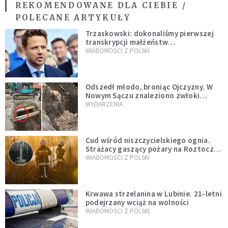
REKOMENDOWANE DLA CIEBIE /
POLECANE ARTYKUŁY
Trzaskowski: dokonaliśmy pierwszej
transkrypcji małżeństw
jednopłciowych. “Tak jak
WIADOMOŚCI Z POLSKI
zapowiadałem, bez zwłoki,
natychmiast”
Odszedł młodo, broniąc Ojczyzny. W
Nowym Sączu znaleziono zwłoki
mężczyzny z czasów potopu
WYDARZENIA
szwedzkiego
Cud wśród niszczycielskiego ognia.
Strażacy gaszący pożary na Roztoczu
opublikowali niezwykłe zdjęcie
WIADOMOŚCI Z POLSKI
Krwawa strzelanina w Lubinie. 21-letni
podejrzany wciąż na wolności
WIADOMOŚCI Z POLSKI