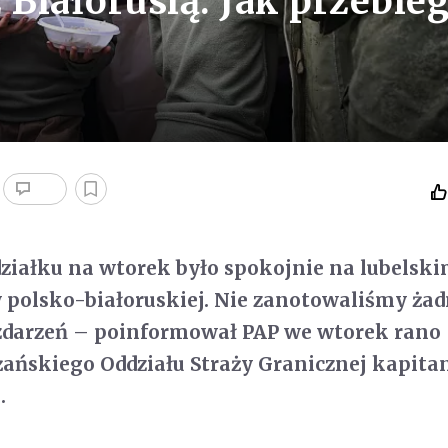
 Białorusią. Jak przebie
ziałku na wtorek było spokojnie na lubelsk
 polsko-białoruskiej. Nie zanotowaliśmy ża
zdarzeń – poinformował PAP we wtorek rano
ańskiego Oddziału Straży Granicznej kapita
.