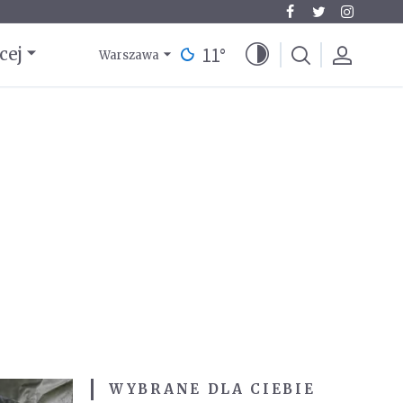
11
°
cej
Warszawa
WYBRANE DLA CIEBIE