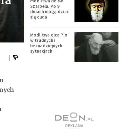
gła
modlitwa do św.
Szarbela. Po 9
dniach mogą dziać
się cuda
Modlitwa ojca Pio
w trudnych i
beznadziejnych
sytuacjach
im
dnych
n