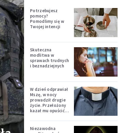
Potrzebujesz
pomocy?
Pomodlimy się w
Twojej intencji
Skuteczna
modlitwa w
sprawach trudnych
i beznadziejnych
W dzień odprawiał
Mszę, w nocy
prowadził drugie
życie. Przełożony
kazał mu opuścić
zakon
Niezawodna