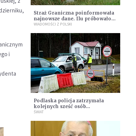
uskiej, z
ździerniku,
Straż Graniczna poinformowała
najnowsze dane. Ilu próbowało
przekroczyć nielegalnie granicę
WIADOMOŚCI Z POLSKI
z Białrousią?
ranicznym
ego i
ydenta
Podlaska policja zatrzymała
kolejnych sześć osób
przewożących migrantów
ŚWIAT