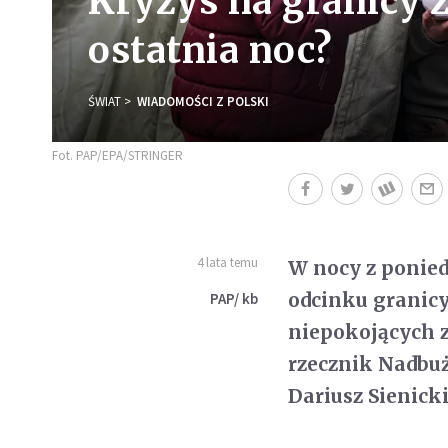
Kryzys na granicy z
ostatnia noc?
ŚWIAT
WIADOMOŚCI Z POLSKI
Fot. PAP/EPA/STRINGER
4 lata temu
W nocy z ponied
odcinku granicy
PAP/ kb
niepokojących 
rzecznik Nadbuż
Dariusz Sienicki