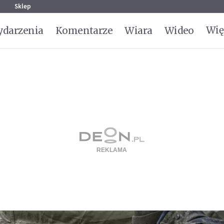
g
Sklep
Wię
darzenia
Komentarze
Wiara
Wideo