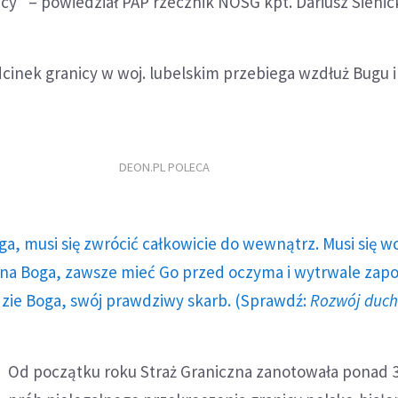
cy" – powiedział PAP rzecznik NOSG kpt. Dariusz Sienick
dcinek granicy w woj. lubelskim przebiega wzdłuż Bugu i 
DEON.PL POLECA
ga, musi się zwrócić całkowicie do wewnątrz. Musi się w
a Boga, zawsze mieć Go przed oczyma i wytrwale zap
dzie Boga, swój prawdziwy skarb. (Sprawdź:
Rozwój duc
Od początku roku Straż Graniczna zanotowała ponad 3