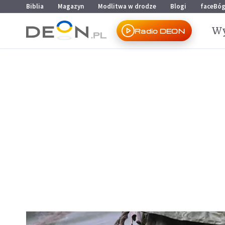
Przejdź do menu głównego
Przejdź do treści
Biblia
Magazyn
Modlitwa w drodze
Blogi
faceBó
Wy
Radio DEON