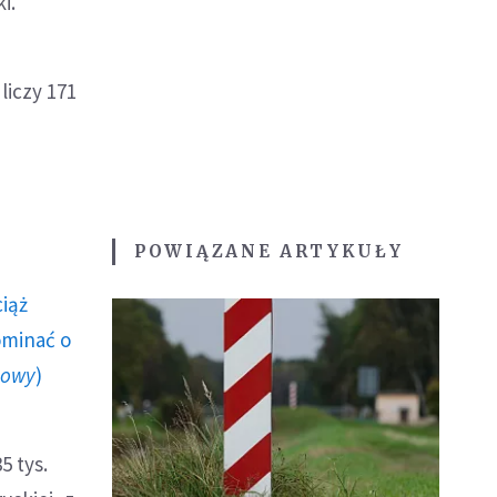
i.
liczy 171
POWIĄZANE ARTYKUŁY
ciąż
ominać o
howy
)
5 tys.