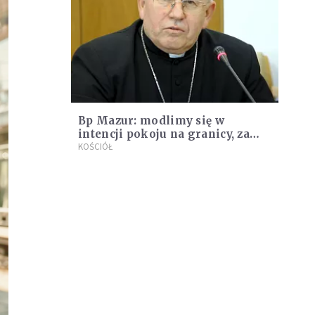
Bp Mazur: modlimy się w
intencji pokoju na granicy, za
służby mundurowe i migrantów
KOŚCIÓŁ