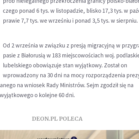
prób nielegalnego przekroczenia granicy polsko-białor
czego ponad 6 tys. w listopadzie, blisko 17,3 tys. w pa
prawie 7,7 tys. we wrześniu i ponad 3,5 tys. w sierpniu.
Od 2 września w związku z presją migracyjną w przyg
pasie z Białorusią w 183 miejscowościach woj. podlaski
lubelskiego obowiązuje stan wyjątkowy. Został on
wprowadzony na 30 dni na mocy rozporządzenia prez
anego na wniosek Rady Ministrów. Sejm zgodził się na
wyjątkowego o kolejne 60 dni.
DEON.PL POLECA