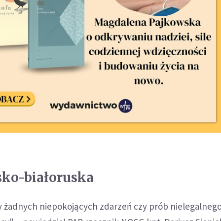
sko-białoruska
 żadnych niepokojących zdarzeń czy prób nielegalneg