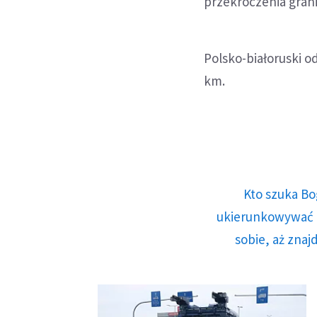
przekroczenia grani
Polsko-białoruski o
km.
Kto szuka Bo
ukierunkowywać n
sobie, aż znaj