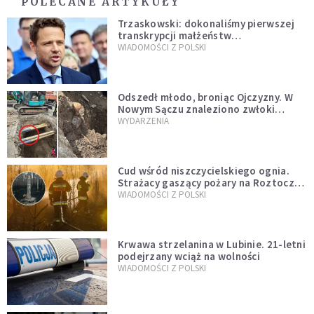
POLECANE ARTYKUŁY
Trzaskowski: dokonaliśmy pierwszej
transkrypcji małżeństw
jednopłciowych. “Tak jak
WIADOMOŚCI Z POLSKI
zapowiadałem, bez zwłoki,
natychmiast”
Odszedł młodo, broniąc Ojczyzny. W
Nowym Sączu znaleziono zwłoki
mężczyzny z czasów potopu
WYDARZENIA
szwedzkiego
Cud wśród niszczycielskiego ognia.
Strażacy gaszący pożary na Roztoczu
opublikowali niezwykłe zdjęcie
WIADOMOŚCI Z POLSKI
Krwawa strzelanina w Lubinie. 21-letni
podejrzany wciąż na wolności
WIADOMOŚCI Z POLSKI