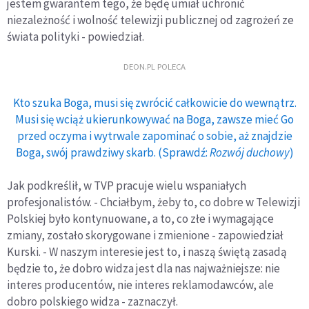
jestem gwarantem tego, że będę umiał uchronić
niezależność i wolność telewizji publicznej od zagrożeń ze
świata polityki - powiedział.
DEON.PL POLECA
Kto szuka Boga, musi się zwrócić całkowicie do wewnątrz.
Musi się wciąż ukierunkowywać na Boga, zawsze mieć Go
przed oczyma i wytrwale zapominać o sobie, aż znajdzie
Boga, swój prawdziwy skarb. (Sprawdź:
Rozwój duchowy
)
Jak podkreślił, w TVP pracuje wielu wspaniałych
profesjonalistów. - Chciałbym, żeby to, co dobre w Telewizji
Polskiej było kontynuowane, a to, co złe i wymagające
zmiany, zostało skorygowane i zmienione - zapowiedział
Kurski. - W naszym interesie jest to, i naszą świętą zasadą
będzie to, że dobro widza jest dla nas najważniejsze: nie
interes producentów, nie interes reklamodawców, ale
dobro polskiego widza - zaznaczył.