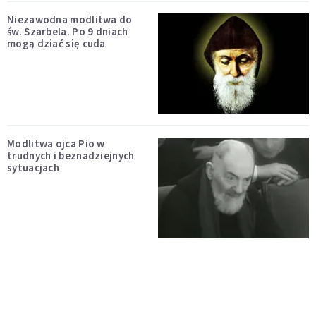
Niezawodna modlitwa do
św. Szarbela. Po 9 dniach
mogą dziać się cuda
Modlitwa ojca Pio w
trudnych i beznadziejnych
sytuacjach