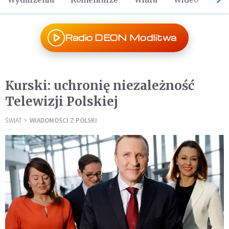
Radio DEON Modlitwa
Kurski: uchronię niezależność
Telewizji Polskiej
ŚWIAT
WIADOMOŚCI Z POLSKI