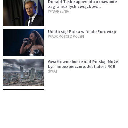
Donald Tusk zapowiada uznawanie
zagranicznych związków
jednopłciowych. "Państwo oblało ten
WYDARZENIA
test"
Udało się! Polka w finale Eurowizji
WIADOMOŚCI Z POLSKI
Gwałtowne burze nad Polską. Może
być niebezpiecznie. Jest alert RCB
ŚWIAT
Nie żyje gwiazda "Barw szczęścia".
"Mam nadzieję, że spotkała się już z
Bogiem, którego tak bardzo kochała"
WYDARZENIA