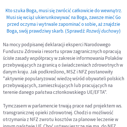
Kto szuka Boga, musi się zwrócić całkowicie do wewnątrz.
Musi się wciąż ukierunkowywać na Boga, zawsze mieć Go
przed oczyma i wytrwale zapominać o sobie, aż znajdzie
Boga, swój prawdziwy skarb. (Sprawdź:
Rozwój duchowy
)
Na mocy podpisanej deklaracji eksperci Narodowego
Funduszu Zdrowia i resortu spraw zagranicznych opracują
ścisłe zasady współpracy w zakresie informowania Polaków
przebywających za granicą o świadczeniach zdrowotnych w
danym kraju. Jak podkreślono, MSZ i NFZ postanowiły
"aktywnie popularyzować wiedzę wśród obywateli polskich
przebywających, zamieszkujących lub pracujących na
terenie danego państwa członkowskiego UE/EFTA".
Tymczasem w parlamencie trwają prace nad projektem ws.
transgranicznej opieki zdrowotnej. Chodzi o możliwość
otrzymania z NFZ zwrotu kosztów za planowe leczenie w
innym państwie UE. Choć ustawy jeszcze nie ma, do NFZ