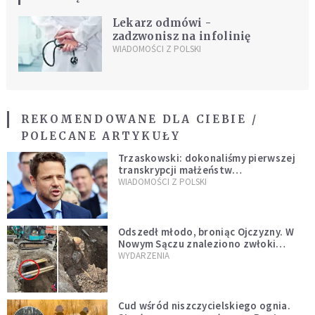
Lekarz odmówi -
zadzwonisz na infolinię
WIADOMOŚCI Z POLSKI
REKOMENDOWANE DLA CIEBIE /
POLECANE ARTYKUŁY
Trzaskowski: dokonaliśmy pierwszej
transkrypcji małżeństw
jednopłciowych. “Tak jak
WIADOMOŚCI Z POLSKI
zapowiadałem, bez zwłoki,
natychmiast”
Odszedł młodo, broniąc Ojczyzny. W
Nowym Sączu znaleziono zwłoki
mężczyzny z czasów potopu
WYDARZENIA
szwedzkiego
Cud wśród niszczycielskiego ognia.