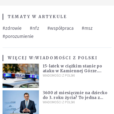
TEMATY W ARTYKULE
#zdrowie
#nfz
#współpraca
#msz
#porozumienie
WIĘCEJ W:
WIADOMOŚCI Z POLSKI
15-latek w ciężkim stanie po
ataku w Kamiennej Górze.
Policja zatrzymała dwóch
WIADOMOŚCI Z POLSKI
nastolatków
3600 zł miesięcznie na dziecko
do 3. roku życia? To jedna z
propozycji programu "Rozwój
WIADOMOŚCI Z POLSKI
Plus"