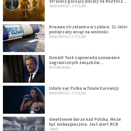
Strażacy gaszący pożary na Roztoczu
opublikowali niezwykłe zdjęcie
WIADOMOŚCI Z POLSKI
Krwawa strzelanina w Lubinie. 21-letni
podejrzany wciąż na wolności
WIADOMOŚCI Z POLSKI
Donald Tusk zapowiada uznawanie
zagranicznych związków
jednopłciowych. "Państwo oblało ten
WYDARZENIA
test"
Udało się! Polka w finale Eurowizji
WIADOMOŚCI Z POLSKI
Gwałtowne burze nad Polską. Może
być niebezpiecznie. Jest alert RCB
ŚWIAT