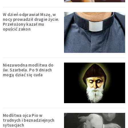
W dzień odprawiał Mszę, w
nocy prowadził drugie życie.
Przełożony kazał mu
opuścić zakon
Niezawodna modlitwa do
św. Szarbela. Po 9 dniach
mogą dziać się cuda
Modlitwa ojca Pio w
trudnych i beznadziejnych
sytuacjach