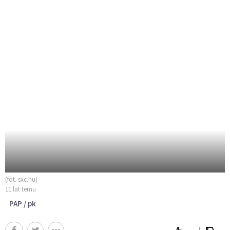
(fot. sxc.hu)
11 lat temu
PAP / pk