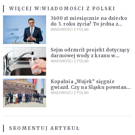
WIĘCEJ W:
WIADOMOŚCI Z POLSKI
3600 zł miesięcznie na dziecko
do 3. roku życia? To jedna z
propozycji programu "Rozwój
WIADOMOŚCI Z POLSKI
Plus"
Sejm odrzucił projekt dotyczący
darmowej wody z kranu w
restauracjach
WIADOMOŚCI Z POLSKI
Kopalnia „Wujek” sięgnie
gwiazd. Czy na Śląsku powstanie
„Dolina Krzemowa”?
WIADOMOŚCI Z POLSKI
SKOMENTUJ ARTYKUŁ