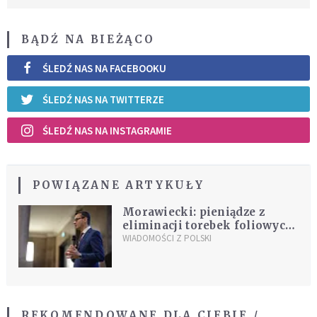
BĄDŹ NA BIEŻĄCO
ŚLEDŹ NAS NA FACEBOOKU
ŚLEDŹ NAS NA TWITTERZE
ŚLEDŹ NAS NA INSTAGRAMIE
POWIĄZANE ARTYKUŁY
Morawiecki: pieniądze z
eliminacji torebek foliowych
na poprawę jakości powietrza
WIADOMOŚCI Z POLSKI
REKOMENDOWANE DLA CIEBIE /