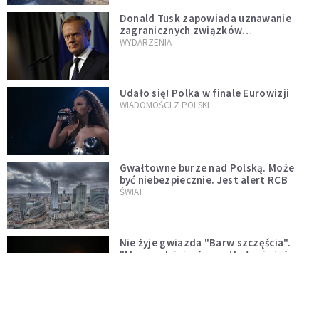
Donald Tusk zapowiada uznawanie
zagranicznych związków
jednopłciowych. "Państwo oblało ten
WYDARZENIA
test"
Udało się! Polka w finale Eurowizji
WIADOMOŚCI Z POLSKI
Gwałtowne burze nad Polską. Może
być niebezpiecznie. Jest alert RCB
ŚWIAT
Nie żyje gwiazda "Barw szczęścia".
"Mam nadzieję, że spotkała się już z
Bogiem, którego tak bardzo kochała"
WYDARZENIA