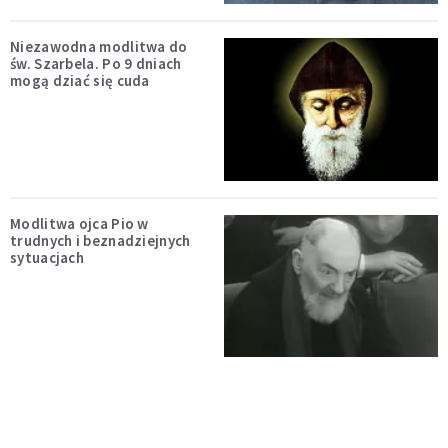
Niezawodna modlitwa do
św. Szarbela. Po 9 dniach
mogą dziać się cuda
Modlitwa ojca Pio w
trudnych i beznadziejnych
sytuacjach