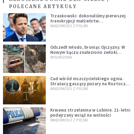
POLECANE ARTYKUŁY
Trzaskowski: dokonaliśmy pierwszej
transkrypcji małżeństw
jednopłciowych. “Tak jak
WIADOMOŚCI Z POLSKI
zapowiadałem, bez zwłoki,
natychmiast”
Odszedł młodo, broniąc Ojczyzny. W
Nowym Sączu znaleziono zwłoki
mężczyzny z czasów potopu
WYDARZENIA
szwedzkiego
Cud wśród niszczycielskiego ognia.
Strażacy gaszący pożary na Roztoczu
opublikowali niezwykłe zdjęcie
WIADOMOŚCI Z POLSKI
Krwawa strzelanina w Lubinie. 21-letni
podejrzany wciąż na wolności
WIADOMOŚCI Z POLSKI