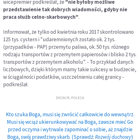
wicepremier podkreślał, że
"nie byłoby możliwe
przedstawienie tak dobrych wiadomości, gdyby nie
praca służb celno-skarbowych"
.
Informował, że tylko od kwietnia roku 2017 skontrolowano
125 tys. cystern i "udaremnionych zostało ok. 2 tys.
(przypadków - PAP) przemytu paliwa, ok. 50 tys. różnego
rodzaju transportów z przemytem papierosów i blisko 2 tys.
transportów z przemytem alkoholu". - To przykład danych
liczbowych, dzięki którym mamy takie sukcesy w budżecie,
w ściągalności podatków, uszczelnieniu całej granicy -
podkreślał.
DEON.PL POLECA
Kto szuka Boga, musi się zwrócić całkowicie do wewnątrz.
Musi się wciąż ukierunkowywać na Boga, zawsze mieć Go
przed oczyma i wytrwale zapominać o sobie, aż znajdzie
Boga, swój prawdziwy skarb. (Sprawdź:
Rozwój duchowy
)