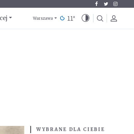
11
°
cej
Warszawa
WYBRANE DLA CIEBIE