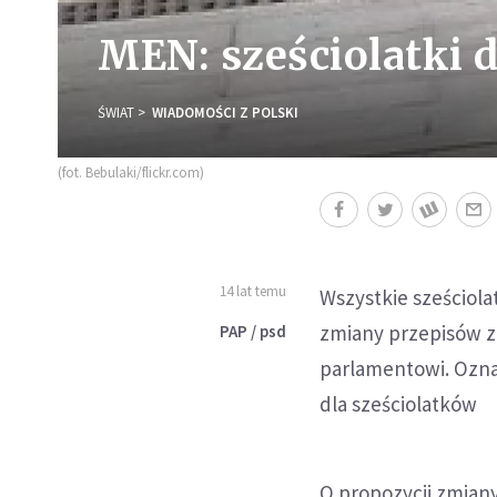
MEN: sześciolatki d
ŚWIAT
WIADOMOŚCI Z POLSKI
(fot. Bebulaki/flickr.com)
14 lat temu
Wszystkie sześciola
zmiany przepisów z
PAP / psd
parlamentowi. Ozna
dla sześciolatków
O propozycji zmian