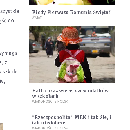
Wszystkie
Kiedy Pierwsza Komunia Święta?
ŚWIAT
jść do
 wymaga
e, z
w szkole.
ie,
Hall: coraz więcej sześciolatków
w szkołach
WIADOMOŚCI Z POLSKI
"Rzeczpospolita": MEN i tak źle, i
tak niedobrze
WIADOMOŚCI Z POLSKI