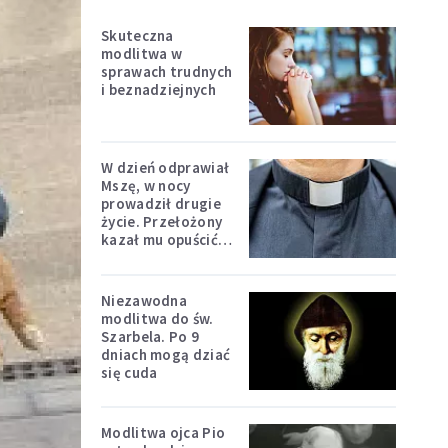
Skuteczna
modlitwa w
sprawach trudnych
i beznadziejnych
W dzień odprawiał
Mszę, w nocy
prowadził drugie
życie. Przełożony
kazał mu opuścić
zakon
Niezawodna
modlitwa do św.
Szarbela. Po 9
dniach mogą dziać
się cuda
Modlitwa ojca Pio