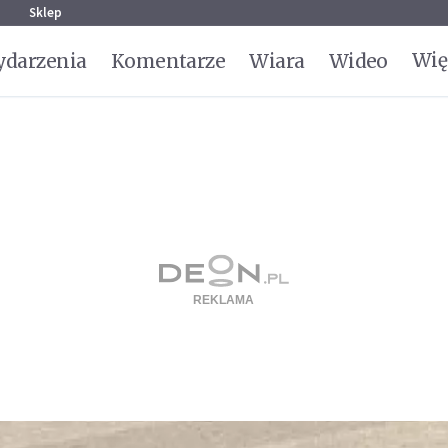
g
Sklep
Wię
darzenia
Komentarze
Wiara
Wideo