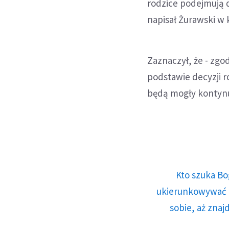
rodzice podejmują d
napisał Żurawski w
Zaznaczył, że - zgod
podstawie decyzji r
będą mogły kontyn
Kto szuka Bo
ukierunkowywać n
sobie, aż znaj