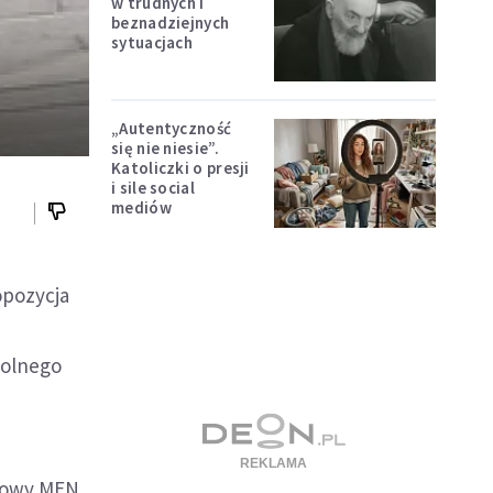
w trudnych i
beznadziejnych
sytuacjach
„Autentyczność
się nie niesie”.
Katoliczki o presji
i sile social
mediów
opozycja
kolnego
asowy MEN