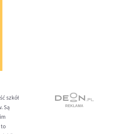
ść szkół
. Są
kim
 to