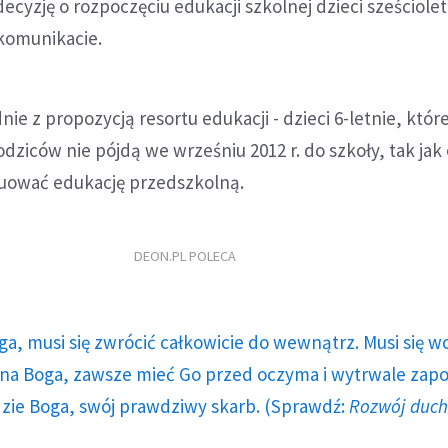
ecyzję o rozpoczęciu edukacji szkolnej dzieci sześciolet
 komunikacie.
nie z propozycją resortu edukacji - dzieci 6-letnie, któr
odziców nie pójdą we wrześniu 2012 r. do szkoły, tak jak
uować edukację przedszkolną.
DEON.PL POLECA
ga, musi się zwrócić całkowicie do wewnątrz. Musi się w
a Boga, zawsze mieć Go przed oczyma i wytrwale zap
dzie Boga, swój prawdziwy skarb. (Sprawdź:
Rozwój duc