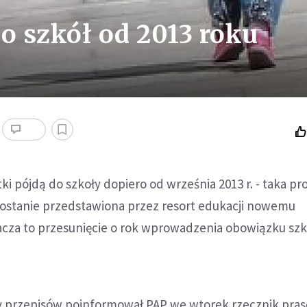
o szkół od 2013 roku
tki pójdą do szkoły dopiero od września 2013 r. - taka pr
ostanie przedstawiona przez resort edukacji nowemu
cza to przesunięcie o rok wprowadzenia obowiązku sz
y przepisów poinformował PAP we wtorek rzecznik pr