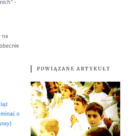
nich" -
e na
 obecnie
POWIĄZANE ARTYKUŁY
ciąż
ominać o
howy
)