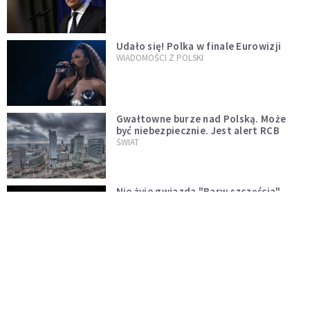
test"
Udało się! Polka w finale Eurowizji
WIADOMOŚCI Z POLSKI
Gwałtowne burze nad Polską. Może
być niebezpiecznie. Jest alert RCB
ŚWIAT
Nie żyje gwiazda "Barw szczęścia".
"Mam nadzieję, że spotkała się już z
Bogiem, którego tak bardzo kochała"
WYDARZENIA