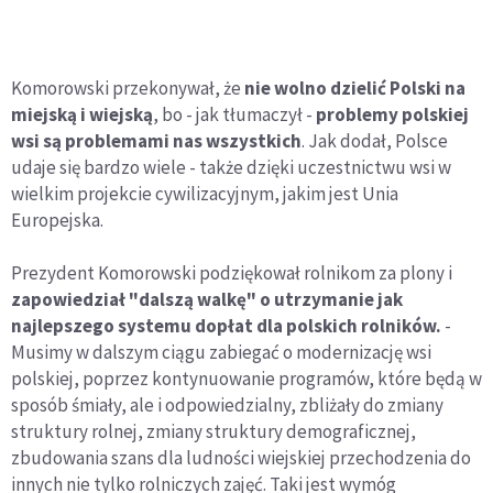
Komorowski przekonywał, że
nie wolno dzielić Polski na
miejską i wiejską
, bo - jak tłumaczył -
problemy polskiej
wsi są problemami nas wszystkich
. Jak dodał, Polsce
udaje się bardzo wiele - także dzięki uczestnictwu wsi w
wielkim projekcie cywilizacyjnym, jakim jest Unia
Europejska.
Prezydent Komorowski podziękował rolnikom za plony i
zapowiedział "dalszą walkę" o utrzymanie jak
najlepszego systemu dopłat dla polskich rolników.
-
Musimy w dalszym ciągu zabiegać o modernizację wsi
polskiej, poprzez kontynuowanie programów, które będą w
sposób śmiały, ale i odpowiedzialny, zbliżały do zmiany
struktury rolnej, zmiany struktury demograficznej,
zbudowania szans dla ludności wiejskiej przechodzenia do
innych nie tylko rolniczych zajęć. Taki jest wymóg