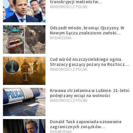
transkrypcji małżeństw
jednopłciowych. “Tak jak
WIADOMOŚCI Z POLSKI
zapowiadałem, bez zwłoki,
natychmiast”
Odszedł młodo, broniąc Ojczyzny. W
Nowym Sączu znaleziono zwłoki
mężczyzny z czasów potopu
WYDARZENIA
szwedzkiego
Cud wśród niszczycielskiego ognia.
Strażacy gaszący pożary na Roztoczu
opublikowali niezwykłe zdjęcie
WIADOMOŚCI Z POLSKI
Krwawa strzelanina w Lubinie. 21-letni
podejrzany wciąż na wolności
WIADOMOŚCI Z POLSKI
Donald Tusk zapowiada uznawanie
zagranicznych związków
jednopłciowych. "Państwo oblało ten
WYDARZENIA