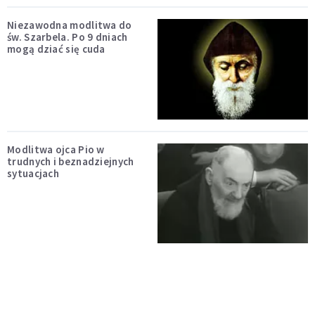
Niezawodna modlitwa do
św. Szarbela. Po 9 dniach
mogą dziać się cuda
Modlitwa ojca Pio w
trudnych i beznadziejnych
sytuacjach