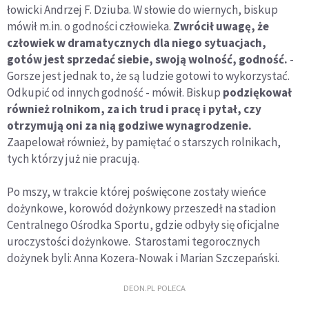
łowicki Andrzej F. Dziuba. W słowie do wiernych, biskup
mówił m.in. o godności człowieka.
Zwrócił uwagę, że
człowiek w dramatycznych dla niego sytuacjach,
gotów jest sprzedać siebie, swoją wolność, godność.
-
Gorsze jest jednak to, że są ludzie gotowi to wykorzystać.
Odkupić od innych godność - mówił. Biskup
podziękował
również rolnikom, za ich trud i pracę i pytał, czy
otrzymują oni za nią godziwe wynagrodzenie.
Zaapelował również, by pamiętać o starszych rolnikach,
tych którzy już nie pracują.
Po mszy, w trakcie której poświęcone zostały wieńce
dożynkowe, korowód dożynkowy przeszedł na stadion
Centralnego Ośrodka Sportu, gdzie odbyły się oficjalne
uroczystości dożynkowe. Starostami tegorocznych
dożynek byli: Anna Kozera-Nowak i Marian Szczepański.
DEON.PL POLECA