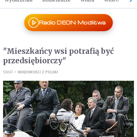
Radio DEON Modlitwa
"Mieszkańcy wsi potrafią być
przedsiębiorczy"
ŚWIAT
WIADOMOŚCI Z POLSKI