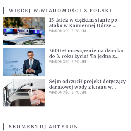
WIĘCEJ W:
WIADOMOŚCI Z POLSKI
15-latek w ciężkim stanie po
ataku w Kamiennej Górze.
Policja zatrzymała dwóch
WIADOMOŚCI Z POLSKI
nastolatków
3600 zł miesięcznie na dziecko
do 3. roku życia? To jedna z
propozycji programu "Rozwój
WIADOMOŚCI Z POLSKI
Plus"
Sejm odrzucił projekt dotyczący
darmowej wody z kranu w
restauracjach
WIADOMOŚCI Z POLSKI
SKOMENTUJ ARTYKUŁ