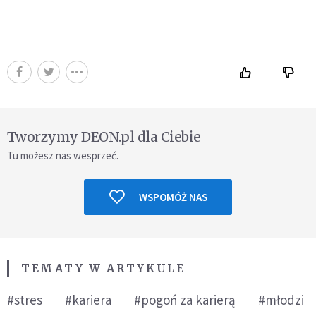
Tworzymy DEON.pl dla Ciebie
Tu możesz nas wesprzeć.
WSPOMÓŻ NAS
TEMATY W ARTYKULE
#stres
#kariera
#pogoń za karierą
#młodzi