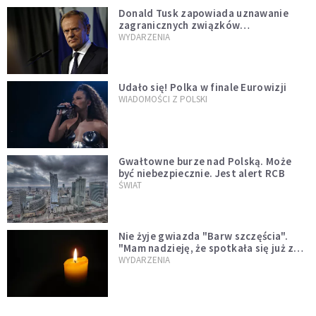
Donald Tusk zapowiada uznawanie
zagranicznych związków
jednopłciowych. "Państwo oblało ten
WYDARZENIA
test"
Udało się! Polka w finale Eurowizji
WIADOMOŚCI Z POLSKI
Gwałtowne burze nad Polską. Może
być niebezpiecznie. Jest alert RCB
ŚWIAT
Nie żyje gwiazda "Barw szczęścia".
"Mam nadzieję, że spotkała się już z
Bogiem, którego tak bardzo kochała"
WYDARZENIA