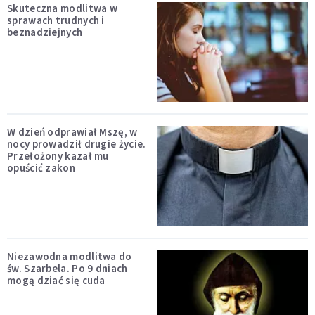
Skuteczna modlitwa w
sprawach trudnych i
beznadziejnych
W dzień odprawiał Mszę, w
nocy prowadził drugie życie.
Przełożony kazał mu
opuścić zakon
Niezawodna modlitwa do
św. Szarbela. Po 9 dniach
mogą dziać się cuda