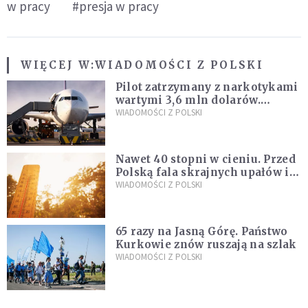
w pracy
#presja w pracy
WIĘCEJ W:
WIADOMOŚCI Z POLSKI
Pilot zatrzymany z narkotykami
wartymi 3,6 mln dolarów.
Śledczy podejrzewają, że latał
WIADOMOŚCI Z POLSKI
pod ich wpływem
Nawet 40 stopni w cieniu. Przed
Polską fala skrajnych upałów i
gwałtowne burze
WIADOMOŚCI Z POLSKI
65 razy na Jasną Górę. Państwo
Kurkowie znów ruszają na szlak
WIADOMOŚCI Z POLSKI