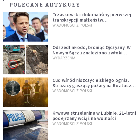
POLECANE ARTYKUŁY
Trzaskowski: dokonaliśmy pierwszej
transkrypcji małżeństw
jednopłciowych. “Tak jak
WIADOMOŚCI Z POLSKI
zapowiadałem, bez zwłoki,
natychmiast”
Odszedł młodo, broniąc Ojczyzny. W
Nowym Sączu znaleziono zwłoki
mężczyzny z czasów potopu
WYDARZENIA
szwedzkiego
Cud wśród niszczycielskiego ognia.
Strażacy gaszący pożary na Roztoczu
opublikowali niezwykłe zdjęcie
WIADOMOŚCI Z POLSKI
Krwawa strzelanina w Lubinie. 21-letni
podejrzany wciąż na wolności
WIADOMOŚCI Z POLSKI