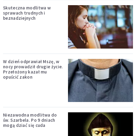
Skuteczna modlitwa w
sprawach trudnych i
beznadziejnych
W dzień odprawiał Mszę, w
nocy prowadził drugie życie.
Przełożony kazał mu
opuścić zakon
Niezawodna modlitwa do
św. Szarbela. Po 9 dniach
mogą dziać się cuda