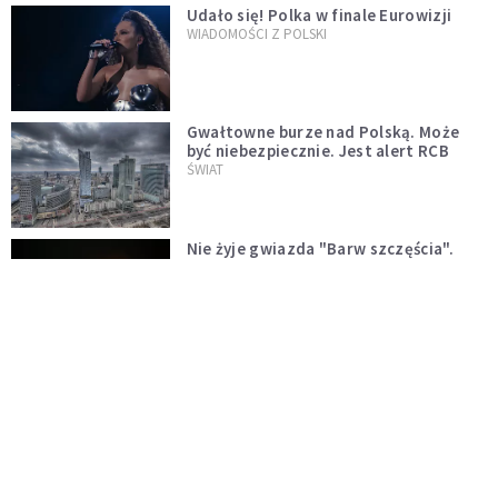
Udało się! Polka w finale Eurowizji
WIADOMOŚCI Z POLSKI
Gwałtowne burze nad Polską. Może
być niebezpiecznie. Jest alert RCB
ŚWIAT
Nie żyje gwiazda "Barw szczęścia".
"Mam nadzieję, że spotkała się już z
Bogiem, którego tak bardzo kochała"
WYDARZENIA