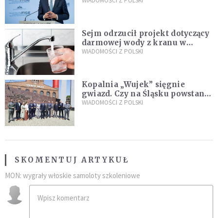
propozycji programu "Rozwój
WIADOMOŚCI Z POLSKI
Plus"
Sejm odrzucił projekt dotyczący
darmowej wody z kranu w
restauracjach
WIADOMOŚCI Z POLSKI
Kopalnia „Wujek” sięgnie
gwiazd. Czy na Śląsku powstanie
„Dolina Krzemowa”?
WIADOMOŚCI Z POLSKI
SKOMENTUJ ARTYKUŁ
MON: wygrały włoskie samoloty szkoleniowe