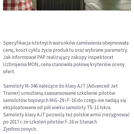
Specyfikacja istotnych warunków zamówienia obejmowała
cenę, koszt cyklu życia produktu oraz wybrane parametry.
Jak informował PAP realizujący zakupy Inspektorat
Uzbrojenia MON, cena stanowiła połowę kryteriów oceny
ofert.
Samoloty M-346 należące do klasy AJT (Advanced Jet
Trainer) umożliwią zaawansowane szkolenie pilotów
samolotów bojowych MiG-29 i F-16 do czego nie nadają się
eksploatowane od pół wieku samoloty TS-11 Iskra.
Samoloty klasy AJT pozwolą też polskie armii zrezygnować
po 2017 r. ze szkoleń pilotów F-16 w Stanach
Zjednoczonych.