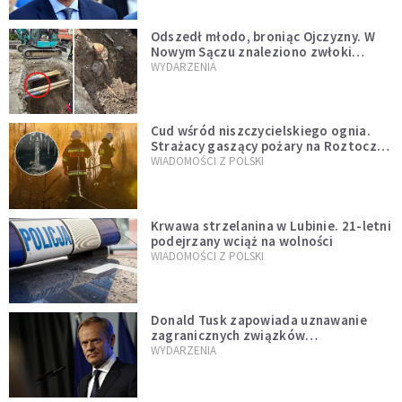
natychmiast”
Odszedł młodo, broniąc Ojczyzny. W
Nowym Sączu znaleziono zwłoki
mężczyzny z czasów potopu
WYDARZENIA
szwedzkiego
Cud wśród niszczycielskiego ognia.
Strażacy gaszący pożary na Roztoczu
opublikowali niezwykłe zdjęcie
WIADOMOŚCI Z POLSKI
Krwawa strzelanina w Lubinie. 21-letni
podejrzany wciąż na wolności
WIADOMOŚCI Z POLSKI
Donald Tusk zapowiada uznawanie
zagranicznych związków
jednopłciowych. "Państwo oblało ten
WYDARZENIA
test"