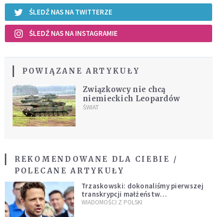
ŚLEDŹ NAS NA TWITTERZE
ŚLEDŹ NAS NA INSTAGRAMIE
POWIĄZANE ARTYKUŁY
Związkowcy nie chcą
niemieckich Leopardów
ŚWIAT
REKOMENDOWANE DLA CIEBIE /
POLECANE ARTYKUŁY
Trzaskowski: dokonaliśmy pierwszej
transkrypcji małżeństw
jednopłciowych. “Tak jak
WIADOMOŚCI Z POLSKI
zapowiadałem, bez zwłoki,