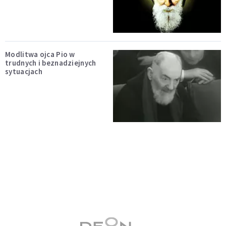
Modlitwa ojca Pio w
trudnych i beznadziejnych
sytuacjach