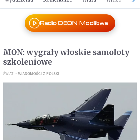
Radio DEON Modlitwa
MON: wygrały włoskie samoloty
szkoleniowe
ŚWIAT
WIADOMOŚCI Z POLSKI