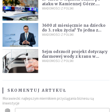
ataku w Kamiennej Górze.
Policja zatrzymała dwóch
WIADOMOŚCI Z POLSKI
nastolatków
3600 zł miesięcznie na dziecko
do 3. roku życia? To jedna z
propozycji programu "Rozwój
WIADOMOŚCI Z POLSKI
Plus"
Sejm odrzucił projekt dotyczący
darmowej wody z kranu w
restauracjach
WIADOMOŚCI Z POLSKI
SKOMENTUJ ARTYKUŁ
Morawiecki: najlepszym miernikiem przyciągania biznesu są
inwestycje