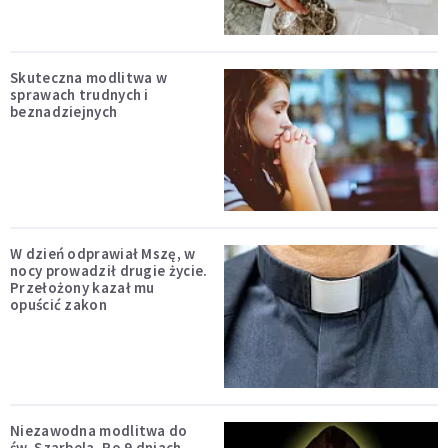
Skuteczna modlitwa w
sprawach trudnych i
beznadziejnych
W dzień odprawiał Mszę, w
nocy prowadził drugie życie.
Przełożony kazał mu
opuścić zakon
Niezawodna modlitwa do
św. Szarbela. Po 9 dniach