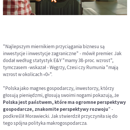
"Najlepszym miernikiem przyciągania biznesu są
inwestycje i inwestycje zagraniczne" - mówił premier. Jak
dodał według statystyk E&Y "mamy 38-proc. wzrost",
tymczasem -wskazał - Węgrzy, Czesi czy Rumunia "mają
wzrost w okolicach «0»".
"Polska jako magnes gospodarczy, inwestorzy, którzy
głosują pieniędzmi, głosują swoimi nogami pokazują, że
Polska jest państwem, które ma ogromne perspektywy
gospodarcze, znakomite perspektywy rozwoju
" -
podkreślił Morawiecki. Jak stwierdził przyczyniła się do
tego spójna polityka makrogospodarcza.