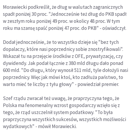
Morawiecki podkreślił, że dług w walutach zagranicznych
spadł poniżej 30 proc. "Jednocześnie też dług do PKB spadł
w zeszłym roku poniżej 49 proc. w okolicy 48 proc. W tym
roku ma szansę spaść poniżej 47 proc. do PKB" - oświadczył.
Dodał jednocześnie, że to wszystko dzieje się "bez tych
dopalaczy, które nasi poprzednicy sobie znostryfikowali".
Wskazał tu na przejęcie środków z OFE, prywatyzację, czy
dywidendy. Jak podał łącznie z 380 mld długu dało ponad
600 mld. "Do długu, który wynosił 511 mld, tyle dołożyli nasi
poprzednicy. Więc jak mówi ktoś, kto zadłuża państwo, to
warto mieć te liczby z tyłu głowy" - powiedział premier.
Szef rządu zwracał też uwagę, że praprzyczyna tego, że
Polska ma fenomenalny wzrost gospodarczy wzięło się z
tego, że rząd uszczelnił system podatkowy. "To była
praprzyczyna wszystkich sukcesów, wszystkich możliwości
wydatkowych" - mówił Morawiecki.