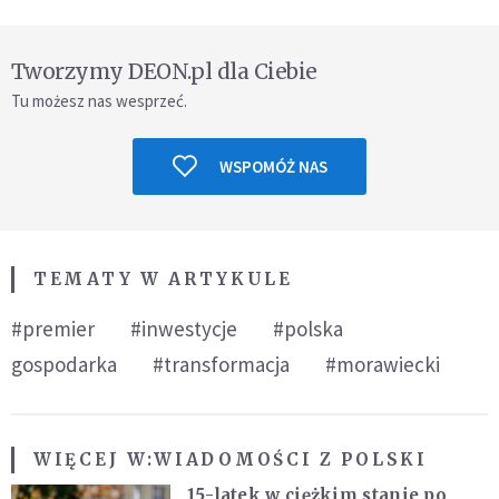
Tworzymy DEON.pl dla Ciebie
Tu możesz nas wesprzeć.
WSPOMÓŻ NAS
TEMATY W ARTYKULE
#premier
#inwestycje
#polska
gospodarka
#transformacja
#morawiecki
WIĘCEJ W:
WIADOMOŚCI Z POLSKI
15-latek w ciężkim stanie po