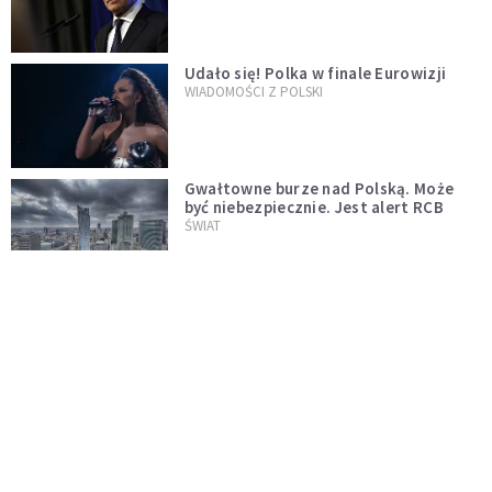
test"
Udało się! Polka w finale Eurowizji
WIADOMOŚCI Z POLSKI
Gwałtowne burze nad Polską. Może
być niebezpiecznie. Jest alert RCB
ŚWIAT
Nie żyje gwiazda "Barw szczęścia".
"Mam nadzieję, że spotkała się już z
Bogiem, którego tak bardzo kochała"
WYDARZENIA