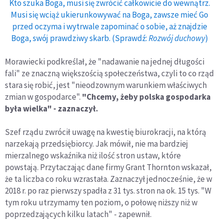
Kto szuka Boga, musi się zwrócić całkowicie do wewnątrz.
Musi się wciąż ukierunkowywać na Boga, zawsze mieć Go
przed oczyma i wytrwale zapominać o sobie, aż znajdzie
Boga, swój prawdziwy skarb. (Sprawdź:
Rozwój duchowy
)
Morawiecki podkreślał, że "nadawanie na jednej długości
fali" ze znaczną większością społeczeństwa, czyli to co rząd
stara się robić, jest "nieodzownym warunkiem właściwych
zmian w gospodarce".
"Chcemy, żeby polska gospodarka
była wielka" - zaznaczył.
Szef rządu zwrócił uwagę na kwestię biurokracji, na którą
narzekają przedsiębiorcy. Jak mówił, nie ma bardziej
mierzalnego wskaźnika niż ilość stron ustaw, które
powstają. Przytaczając dane firmy Grant Thornton wskazał,
że ta liczba co roku wzrastała. Zaznaczył jednocześnie, że w
2018 r. po raz pierwszy spadła z 31 tys. stron na ok. 15 tys. "W
tym roku utrzymamy ten poziom, o połowę niższy niż w
poprzedzających kilku latach" - zapewnił.