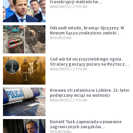
transkrypcji małżeństw
jednopłciowych. “Tak jak
WIADOMOŚCI Z POLSKI
zapowiadałem, bez zwłoki,
natychmiast”
Odszedł młodo, broniąc Ojczyzny. W
Nowym Sączu znaleziono zwłoki
mężczyzny z czasów potopu
WYDARZENIA
szwedzkiego
Cud wśród niszczycielskiego ognia.
Strażacy gaszący pożary na Roztoczu
opublikowali niezwykłe zdjęcie
WIADOMOŚCI Z POLSKI
Krwawa strzelanina w Lubinie. 21-letni
podejrzany wciąż na wolności
WIADOMOŚCI Z POLSKI
Donald Tusk zapowiada uznawanie
zagranicznych związków
jednopłciowych. "Państwo oblało ten
WYDARZENIA