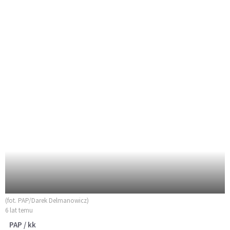
(fot. PAP/Darek Delmanowicz)
6 lat temu
PAP / kk