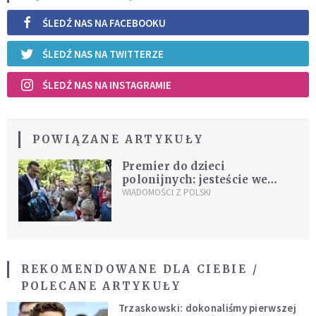
ŚLEDŹ NAS NA FACEBOOKU
ŚLEDŹ NAS NA TWITTERZE
ŚLEDŹ NAS NA INSTAGRAMIE
POWIĄZANE ARTYKUŁY
Premier do dzieci
polonijnych: jesteście we
własnym kraju
WIADOMOŚCI Z POLSKI
REKOMENDOWANE DLA CIEBIE /
POLECANE ARTYKUŁY
Trzaskowski: dokonaliśmy pierwszej