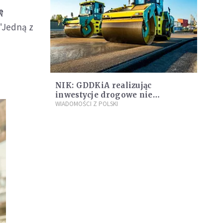
ę
"Jedną z
NIK: GDDKiA realizując
inwestycje drogowe nie
zabezpieczyła interesu Skarbu
WIADOMOŚCI Z POLSKI
Państwa