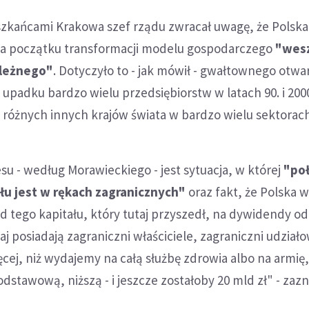
szkańcami Krakowa szef rządu zwracał uwagę, że Polska
na początku transformacji modelu gospodarczego
"wesz
ależnego"
. Dotyczyło to - jak mówił - gwałtownego otwar
 upadku bardzo wielu przedsiębiorstw w latach 90. i 2000
z różnych innych krajów świata w bardzo wielu sektorac
u - według Morawieckiego - jest sytuacja, w której
"po
łu jest w rękach zagranicznych"
oraz fakt, że Polska 
od tego kapitału, który tutaj przyszedł, na dywidendy od
aj posiadają zagraniczni właściciele, zagraniczni udział
 więcej, niż wydajemy na całą służbę zdrowia albo na armię
dstawową, niższą - i jeszcze zostałoby 20 mld zł" - zazn