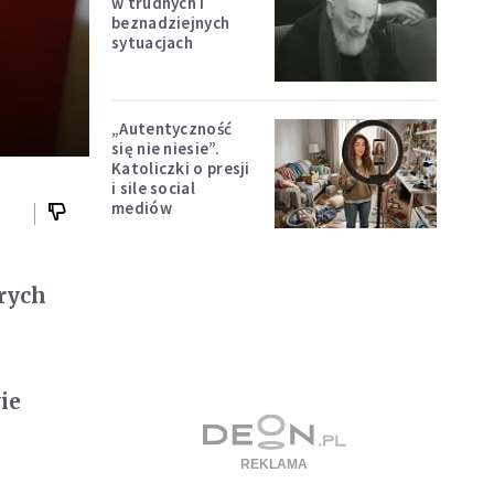
w trudnych i
beznadziejnych
sytuacjach
„Autentyczność
się nie niesie”.
Katoliczki o presji
i sile social
mediów
órych
ie