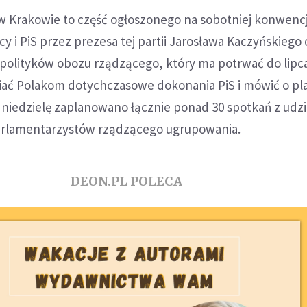
 w Krakowie to część ogłoszonego na sobotniej konwencj
y i PiS przez prezesa tej partii Jarosława Kaczyńskiego
polityków obozu rządzącego, który ma potrwać do lipca
iać Polakom dotychczasowe dokonania PiS i mówić o pl
 niedzielę zaplanowano łącznie ponad 30 spotkań z udz
arlamentarzystów rządzącego ugrupowania.
DEON.PL POLECA