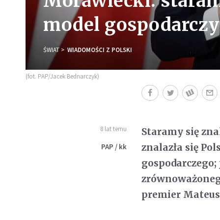
Morawiecki: stara
model gospodarczy 
ŚWIAT
WIADOMOŚCI Z POLSKI
(fot. PAP/Jacek Bednarczyk)
8 lat temu
Staramy się zna
znalazła się P
PAP / kk
gospodarczego; 
zrównoważonego
premier Mateus