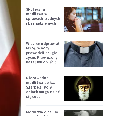
Skuteczna
modlitwa w
sprawach trudnych
i beznadziejnych
W dzień odprawiał
Mszę, w nocy
prowadził drugie
życie. Przełożony
kazał mu opuścić
zakon
Niezawodna
modlitwa do św.
Szarbela. Po 9
dniach mogą dziać
się cuda
Modlitwa ojca Pio