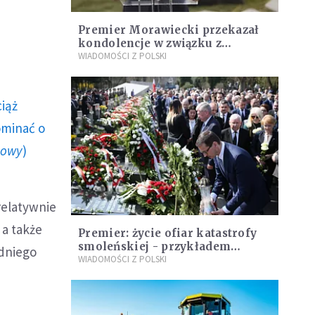
Premier Morawiecki przekazał
kondolencje w związku z
atakiem w Muenster
WIADOMOŚCI Z POLSKI
ciąż
ominać o
howy
)
relatywnie
 a także
Premier: życie ofiar katastrofy
smoleńskiej - przykładem
edniego
patriotyzmu oraz służby
WIADOMOŚCI Z POLSKI
człowiekowi