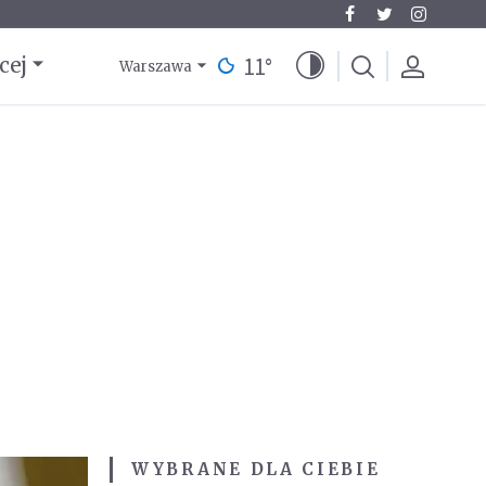
11
°
cej
Warszawa
WYBRANE DLA CIEBIE