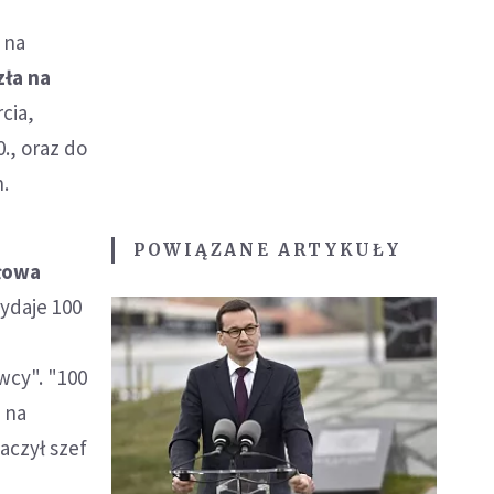
 na
ła na
cia,
., oraz do
h.
POWIĄZANE ARTYKUŁY
łowa
wydaje 100
owcy". "100
, na
aczył szef