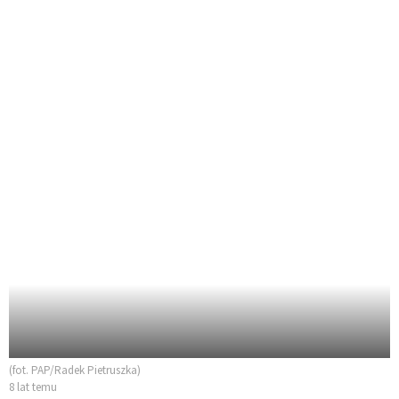
(fot. PAP/Radek Pietruszka)
8 lat temu