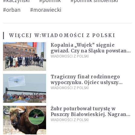
#kaczyński
#pomnik
#pomnik smoleński
#orban
#morawiecki
WIĘCEJ W:
WIADOMOŚCI Z POLSKI
Kopalnia „Wujek” sięgnie
gwiazd. Czy na Śląsku powstanie
„Dolina Krzemowa”?
WIADOMOŚCI Z POLSKI
Tragiczny finał rodzinnego
wypoczynku. Ojciec usłyszy
zarzuty
WIADOMOŚCI Z POLSKI
Żubr poturbował turystę w
Puszczy Białowieskiej. Nagranie
daje do myślenia
WIADOMOŚCI Z POLSKI