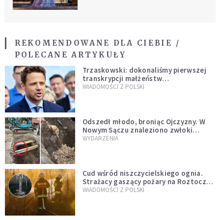
REKOMENDOWANE DLA CIEBIE /
POLECANE ARTYKUŁY
Trzaskowski: dokonaliśmy pierwszej
transkrypcji małżeństw
jednopłciowych. “Tak jak
WIADOMOŚCI Z POLSKI
zapowiadałem, bez zwłoki,
natychmiast”
Odszedł młodo, broniąc Ojczyzny. W
Nowym Sączu znaleziono zwłoki
mężczyzny z czasów potopu
WYDARZENIA
szwedzkiego
Cud wśród niszczycielskiego ognia.
Strażacy gaszący pożary na Roztoczu
opublikowali niezwykłe zdjęcie
WIADOMOŚCI Z POLSKI