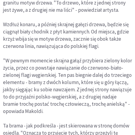
granitu motyw drzewa. "To drzewo, które z jednej strony
jest żywe, a z drugiej nie ma liści" - powiedział artysta.
Wzdłuż konaru, a później skrajnej gałęzi drzewa, będzie się
ciągnął biały chodnik z płyt kamiennych. Od miejsca, gdzie
krzyż wbija się w motyw drzewa, zacznie się obok także
czerwona linia, nawiązująca do polskiej flagi.
"W pewnym momencie skrajna gałąź przybiera zielony kolor
życia, przez co powstaje nawiązanie do czerwono-biało-
zielonej flagi węgierskiej. Ten pas biegnie dalej do trzeciego
elementu - bramy z dwóch kolumn, które się u góry łączą,
jakby sięgając ku sobie nawzajem. Z jednej strony nawiązuje
to do przyjaźni polsko-węgierskiej, a z drugiej nadaje
bramie trochę postać trochę człowieczą, trochę anielską" -
opowiada Makoldi.
Ta brama - jak podkreśla - jest skierowana w stronę domów
osiedla. "Oznacza to przyjęcie tych, którzy przeżyli tę