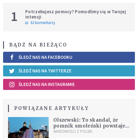
1
Potrzebujesz pomocy? Pomodlimy się w Twojej
intencji
62 komentarzy
BĄDŹ NA BIEŻĄCO
ŚLEDŹ NAS NA FACEBOOKU
ŚLEDŹ NAS NA TWITTERZE
ŚLEDŹ NAS NA INSTAGRAMIE
POWIĄZANE ARTYKUŁY
Olszewski: To skandal, że
pomnik smoleński powstaje
dopiero dziś
WIADOMOŚCI Z POLSKI