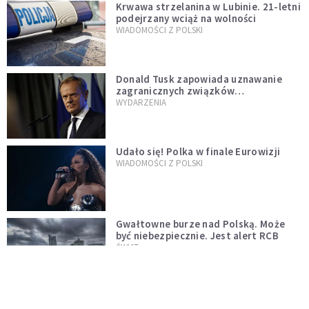
Krwawa strzelanina w Lubinie. 21-letni
podejrzany wciąż na wolności
WIADOMOŚCI Z POLSKI
Donald Tusk zapowiada uznawanie
zagranicznych związków
jednopłciowych. "Państwo oblało ten
WYDARZENIA
test"
Udało się! Polka w finale Eurowizji
WIADOMOŚCI Z POLSKI
Gwałtowne burze nad Polską. Może
być niebezpiecznie. Jest alert RCB
ŚWIAT
Nie żyje gwiazda "Barw szczęścia".
"Mam nadzieję, że spotkała się już z