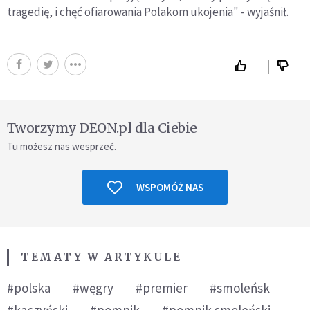
tragedię, i chęć ofiarowania Polakom ukojenia" - wyjaśnił.
Tworzymy DEON.pl dla Ciebie
Tu możesz nas wesprzeć.
WSPOMÓŻ NAS
TEMATY W ARTYKULE
#polska
#węgry
#premier
#smoleńsk