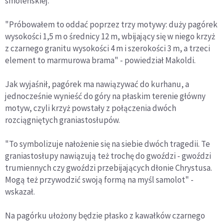
smoleńskiej.
"Próbowałem to oddać poprzez trzy motywy: duży pagórek
wysokości 1,5 m o średnicy 12 m, wbijający się w niego krzyż
z czarnego granitu wysokości 4 m i szerokości 3 m, a trzeci
element to marmurowa brama" - powiedział Makoldi.
Jak wyjaśnił, pagórek ma nawiązywać do kurhanu, a
jednocześnie wynieść do góry na płaskim terenie główny
motyw, czyli krzyż powstały z połączenia dwóch
rozciągniętych graniastosłupów.
"To symbolizuje nałożenie się na siebie dwóch tragedii. Te
graniastosłupy nawiązują też trochę do gwoździ - gwoździ
trumiennych czy gwoździ przebijających dłonie Chrystusa.
Mogą też przywodzić swoją formą na myśl samolot" -
wskazał.
Na pagórku ułożony będzie płasko z kawałków czarnego