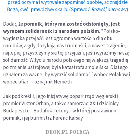
przed oczyma i wytrwale zapominać o sobie, aż znajdzie
Boga, swój prawdziwy skarb. (Sprawdź:
Rozwój duchowy
)
Dodał, że
pomnik, który ma zostać odsłonięty, jest
wyrazem solidarności z narodem polskim
. "Polsko-
węgierska przyjaźń jest ogromną wartością dla obu
narodów, a gdy dotykają nas trudności, a nawet tragedie,
najlepiej przysłużymy się tej przyjaźni, jeśli wyrazimy naszą
solidarność. W życiu narodu polskiego największą tragedią
po zmianie ustrojowej była katastrofa smoleńska. Dlatego
uznałem za ważne, by wyrazić solidarność wobec Polaków i
wobec ofiar" - oznajmił Nemeth.
Jak podkreślił, jego inicjatywę poparł rząd węgierski i
premier Viktor Orban, a także samorząd XXII dzielnicy
Budapesztu - Budafok-Teteny - w której postawiono
pomnik, i jej burmistrz Ferenc Karsay.
DEON.PL POLECA