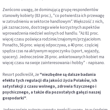
Zwrócono uwagę, że dominującą grupę respondentów
stanowiły kobiety (83 proc.), "co potwierdza ich przewagę
w zatrudnieniu w sektorze handlowym". Większość z nich,
jak zaznaczono, dostrzega wiele korzystnych aspektów
wprowadzenia niedziel wolnych od handlu. "Aż 81 proc.
więcej czasu poświęca rodzinie/znajomym/przyjaciołom.
Ponadto, 56 proc. więcej odpoczywa, a 40 proc. częściej
spędza czas na aktywnym wypoczynku (sport, wyjazdy,
spacery). Jednocześnie 28 proc. ankietowanych kobiet ma
więcej czasu na swoje zainteresowania i hobby" - napisano.
Resort podkreślił, że
"niezbędne są dalsze badania
efektu tych regulacji dla jakości życia Polaków, ich
satysfakcji z czasu wolnego, zdrowia fizycznego i
psychicznego, a także dla pozostałych gałęzi naszej
gospodarki"
.
Jednocześnie autorzy raportu zwrócili uwagę, że w średnim