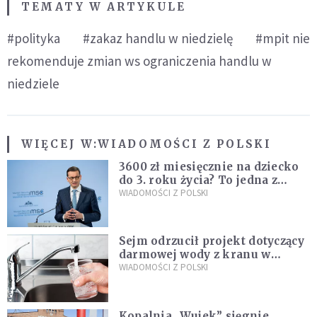
TEMATY W ARTYKULE
#polityka
#zakaz handlu w niedzielę
#mpit nie
rekomenduje zmian ws ograniczenia handlu w
niedziele
WIĘCEJ W:
WIADOMOŚCI Z POLSKI
3600 zł miesięcznie na dziecko
do 3. roku życia? To jedna z
propozycji programu "Rozwój
WIADOMOŚCI Z POLSKI
Plus"
Sejm odrzucił projekt dotyczący
darmowej wody z kranu w
restauracjach
WIADOMOŚCI Z POLSKI
Kopalnia „Wujek” sięgnie