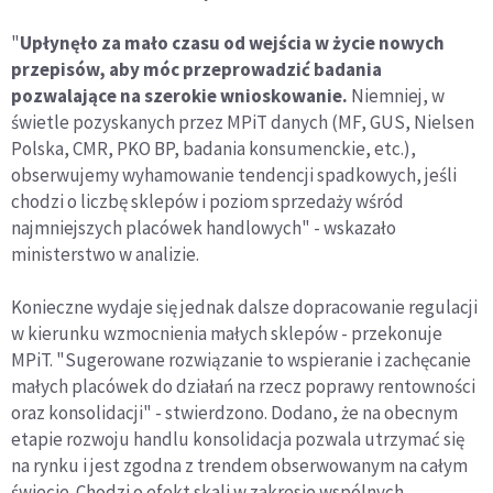
"
Upłynęło za mało czasu od wejścia w życie nowych
przepisów, aby móc przeprowadzić badania
pozwalające na szerokie wnioskowanie.
Niemniej, w
świetle pozyskanych przez MPiT danych (MF, GUS, Nielsen
Polska, CMR, PKO BP, badania konsumenckie, etc.),
obserwujemy wyhamowanie tendencji spadkowych, jeśli
chodzi o liczbę sklepów i poziom sprzedaży wśród
najmniejszych placówek handlowych" - wskazało
ministerstwo w analizie.
Konieczne wydaje się jednak dalsze dopracowanie regulacji
w kierunku wzmocnienia małych sklepów - przekonuje
MPiT. "Sugerowane rozwiązanie to wspieranie i zachęcanie
małych placówek do działań na rzecz poprawy rentowności
oraz konsolidacji" - stwierdzono. Dodano, że na obecnym
etapie rozwoju handlu konsolidacja pozwala utrzymać się
na rynku i jest zgodna z trendem obserwowanym na całym
świecie. Chodzi o efekt skali w zakresie wspólnych