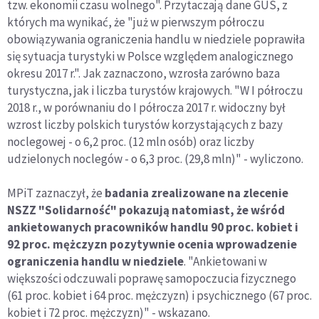
tzw. ekonomii czasu wolnego". Przytaczają dane GUS, z
których ma wynikać, że "już w pierwszym półroczu
obowiązywania ograniczenia handlu w niedziele poprawiła
się sytuacja turystyki w Polsce względem analogicznego
okresu 2017 r.". Jak zaznaczono, wzrosła zarówno baza
turystyczna, jak i liczba turystów krajowych. "W I półroczu
2018 r., w porównaniu do I półrocza 2017 r. widoczny był
wzrost liczby polskich turystów korzystających z bazy
noclegowej - o 6,2 proc. (12 mln osób) oraz liczby
udzielonych noclegów - o 6,3 proc. (29,8 mln)" - wyliczono.
MPiT zaznaczył, że
badania zrealizowane na zlecenie
NSZZ "Solidarność" pokazują natomiast, że wśród
ankietowanych pracowników handlu 90 proc. kobiet i
92 proc. mężczyzn pozytywnie ocenia wprowadzenie
ograniczenia handlu w niedziele
. "Ankietowani w
większości odczuwali poprawę samopoczucia fizycznego
(61 proc. kobiet i 64 proc. mężczyzn) i psychicznego (67 proc.
kobiet i 72 proc. mężczyzn)" - wskazano.