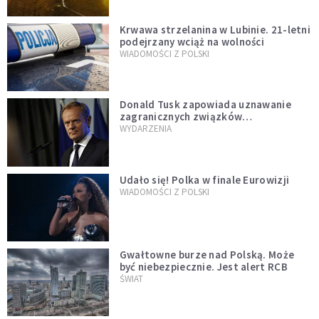
Krwawa strzelanina w Lubinie. 21-letni
podejrzany wciąż na wolności
WIADOMOŚCI Z POLSKI
Donald Tusk zapowiada uznawanie
zagranicznych związków
jednopłciowych. "Państwo oblało ten
WYDARZENIA
test"
Udało się! Polka w finale Eurowizji
WIADOMOŚCI Z POLSKI
Gwałtowne burze nad Polską. Może
być niebezpiecznie. Jest alert RCB
ŚWIAT