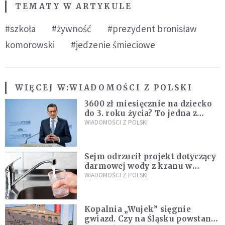
TEMATY W ARTYKULE
#szkoła
#żywność
#prezydent bronisław
komorowski
#jedzenie śmieciowe
WIĘCEJ W:
WIADOMOŚCI Z POLSKI
3600 zł miesięcznie na dziecko
do 3. roku życia? To jedna z
propozycji programu "Rozwój
WIADOMOŚCI Z POLSKI
Plus"
Sejm odrzucił projekt dotyczący
darmowej wody z kranu w
restauracjach
WIADOMOŚCI Z POLSKI
Kopalnia „Wujek” sięgnie
gwiazd. Czy na Śląsku powstanie