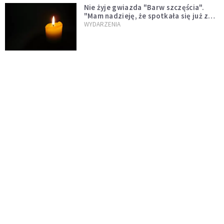
Nie żyje gwiazda "Barw szczęścia".
"Mam nadzieję, że spotkała się już z
Bogiem, którego tak bardzo kochała"
WYDARZENIA