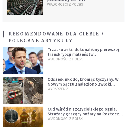
WIADOMOŚCI Z POLSKI
REKOMENDOWANE DLA CIEBIE /
POLECANE ARTYKUŁY
Trzaskowski: dokonaliśmy pierwszej
transkrypcji małżeństw
jednopłciowych. “Tak jak
WIADOMOŚCI Z POLSKI
zapowiadałem, bez zwłoki,
natychmiast”
Odszedł młodo, broniąc Ojczyzny. W
Nowym Sączu znaleziono zwłoki
mężczyzny z czasów potopu
WYDARZENIA
szwedzkiego
Cud wśród niszczycielskiego ognia.
Strażacy gaszący pożary na Roztoczu
opublikowali niezwykłe zdjęcie
WIADOMOŚCI Z POLSKI