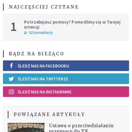
NAJCZĘŚCIEJ CZYTANE
1
Potrzebujesz pomocy? Pomodlimy się w Twojej
intencji
62 komentarzy
BĄDŹ NA BIEŻĄCO
ŚLEDŹ NAS NA FACEBOOKU
ŚLEDŹ NAS NA TWITTERZE
ŚLEDŹ NAS NA INSTAGRAMIE
POWIĄZANE ARTYKUŁY
Ustawa o przeciwdziałaniu
przemocy do TK