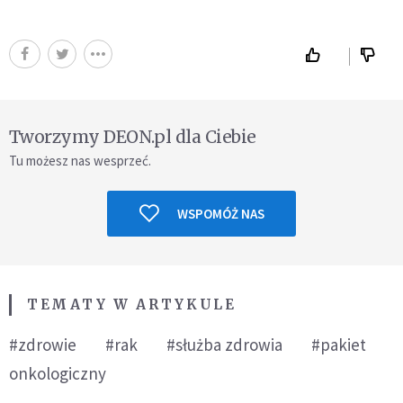
Tworzymy DEON.pl dla Ciebie
Tu możesz nas wesprzeć.
WSPOMÓŻ NAS
TEMATY W ARTYKULE
#zdrowie
#rak
#służba zdrowia
#pakiet
onkologiczny