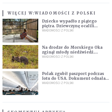
WIĘCEJ W:
WIADOMOŚCI Z POLSKI
Dziecko wypadło z piątego
piętra. Dziewczynę ocalili
sąsiedzi
WIADOMOŚCI Z POLSKI
Na drodze do Morskiego Oka
zginął młody niedźwiedź.
Sprawę bada Policja i TPN
WIADOMOŚCI Z POLSKI
Polak zgubił paszport podczas
lotu do USA. Dokument odnalazł
się w nietypowym miejscu
WIADOMOŚCI Z POLSKI