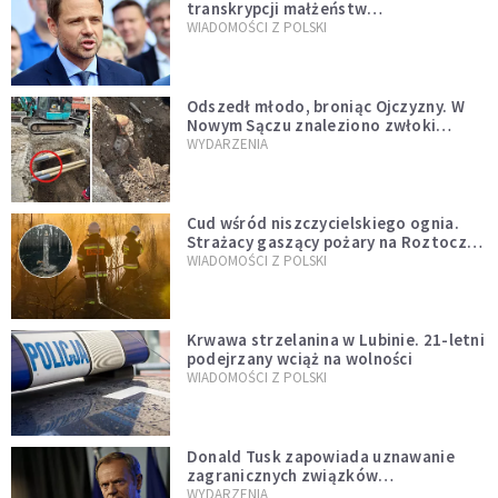
transkrypcji małżeństw
jednopłciowych. “Tak jak
WIADOMOŚCI Z POLSKI
zapowiadałem, bez zwłoki,
natychmiast”
Odszedł młodo, broniąc Ojczyzny. W
Nowym Sączu znaleziono zwłoki
mężczyzny z czasów potopu
WYDARZENIA
szwedzkiego
Cud wśród niszczycielskiego ognia.
Strażacy gaszący pożary na Roztoczu
opublikowali niezwykłe zdjęcie
WIADOMOŚCI Z POLSKI
Krwawa strzelanina w Lubinie. 21-letni
podejrzany wciąż na wolności
WIADOMOŚCI Z POLSKI
Donald Tusk zapowiada uznawanie
zagranicznych związków
jednopłciowych. "Państwo oblało ten
WYDARZENIA