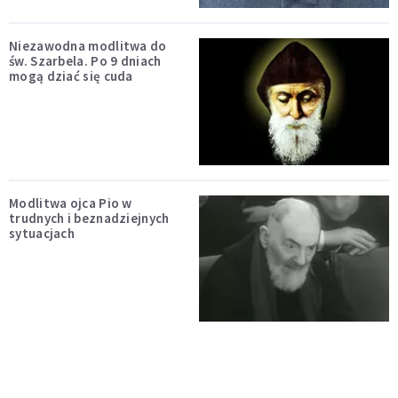
Niezawodna modlitwa do
św. Szarbela. Po 9 dniach
mogą dziać się cuda
Modlitwa ojca Pio w
trudnych i beznadziejnych
sytuacjach