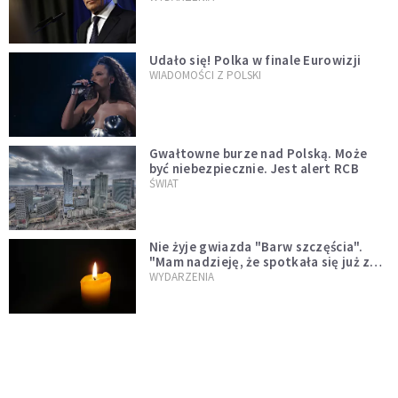
test"
Udało się! Polka w finale Eurowizji
WIADOMOŚCI Z POLSKI
Gwałtowne burze nad Polską. Może
być niebezpiecznie. Jest alert RCB
ŚWIAT
Nie żyje gwiazda "Barw szczęścia".
"Mam nadzieję, że spotkała się już z
Bogiem, którego tak bardzo kochała"
WYDARZENIA