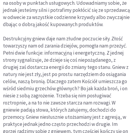
na osoby w punktach usługowych. Udowadniamy sobie, że
jednak jesteśmy silni i potrafimy pokłócić się ze sprzedawcą
w odwecie za wszystkie codzienne krzywdy albo zwyczajnie
dbając o dobrą jakość kupowanych produktów.
Destrukcyjny gniew daje nam złudne poczucie siły. Złość
towarzyszy nam od zarania dziejów, pomogła nam przeżyć.
Pełni dwie funkcje: informacyjną i energetyczną. Z jednej
strony sygnalizuje, że dzieje się coś niepożądanego, z
drugiej zaś dostarcza energii do zmiany tego stanu. Gniew z
natury nie jest zły, jest po prostu narzędziem do osiągania
celów, naszą bronią. Dlaczego zatem Kościół umieszcza go
wśród siedmiu grzechów głównych? Bo jak każda broń, i on
niesie z sobą zagrożenie. Trzeba się nim posługiwać
roztropnie, a na to nie zawsze starcza nam rozwagi. W
gniewie padają słowa, których żałujemy, dochodzi do
przemocy. Gniew niesłusznie utożsamiany jest z agresją, w
praktyce jednak jedno często przechodzi w drugie. Im
gorzej radzimy sobie z gniewem, tym częściej kończy się on