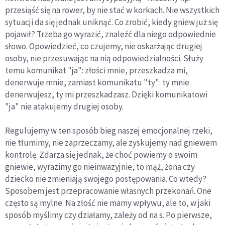
przesiąść się na rower, by nie stać w korkach. Nie wszystkich
sytuacji da się jednak uniknąć. Co zrobić, kiedy gniew już się
pojawił? Trzeba go wyrazić, znaleźć dla niego odpowiednie
słowo. Opowiedzieć, co czujemy, nie oskarżając drugiej
osoby, nie przesuwając na nią odpowiedzialności. Służy
temu komunikat "ja": złości mnie, przeszkadza mi,
denerwuje mnie, zamiast komunikatu "ty": ty mnie
denerwujesz, ty mi przeszkadzasz. Dzięki komunikatowi
"ja" nie atakujemy drugiej osoby.
Regulujemy w ten sposób bieg naszej emocjonalnej rzeki,
nie tłumimy, nie zaprzeczamy, ale zyskujemy nad gniewem
kontrolę. Zdarza się jednak, że choć powiemy o swoim
gniewie, wyrazimy go nieinwazyjnie, to mąż, żona czy
dziecko nie zmieniają swojego postępowania. Co wtedy?
Sposobem jest przepracowanie własnych przekonań. One
często są mylne. Na złość nie mamy wpływu, ale to, w jaki
sposób myślimy czy działamy, zależy od na s. Po pierwsze,