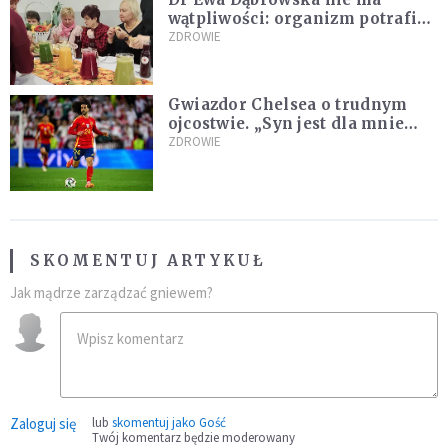
wątpliwości: organizm potrafi
leczyć się sam
ZDROWIE
Gwiazdor Chelsea o trudnym
ojcostwie. „Syn jest dla mnie
ważniejszy niż sportowe trofea”
ZDROWIE
SKOMENTUJ ARTYKUŁ
Jak mądrze zarządzać gniewem?
Zaloguj się
lub
skomentuj jako Gość
Twój komentarz będzie moderowany