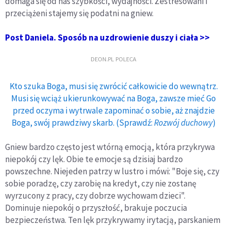
domaga się od nas szybkości, wydajności. Zestresowani i
przeciążeni stajemy się podatni na gniew.
Post Daniela. Sposób na uzdrowienie duszy i ciała >>
DEON.PL POLECA
Kto szuka Boga, musi się zwrócić całkowicie do wewnątrz.
Musi się wciąż ukierunkowywać na Boga, zawsze mieć Go
przed oczyma i wytrwale zapominać o sobie, aż znajdzie
Boga, swój prawdziwy skarb. (Sprawdź:
Rozwój duchowy
)
Gniew bardzo często jest wtórną emocją, która przykrywa
niepokój czy lęk. Obie te emocje są dzisiaj bardzo
powszechne. Niejeden patrzy w lustro i mówi: "Boje się, czy
sobie poradzę, czy zarobię na kredyt, czy nie zostanę
wyrzucony z pracy, czy dobrze wychowam dzieci".
Dominuje niepokój o przyszłość, brakuje poczucia
bezpieczeństwa. Ten lęk przykrywamy irytacją, parskaniem