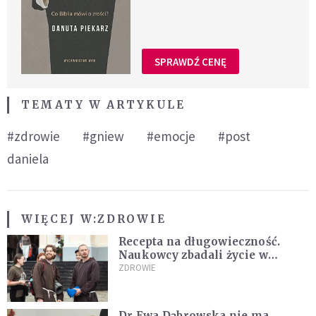
SPRAWDŹ CENĘ
TEMATY W ARTYKULE
#zdrowie
#gniew
#emocje
#post
daniela
WIĘCEJ W:
ZDROWIE
Recepta na długowieczność.
Naukowcy zbadali życie w
klasztorach
ZDROWIE
Dr Ewa Dąbrowska nie ma