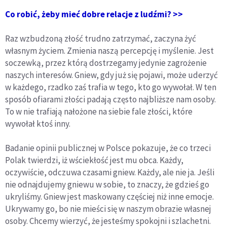
Co robić, żeby mieć dobre relacje z ludźmi? >>
Raz wzbudzoną złość trudno zatrzymać, zaczyna żyć
własnym życiem. Zmienia naszą percepcję i myślenie. Jest
soczewką, przez którą dostrzegamy jedynie zagrożenie
naszych interesów. Gniew, gdy już się pojawi, może uderzyć
w każdego, rzadko zaś trafia w tego, kto go wywołał. W ten
sposób ofiarami złości padają często najbliższe nam osoby.
To w nie trafiają nałożone na siebie fale złości, które
wywołał ktoś inny.
Badanie opinii publicznej w Polsce pokazuje, że co trzeci
Polak twierdzi, iż wściekłość jest mu obca. Każdy,
oczywiście, odczuwa czasami gniew. Każdy, ale nie ja. Jeśli
nie odnajdujemy gniewu w sobie, to znaczy, że gdzieś go
ukryliśmy. Gniew jest maskowany częściej niż inne emocje.
Ukrywamy go, bo nie mieści się w naszym obrazie własnej
osoby. Chcemy wierzyć, że jesteśmy spokojni i szlachetni.