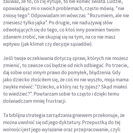
zauważ, że to, co cię irytuje, to nie koniec świata. Ludzie,
opowiadając mi o swoich problemach, często mówią: "nie
zniosę tego". Odpowiadam im wówczas: "Rozumiem, ale nie
zniesiesz tylko jajka". Po drugie, nie nadużywaj słów
odwołujących się do tego, co ktoś inny powinien twoim
zdaniem zrobić, nie skupiaj się na tym, na co nie masz
wpływu (jak klimat czy decyzje sąsiadów).
Jeśli twoje oczekiwania dotyczą spraw, których nie możesz
zmienić, to zawsze coś będzie od nich odbiegać. Po trzecie,
daj sobie oraz innym prawo do pomyłek, błądzenia. Gdy
jako dziecko złościłem się, że coś mi nie wyszło, moja mama
zwykła mówić: "Dziecko, a który raz ty żyjesz? Skąd miałeś
to wiedzieć?". Powtarzam sobie to często i dzięki temu
doświadczam mniej frustracji.
Ta biblijna strategia zarządzania gniewem przekonuje, że
można uwolnić się od jego dyktatury. Przepustką do tej
wolności jest jego wyrażanie oraz przepracowanie, czyli