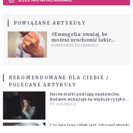
POWIĄZANE ARTYKUŁY
#Ewangelia: uważaj, bo
możesz uruchomić takie
demony w sobie, taki ogień,
KOMENTARZE DO EWANGELII
który zniszczy wiele dobra
REKOMENDOWANE DLA CIEBIE /
POLECANE ARTYKUŁY
Nocne marki pod lupą naukowców.
Badanie wskazuje na większe ryzyko
zawału
PO GODZINACH
Czy mrożony chleb jest zdrowy? Wyniki
badań nie pozostawiają złudzeń