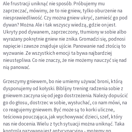
Ale frustracji uniknąć nie sposób. Próbujemy mu
zaprzeczać, mówimy, że to nie gniew, tylko oburzenie na
niesprawiedliwość. Czy można gniew ukryć, zamieść go pod
dywan? Można. Ale i tak wszyscy wiedzą, gdzie on jest.
Ukryty pod dywanem, zaprzeczony, tłumiony w sobie albo
wyrażany pokrętnie gniew nie znika. Gromadzi się, podnosi
napięcie i zawsze znajduje ujście. Panowanie nad złością to
wyzwanie. Ze wszystkich emocji ta bywa najbardziej
nieustępliwa. Co nie znaczy, że nie możemy nauczyć się nad
nią panować.
Grzeszymy gniewem, bo nie umiemy używać broni, którą
dysponujemy od kołyski. Biblijny trening radzenia sobie z
gniewem zaczyna się od jego dostrzeżenia. Należy dopuścić
go do głosu, dostrzec w sobie, wysłuchać, co nam mówi, na
co reagujemy gniewem. Być może są to korki uliczne,
teściowa pouczająca, jak wychowywać dzieci, szef, który
nas nie docenia. Wielu z tych sytuacji można uniknąć. Taka
kontrola nazywana jest antycypacyjną - możemy np.