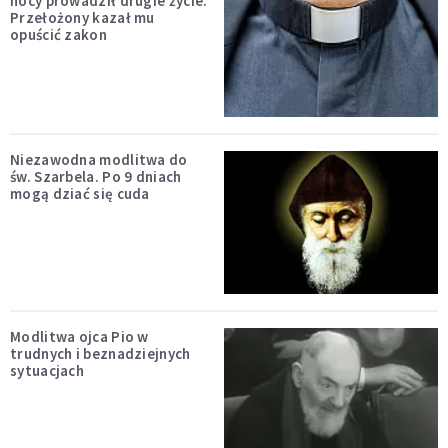
nocy prowadził drugie życie.
Przełożony kazał mu
opuścić zakon
Niezawodna modlitwa do
św. Szarbela. Po 9 dniach
mogą dziać się cuda
Modlitwa ojca Pio w
trudnych i beznadziejnych
sytuacjach