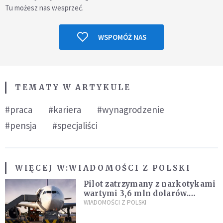
Tu możesz nas wesprzeć.
WSPOMÓŻ NAS
TEMATY W ARTYKULE
#praca
#kariera
#wynagrodzenie
#pensja
#specjaliści
WIĘCEJ W:
WIADOMOŚCI Z POLSKI
Pilot zatrzymany z narkotykami
wartymi 3,6 mln dolarów.
Śledczy podejrzewają, że latał
WIADOMOŚCI Z POLSKI
pod ich wpływem