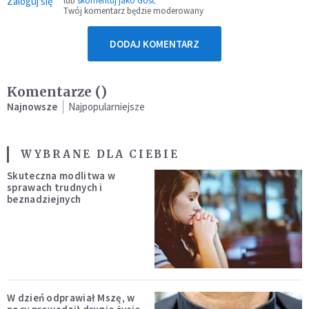
Zaloguj się
lub
skomentuj jako Gość
Twój komentarz będzie moderowany
DODAJ KOMENTARZ
Komentarze (
)
Najnowsze
Najpopularniejsze
WYBRANE DLA CIEBIE
Skuteczna modlitwa w
sprawach trudnych i
beznadziejnych
W dzień odprawiał Mszę, w