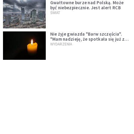
Gwałtowne burze nad Polską. Może
być niebezpiecznie. Jest alert RCB
ŚWIAT
Nie żyje gwiazda "Barw szczęścia".
"Mam nadzieję, że spotkała się już z
Bogiem, którego tak bardzo kochała"
WYDARZENIA