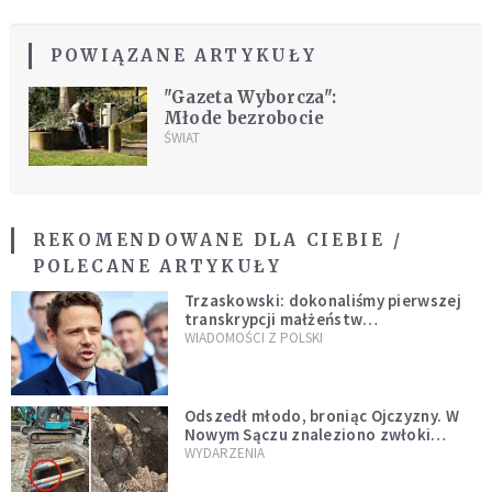
POWIĄZANE ARTYKUŁY
"Gazeta Wyborcza":
Młode bezrobocie
ŚWIAT
REKOMENDOWANE DLA CIEBIE /
POLECANE ARTYKUŁY
Trzaskowski: dokonaliśmy pierwszej
transkrypcji małżeństw
jednopłciowych. “Tak jak
WIADOMOŚCI Z POLSKI
zapowiadałem, bez zwłoki,
natychmiast”
Odszedł młodo, broniąc Ojczyzny. W
Nowym Sączu znaleziono zwłoki
mężczyzny z czasów potopu
WYDARZENIA
szwedzkiego