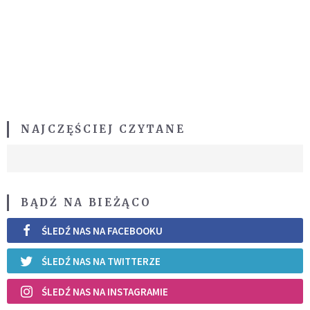
NAJCZĘŚCIEJ CZYTANE
BĄDŹ NA BIEŻĄCO
ŚLEDŹ NAS NA FACEBOOKU
ŚLEDŹ NAS NA TWITTERZE
ŚLEDŹ NAS NA INSTAGRAMIE