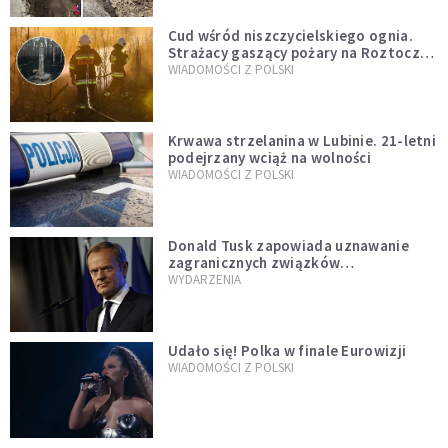
Cud wśród niszczycielskiego ognia.
Strażacy gaszący pożary na Roztoczu
opublikowali niezwykłe zdjęcie
WIADOMOŚCI Z POLSKI
Krwawa strzelanina w Lubinie. 21-letni
podejrzany wciąż na wolności
WIADOMOŚCI Z POLSKI
Donald Tusk zapowiada uznawanie
zagranicznych związków
jednopłciowych. "Państwo oblało ten
WYDARZENIA
test"
Udało się! Polka w finale Eurowizji
WIADOMOŚCI Z POLSKI