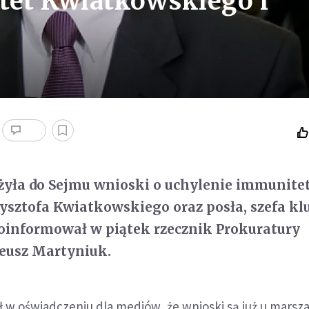
tet Kwiatkowskiego i
ożyła do Sejmu wnioski o uchylenie immunit
ysztofa Kwiatkowskiego oraz posła, szefa kl
oinformował w piątek rzecznik Prokuratury
eusz Martyniuk.
 w oświadczeniu dla mediów, że wnioski są już u marsz