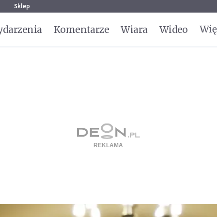
g
Sklep
Wię
darzenia
Komentarze
Wiara
Wideo