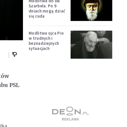
modlitwa do św.
Szarbela. Po 9
dniach mogą dziać
się cuda
Modlitwa ojca Pio
w trudnych i
beznadziejnych
sytuacjach
etów
ubu PSL
ałka