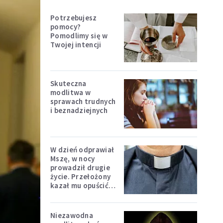
Potrzebujesz
pomocy?
Pomodlimy się w
Twojej intencji
Skuteczna
modlitwa w
sprawach trudnych
i beznadziejnych
W dzień odprawiał
Mszę, w nocy
prowadził drugie
życie. Przełożony
kazał mu opuścić
zakon
Niezawodna