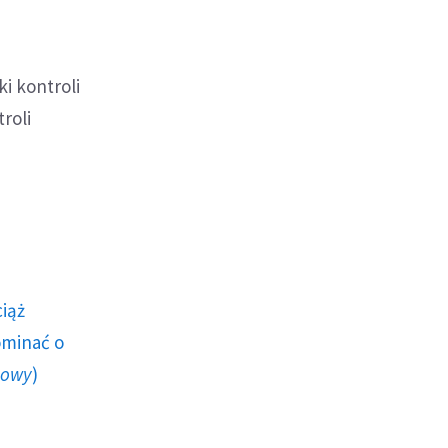
i kontroli
roli
ciąż
ominać o
howy
)