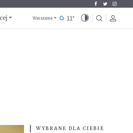
11
°
cej
Warszawa
WYBRANE DLA CIEBIE