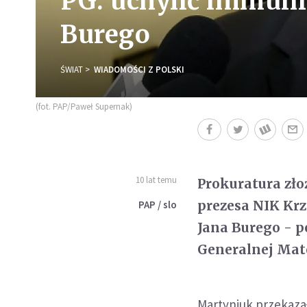
PG: uchylić immuni
Burego
ŚWIAT
WIADOMOŚCI Z POLSKI
(fot. PAP/Paweł Supernak)
10 lat temu
Prokuratura zł
prezesa NIK Krz
PAP / slo
Jana Burego - p
Generalnej Mat
Martyniuk przekazał