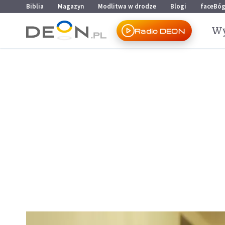
Przejdź do menu głównego
Przejdź do treści
Biblia
Magazyn
Modlitwa w drodze
Blogi
faceBó
Wy
Radio DEON