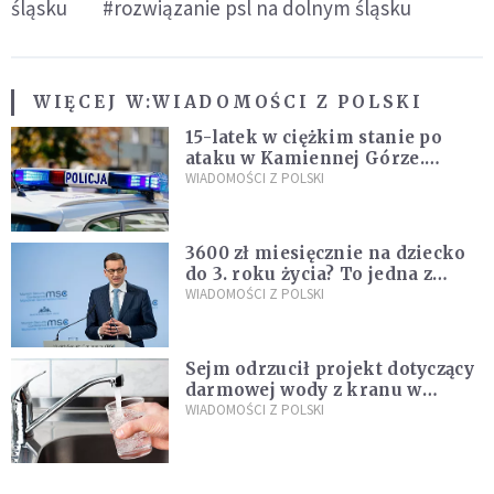
śląsku
#rozwiązanie psl na dolnym śląsku
WIĘCEJ W:
WIADOMOŚCI Z POLSKI
15-latek w ciężkim stanie po
ataku w Kamiennej Górze.
Policja zatrzymała dwóch
WIADOMOŚCI Z POLSKI
nastolatków
3600 zł miesięcznie na dziecko
do 3. roku życia? To jedna z
propozycji programu "Rozwój
WIADOMOŚCI Z POLSKI
Plus"
Sejm odrzucił projekt dotyczący
darmowej wody z kranu w
restauracjach
WIADOMOŚCI Z POLSKI