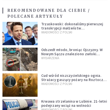
REKOMENDOWANE DLA CIEBIE /
POLECANE ARTYKUŁY
Trzaskowski: dokonaliśmy pierwszej
transkrypcji małżeństw
jednopłciowych. “Tak jak
WIADOMOŚCI Z POLSKI
zapowiadałem, bez zwłoki,
natychmiast”
Odszedł młodo, broniąc Ojczyzny. W
Nowym Sączu znaleziono zwłoki
mężczyzny z czasów potopu
WYDARZENIA
szwedzkiego
Cud wśród niszczycielskiego ognia.
Strażacy gaszący pożary na Roztoczu
opublikowali niezwykłe zdjęcie
WIADOMOŚCI Z POLSKI
Krwawa strzelanina w Lubinie. 21-letni
podejrzany wciąż na wolności
WIADOMOŚCI Z POLSKI