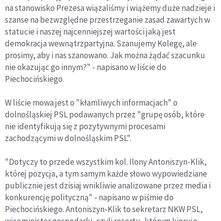
na stanowisko Prezesa wiązaliśmy i wiążemy duże nadzieje i
szanse na bezwzględne przestrzeganie zasad zawartych w
statucie i naszej najcenniejszej wartości jaką jest
demokracja wewnątrzpartyjna. Szanujemy Kolegę, ale
prosimy, aby i nas szanowano. Jak można żądać szacunku
nie okazując go innym?" - napisano w liście do
Piechocińskiego.
W liście mowa jest o "kłamliwych informacjach" o
dolnośląskiej PSL podawanych przez "grupę osób, które
nie identyfikują się z pozytywnymi procesami
zachodzącymi w dolnośląskim PSL".
"Dotyczy to przede wszystkim kol. Ilony Antoniszyn-Klik,
której pozycja, a tym samym każde słowo wypowiedziane
publicznie jest dzisiaj wnikliwie analizowane przez media i
konkurencję polityczną" - napisano w piśmie do
Piechocińskiego. Antoniszyn-Klik to sekretarz NKW PSL,
wiceminister gospodarki, czyli resortu, którym kieruje