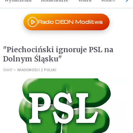
Radio DEON Modlitwa
"Piechociński ignoruje PSL na
Dolnym Śląsku"
ŚWIAT
WIADOMOŚCI Z POLSKI