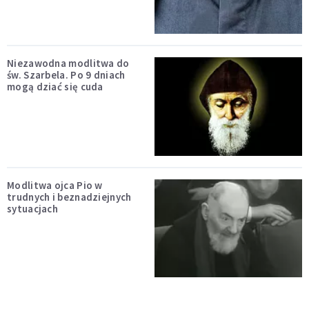
Niezawodna modlitwa do
św. Szarbela. Po 9 dniach
mogą dziać się cuda
Modlitwa ojca Pio w
trudnych i beznadziejnych
sytuacjach