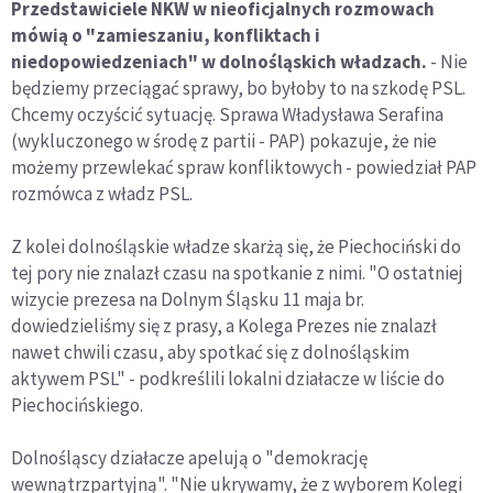
Przedstawiciele NKW w nieoficjalnych rozmowach
mówią o "zamieszaniu, konfliktach i
niedopowiedzeniach" w dolnośląskich władzach.
- Nie
będziemy przeciągać sprawy, bo byłoby to na szkodę PSL.
Chcemy oczyścić sytuację. Sprawa Władysława Serafina
(wykluczonego w środę z partii - PAP) pokazuje, że nie
możemy przewlekać spraw konfliktowych - powiedział PAP
rozmówca z władz PSL.
Z kolei dolnośląskie władze skarżą się, że Piechociński do
tej pory nie znalazł czasu na spotkanie z nimi. "O ostatniej
wizycie prezesa na Dolnym Śląsku 11 maja br.
dowiedzieliśmy się z prasy, a Kolega Prezes nie znalazł
nawet chwili czasu, aby spotkać się z dolnośląskim
aktywem PSL" - podkreślili lokalni działacze w liście do
Piechocińskiego.
Dolnośląscy działacze apelują o "demokrację
wewnątrzpartyjną". "Nie ukrywamy, że z wyborem Kolegi