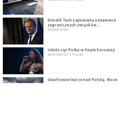
Donald Tusk zapowiada uznawanie
zagranicznych związków
jednopłciowych. "Państwo oblało ten
WYDARZENIA
test"
Udało się! Polka w finale Eurowizji
WIADOMOŚCI Z POLSKI
Gwałtowne burze nad Polską. Może
być niebezpiecznie. Jest alert RCB
ŚWIAT
Nie żyje gwiazda "Barw szczęścia".
"Mam nadzieję, że spotkała się już z
Bogiem, którego tak bardzo kochała"
WYDARZENIA