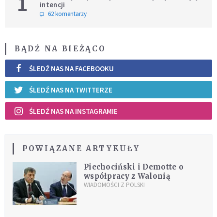
1
intencji
62 komentarzy
BĄDŹ NA BIEŻĄCO
ŚLEDŹ NAS NA FACEBOOKU
ŚLEDŹ NAS NA TWITTERZE
ŚLEDŹ NAS NA INSTAGRAMIE
POWIĄZANE ARTYKUŁY
Piechociński i Demotte o
współpracy z Walonią
WIADOMOŚCI Z POLSKI