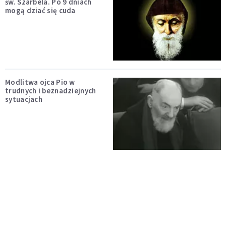
św. Szarbela. Po 9 dniach
mogą dziać się cuda
Modlitwa ojca Pio w
trudnych i beznadziejnych
sytuacjach