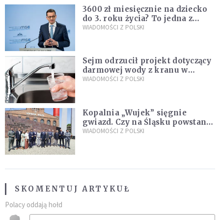
3600 zł miesięcznie na dziecko
do 3. roku życia? To jedna z
propozycji programu "Rozwój
WIADOMOŚCI Z POLSKI
Plus"
Sejm odrzucił projekt dotyczący
darmowej wody z kranu w
restauracjach
WIADOMOŚCI Z POLSKI
Kopalnia „Wujek” sięgnie
gwiazd. Czy na Śląsku powstanie
„Dolina Krzemowa”?
WIADOMOŚCI Z POLSKI
SKOMENTUJ ARTYKUŁ
Polacy oddają hołd