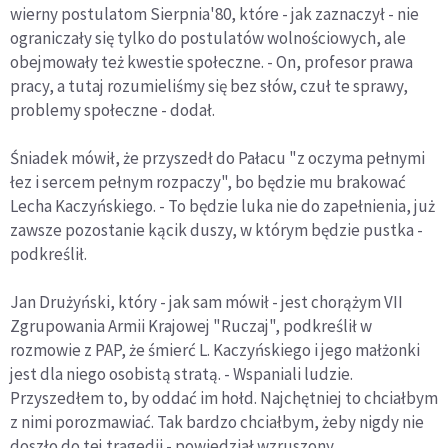
wierny postulatom Sierpnia'80, które - jak zaznaczył - nie
ograniczały się tylko do postulatów wolnościowych, ale
obejmowały też kwestie społeczne. - On, profesor prawa
pracy, a tutaj rozumieliśmy się bez słów, czuł te sprawy,
problemy społeczne - dodał.
Śniadek mówił, że przyszedł do Pałacu "z oczyma pełnymi
łez i sercem pełnym rozpaczy", bo będzie mu brakować
Lecha Kaczyńskiego. - To będzie luka nie do zapełnienia, już
zawsze pozostanie kącik duszy, w którym będzie pustka -
podkreślił.
Jan Drużyński, który - jak sam mówił - jest chorążym VII
Zgrupowania Armii Krajowej "Ruczaj", podkreślił w
rozmowie z PAP, że śmierć L. Kaczyńskiego i jego małżonki
jest dla niego osobistą stratą. - Wspaniali ludzie.
Przyszedłem to, by oddać im hołd. Najchętniej to chciałbym
z nimi porozmawiać. Tak bardzo chciałbym, żeby nigdy nie
doszło do tej tragedii - powiedział wzruszony.