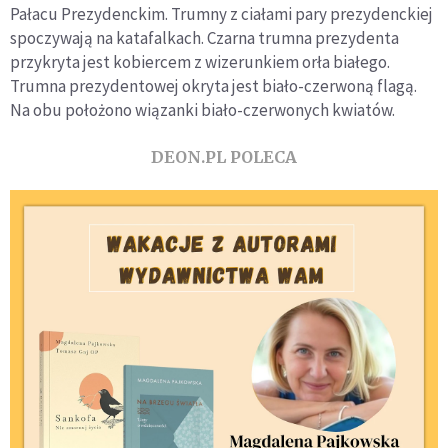
Pałacu Prezydenckim. Trumny z ciałami pary prezydenckiej
spoczywają na katafalkach. Czarna trumna prezydenta
przykryta jest kobiercem z wizerunkiem orła białego.
Trumna prezydentowej okryta jest biało-czerwoną flagą.
Na obu położono wiązanki biało-czerwonych kwiatów.
DEON.PL POLECA