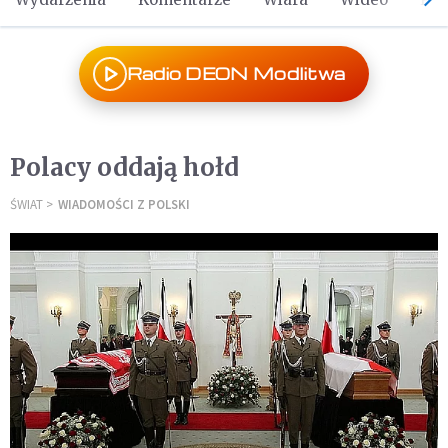
Radio DEON Modlitwa
Polacy oddają hołd
ŚWIAT
WIADOMOŚCI Z POLSKI