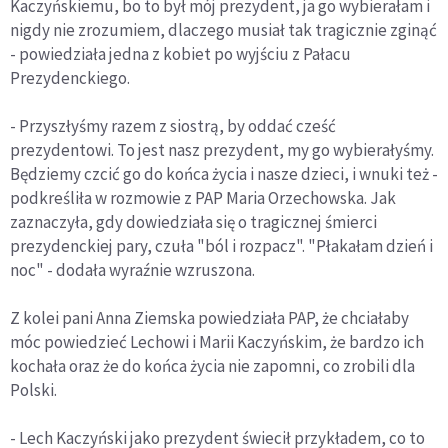
Kaczyńskiemu, bo to był mój prezydent, ja go wybierałam i
nigdy nie zrozumiem, dlaczego musiał tak tragicznie zginąć
- powiedziała jedna z kobiet po wyjściu z Pałacu
Prezydenckiego.
- Przyszłyśmy razem z siostrą, by oddać cześć
prezydentowi. To jest nasz prezydent, my go wybierałyśmy.
Będziemy czcić go do końca życia i nasze dzieci, i wnuki też -
podkreśliła w rozmowie z PAP Maria Orzechowska. Jak
zaznaczyła, gdy dowiedziała się o tragicznej śmierci
prezydenckiej pary, czuła "ból i rozpacz". "Płakałam dzień i
noc" - dodała wyraźnie wzruszona.
Z kolei pani Anna Ziemska powiedziała PAP, że chciałaby
móc powiedzieć Lechowi i Marii Kaczyńskim, że bardzo ich
kochała oraz że do końca życia nie zapomni, co zrobili dla
Polski.
- Lech Kaczyński jako prezydent świecił przykładem, co to