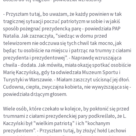
- Przyszłam tutaj, bo uważam, że każdy powinien w tak
tragicznej sytuacji poczuć patriotyzm w sobie i w jakiś
sposób pożegnać prezydencką parę - powiedziała PAP
Natalia. Jak zaznaczyła, "siedząc w domu przed
telewizorem nie odczuwa się tych chwil tak mocno, jak
będąc tu osobiście na miejscu i patrząc na trumny z ciałami
prezydenta i prezydentowej". - Naprawdę wzruszająca
chwila - dodała. Jak mówiła, miała okazję spotkać osobiście
Marię Kaczyńską, gdy ta odwiedzała Muzeum Sportu i
Turystyki w Warszawie. - Miałam zaszczyt uścisnąć jej dłoń.
Cudowna, ciepła, zwyczajna kobieta, nie wywyższająca się -
powiedziała drżącym głosem.
Wiele osób, które czekało w kolejce, by pokłonić się przed
trumnami z ciałami prezydenckiej pary podkreślało, że L.
Kaczyński był "wielkim patriotą" i ich "kochanym
prezydentem". - Przyszłam tutaj, by złożyć hołd Lechowi