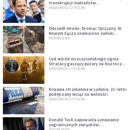
transkrypcji małżeństw
jednopłciowych. “Tak jak
WIADOMOŚCI Z POLSKI
zapowiadałem, bez zwłoki,
natychmiast”
Odszedł młodo, broniąc Ojczyzny. W
Nowym Sączu znaleziono zwłoki
mężczyzny z czasów potopu
WYDARZENIA
szwedzkiego
Cud wśród niszczycielskiego ognia.
Strażacy gaszący pożary na Roztoczu
opublikowali niezwykłe zdjęcie
WIADOMOŚCI Z POLSKI
Krwawa strzelanina w Lubinie. 21-letni
podejrzany wciąż na wolności
WIADOMOŚCI Z POLSKI
Donald Tusk zapowiada uznawanie
zagranicznych związków
jednopłciowych. "Państwo oblało ten
WYDARZENIA