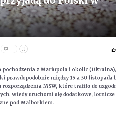
 przyjadą do Polski w
 pochodzenia z Mariupola i okolic (Ukraina)
ski prawdopodobnie między 15 a 30 listopada b
 rozporządzenia MSW, które trafiło do uzgod
ch, wtedy uruchomi się dodatkowe, lotnicze
czne pod Malborkiem.