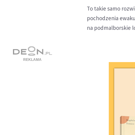
To takie samo rozw
pochodzenia ewakuow
na podmalborskie l