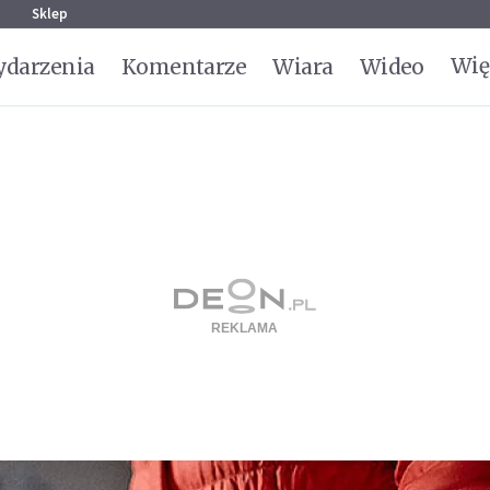
g
Sklep
Wię
darzenia
Komentarze
Wiara
Wideo