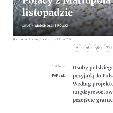
Polacy z Mariupola
listopadzie
ŚWIAT
WIADOMOŚCI Z POLSKI
(fot. unicefukraine / Foter.com / CC BY 2.0)
10 lat temu
Osoby polskiego
przyjadą do Pol
PAP / pk
Według projektu
międzyresortowy
przejście grani