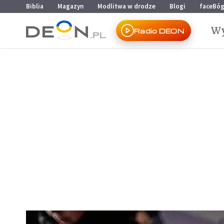
Przejdź do menu głównego
Przejdź do treści
Biblia
Magazyn
Modlitwa w drodze
Blogi
faceBó
Wy
Radio DEON