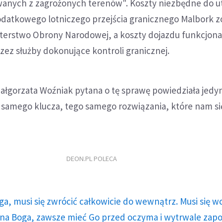
anych z zagrożonych terenów". Koszty niezbędne do u
odatkowego lotniczego przejścia granicznego Malbork z
sterstwo Obrony Narodowej, a koszty dojazdu funkcjona
rzez służby dokonujące kontroli granicznej.
łgorzata Woźniak pytana o tę sprawę powiedziała jedyn
 samego klucza, tego samego rozwiązania, które nam się
DEON.PL POLECA
ga, musi się zwrócić całkowicie do wewnątrz. Musi się w
a Boga, zawsze mieć Go przed oczyma i wytrwale zap