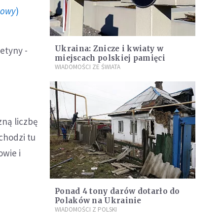
howy
)
Ukraina: Znicze i kwiaty w
etyny -
miejscach polskiej pamięci
WIADOMOŚCI ZE ŚWIATA
zną liczbę
 chodzi tu
owie i
Ponad 4 tony darów dotarło do
Polaków na Ukrainie
WIADOMOŚCI Z POLSKI