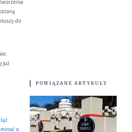
tworzenia
ostaną
riuszy do
ie:
 już
POWIĄZANE ARTYKUŁY
ciąż
ominać o