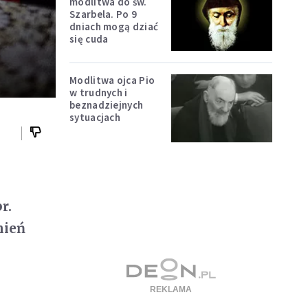
modlitwa do św.
Szarbela. Po 9
dniach mogą dziać
się cuda
Modlitwa ojca Pio
w trudnych i
beznadziejnych
sytuacjach
,
r.
nień