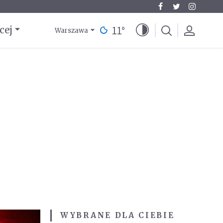
11
°
cej
Warszawa
WYBRANE DLA CIEBIE