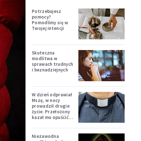
Potrzebujesz
pomocy?
Pomodlimy się w
Twojej intencji
Skuteczna
modlitwa w
sprawach trudnych
i beznadziejnych
W dzień odprawiał
Mszę, w nocy
prowadził drugie
życie. Przełożony
kazał mu opuścić
zakon
Niezawodna