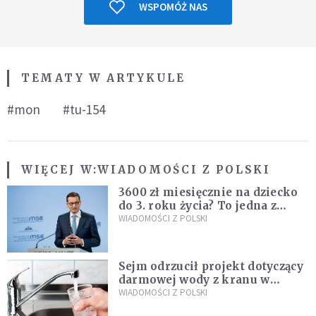
WSPOMÓŻ NAS
TEMATY W ARTYKULE
#mon
#tu-154
WIĘCEJ W:
WIADOMOŚCI Z POLSKI
3600 zł miesięcznie na dziecko
do 3. roku życia? To jedna z
propozycji programu "Rozwój
WIADOMOŚCI Z POLSKI
Plus"
Sejm odrzucił projekt dotyczący
darmowej wody z kranu w
restauracjach
WIADOMOŚCI Z POLSKI