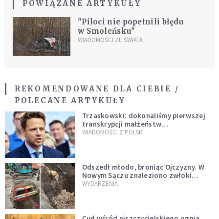
POWIĄZANE ARTYKUŁY
"Piloci nie popełnili błędu
w Smoleńsku"
WIADOMOŚCI ZE ŚWIATA
REKOMENDOWANE DLA CIEBIE /
POLECANE ARTYKUŁY
Trzaskowski: dokonaliśmy pierwszej
transkrypcji małżeństw
jednopłciowych. “Tak jak
WIADOMOŚCI Z POLSKI
zapowiadałem, bez zwłoki,
natychmiast”
Odszedł młodo, broniąc Ojczyzny. W
Nowym Sączu znaleziono zwłoki
mężczyzny z czasów potopu
WYDARZENIA
szwedzkiego
Cud wśród niszczycielskiego ognia.