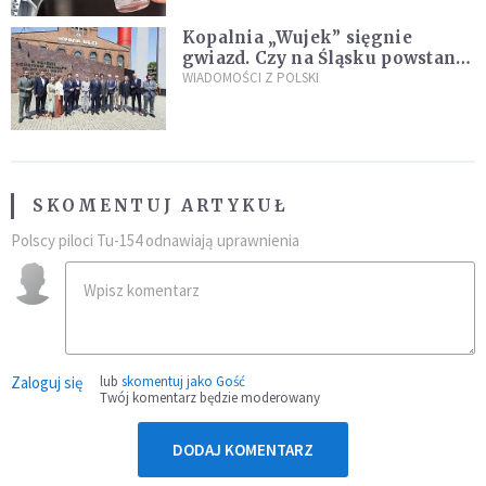
Kopalnia „Wujek” sięgnie
gwiazd. Czy na Śląsku powstanie
„Dolina Krzemowa”?
WIADOMOŚCI Z POLSKI
SKOMENTUJ ARTYKUŁ
Polscy piloci Tu-154 odnawiają uprawnienia
Zaloguj się
lub
skomentuj jako Gość
Twój komentarz będzie moderowany
DODAJ KOMENTARZ