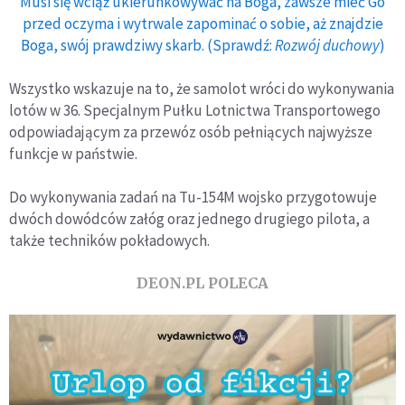
Musi się wciąż ukierunkowywać na Boga, zawsze mieć Go
przed oczyma i wytrwale zapominać o sobie, aż znajdzie
Boga, swój prawdziwy skarb. (Sprawdź:
Rozwój duchowy
)
Wszystko wskazuje na to, że samolot wróci do wykonywania
lotów w 36. Specjalnym Pułku Lotnictwa Transportowego
odpowiadającym za przewóz osób pełniących najwyższe
funkcje w państwie.
Do wykonywania zadań na Tu-154M wojsko przygotowuje
dwóch dowódców załóg oraz jednego drugiego pilota, a
także techników pokładowych.
DEON.PL POLECA