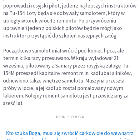
poprowadzi rosyjski pilot, jeden z najlepszych instruktorów
na Tu-154. Loty będą się odbywały samolotem, który w
ubiegły wtorek wrócił z remontu. Po przywróceniu
uprawnień jeden z polskich pilotów będzie mógł jako
instruktor przystąpić do szkoleń następnych załóg.
Początkowo samolot miał wrócić pod koniec lipca, ale
termin kilka razy przesuwano. W kraju wylądował 21
września, pilotowany z Samary przez rosyjską załogę. Tu-
154M przeszedł kapitalny remont m.in. kadłuba i silników,
odnowiono także wnętrze samolotu. Maszyna przeszła
próby w locie, a jej kadłub został pomalowany nowym
lakierem. Kolejny remont samolotu jest przewidziany za
sześć lat.
DEON.PL POLECA
Kto szuka Boga, musi się zwrócić całkowicie do wewnątrz.