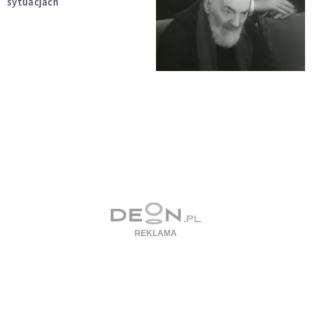
sytuacjach