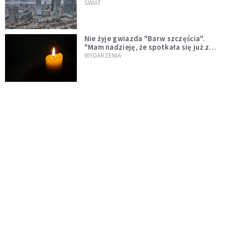
ŚWIAT
Nie żyje gwiazda "Barw szczęścia".
"Mam nadzieję, że spotkała się już z
Bogiem, którego tak bardzo kochała"
WYDARZENIA