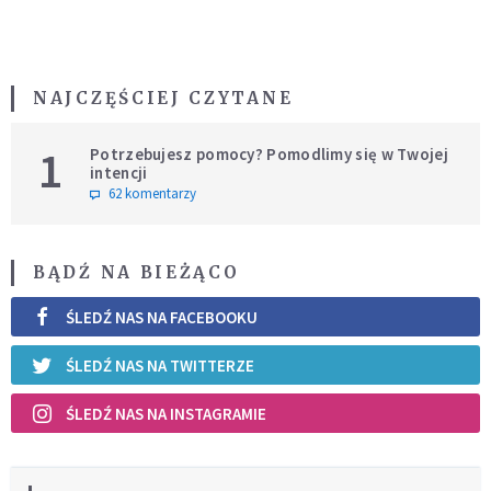
NAJCZĘŚCIEJ CZYTANE
1
Potrzebujesz pomocy? Pomodlimy się w Twojej
intencji
62 komentarzy
BĄDŹ NA BIEŻĄCO
ŚLEDŹ NAS NA FACEBOOKU
ŚLEDŹ NAS NA TWITTERZE
ŚLEDŹ NAS NA INSTAGRAMIE