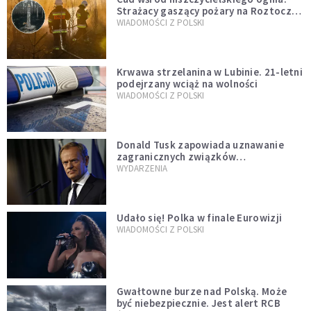
Strażacy gaszący pożary na Roztoczu
opublikowali niezwykłe zdjęcie
WIADOMOŚCI Z POLSKI
Krwawa strzelanina w Lubinie. 21-letni
podejrzany wciąż na wolności
WIADOMOŚCI Z POLSKI
Donald Tusk zapowiada uznawanie
zagranicznych związków
jednopłciowych. "Państwo oblało ten
WYDARZENIA
test"
Udało się! Polka w finale Eurowizji
WIADOMOŚCI Z POLSKI
Gwałtowne burze nad Polską. Może
być niebezpiecznie. Jest alert RCB