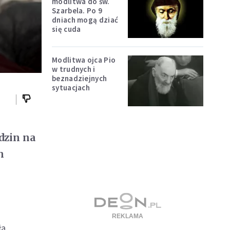
modlitwa do św.
Szarbela. Po 9
dniach mogą dziać
się cuda
Modlitwa ojca Pio
w trudnych i
beznadziejnych
sytuacjach
dzin na
h
ła