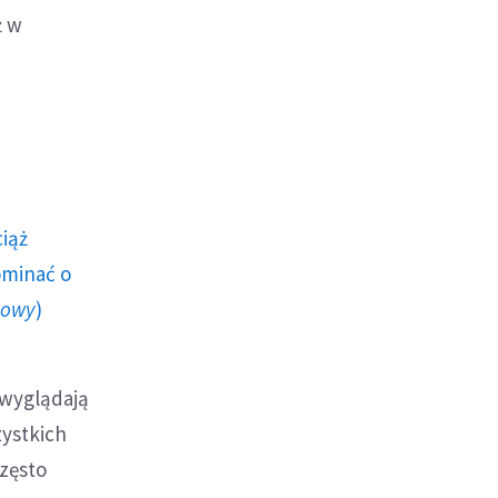
ż w
ciąż
ominać o
howy
)
 wyglądają
zystkich
często