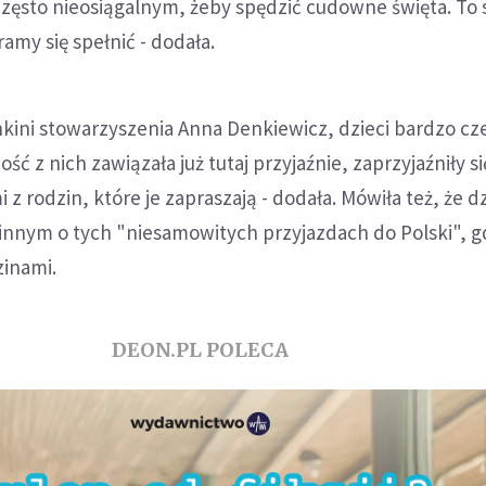
zęsto nieosiągalnym, żeby spędzić cudowne święta. To 
amy się spełnić - dodała.
kini stowarzyszenia Anna Denkiewicz, dzieci bardzo cz
ość z nich zawiązała już tutaj przyjaźnie, zaprzyjaźniły si
 z rodzin, które je zapraszają - dodała. Mówiła też, że dz
innym o tych "niesamowitych przyjazdach do Polski", g
zinami.
DEON.PL POLECA