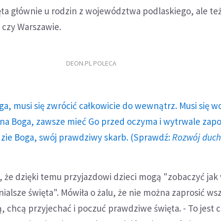
ęta głównie u rodzin z województwa podlaskiego, ale te
 czy Warszawie.
DEON.PL POLECA
ga, musi się zwrócić całkowicie do wewnątrz. Musi się w
a Boga, zawsze mieć Go przed oczyma i wytrwale zap
dzie Boga, swój prawdziwy skarb. (Sprawdź:
Rozwój duc
 że dzięki temu przyjazdowi dzieci mogą "zobaczyć jak
nialsze święta". Mówiła o żalu, że nie można zaprosić ws
ą, chcą przyjechać i poczuć prawdziwe święta. - To jest 