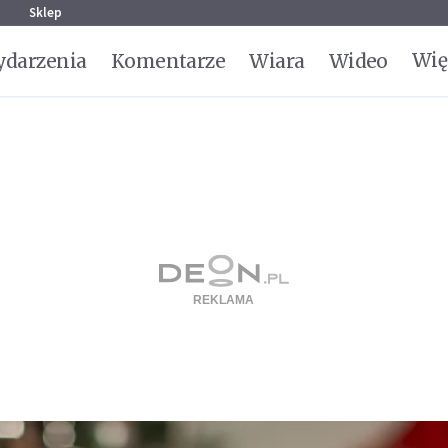
g
Sklep
Wię
darzenia
Komentarze
Wiara
Wideo