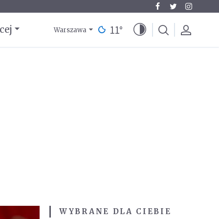
11
°
cej
Warszawa
WYBRANE DLA CIEBIE