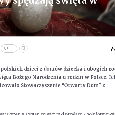
twy spędzają święta w
 polskich dzieci z domów dziecka i ubogich ro
więta Bożego Narodzenia u rodzin w Polsce. Ic
nizowało Stowarzyszenie "Otwarty Dom" z
owarzyszenie zorganizowało taki przyjazd - poinformowa