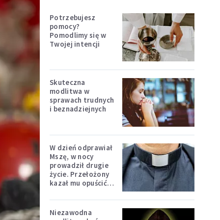
Potrzebujesz
pomocy?
Pomodlimy się w
Twojej intencji
Skuteczna
modlitwa w
sprawach trudnych
i beznadziejnych
W dzień odprawiał
Mszę, w nocy
prowadził drugie
życie. Przełożony
kazał mu opuścić
zakon
Niezawodna