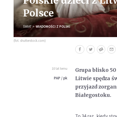
Polskie dzieci z Li
Polsce
ŚWIAT
WIADOMOŚCI Z POLSKI
(fot. shutterstock.com)
10 lat temu
Grupa blisko 50
Litwie spędza ś
PAP / pk
przyjazd zorga
Białegostoku.
To 34 raz, kiedy st