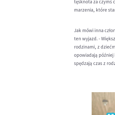
tęsknota za czymś c
marzenia, które star
Jak mówi inna człon
ten wyjazd. - Większ
rodzinami, z dziećmi
opowiadają później 
spędzają czas z rod