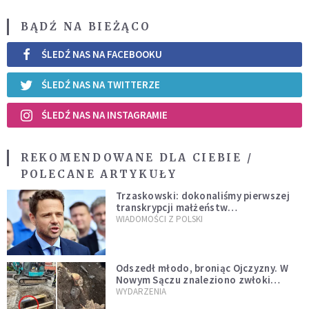
BĄDŹ NA BIEŻĄCO
ŚLEDŹ NAS NA FACEBOOKU
ŚLEDŹ NAS NA TWITTERZE
ŚLEDŹ NAS NA INSTAGRAMIE
REKOMENDOWANE DLA CIEBIE /
POLECANE ARTYKUŁY
Trzaskowski: dokonaliśmy pierwszej
transkrypcji małżeństw
jednopłciowych. “Tak jak
WIADOMOŚCI Z POLSKI
zapowiadałem, bez zwłoki,
natychmiast”
Odszedł młodo, broniąc Ojczyzny. W
Nowym Sączu znaleziono zwłoki
mężczyzny z czasów potopu
WYDARZENIA
szwedzkiego