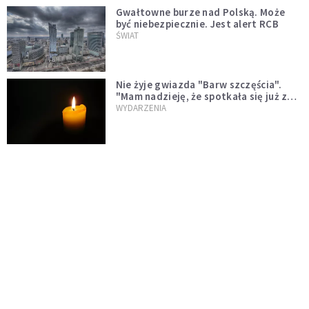
Gwałtowne burze nad Polską. Może
być niebezpiecznie. Jest alert RCB
ŚWIAT
Nie żyje gwiazda "Barw szczęścia".
"Mam nadzieję, że spotkała się już z
Bogiem, którego tak bardzo kochała"
WYDARZENIA