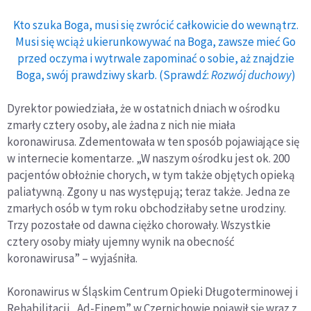
Kto szuka Boga, musi się zwrócić całkowicie do wewnątrz.
Musi się wciąż ukierunkowywać na Boga, zawsze mieć Go
przed oczyma i wytrwale zapominać o sobie, aż znajdzie
Boga, swój prawdziwy skarb. (Sprawdź:
Rozwój duchowy
)
Dyrektor powiedziała, że w ostatnich dniach w ośrodku
zmarły cztery osoby, ale żadna z nich nie miała
koronawirusa. Zdementowała w ten sposób pojawiające się
w internecie komentarze. „W naszym ośrodku jest ok. 200
pacjentów obłożnie chorych, w tym także objętych opieką
paliatywną. Zgony u nas występują; teraz także. Jedna ze
zmarłych osób w tym roku obchodziłaby setne urodziny.
Trzy pozostałe od dawna ciężko chorowały. Wszystkie
cztery osoby miały ujemny wynik na obecność
koronawirusa” – wyjaśniła.
Koronawirus w Śląskim Centrum Opieki Długoterminowej i
Rehabilitacji „Ad-Finem” w Czernichowie pojawił się wraz z