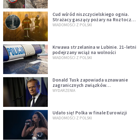
Cud wśród niszczycielskiego ognia.
Strażacy gaszący pożary na Roztoczu
opublikowali niezwykłe zdjęcie
WIADOMOŚCI Z POLSKI
Krwawa strzelanina w Lubinie. 21-letni
podejrzany wciąż na wolności
WIADOMOŚCI Z POLSKI
Donald Tusk zapowiada uznawanie
zagranicznych związków
jednopłciowych. "Państwo oblało ten
WYDARZENIA
test"
Udało się! Polka w finale Eurowizji
WIADOMOŚCI Z POLSKI