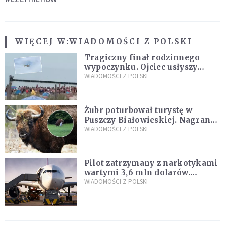
WIĘCEJ W:
WIADOMOŚCI Z POLSKI
Tragiczny finał rodzinnego
wypoczynku. Ojciec usłyszy
zarzuty
WIADOMOŚCI Z POLSKI
Żubr poturbował turystę w
Puszczy Białowieskiej. Nagranie
daje do myślenia
WIADOMOŚCI Z POLSKI
Pilot zatrzymany z narkotykami
wartymi 3,6 mln dolarów.
Śledczy podejrzewają, że latał
WIADOMOŚCI Z POLSKI
pod ich wpływem