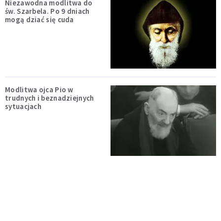
Niezawodna modlitwa do
św. Szarbela. Po 9 dniach
mogą dziać się cuda
Modlitwa ojca Pio w
trudnych i beznadziejnych
sytuacjach