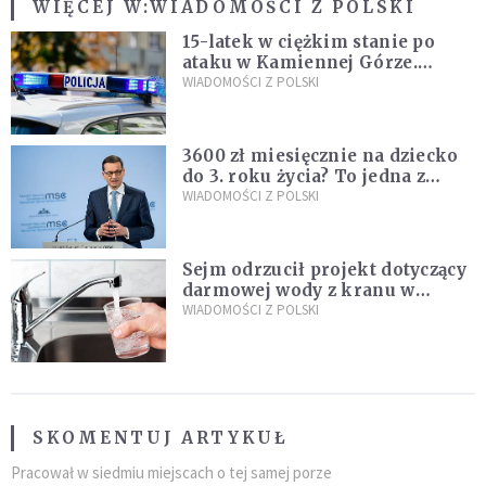
WIĘCEJ W:
WIADOMOŚCI Z POLSKI
15-latek w ciężkim stanie po
ataku w Kamiennej Górze.
Policja zatrzymała dwóch
WIADOMOŚCI Z POLSKI
nastolatków
3600 zł miesięcznie na dziecko
do 3. roku życia? To jedna z
propozycji programu "Rozwój
WIADOMOŚCI Z POLSKI
Plus"
Sejm odrzucił projekt dotyczący
darmowej wody z kranu w
restauracjach
WIADOMOŚCI Z POLSKI
SKOMENTUJ ARTYKUŁ
Pracował w siedmiu miejscach o tej samej porze