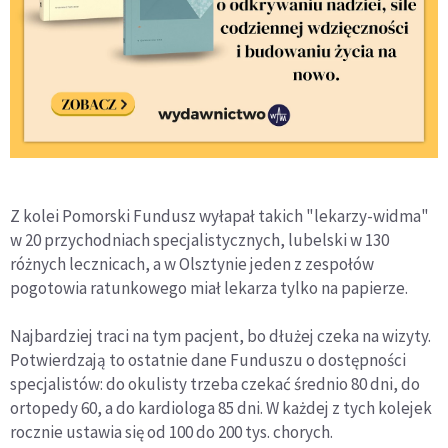
Z kolei Pomorski Fundusz wyłapał takich "lekarzy-widma"
w 20 przychodniach specjalistycznych, lubelski w 130
różnych lecznicach, a w Olsztynie jeden z zespołów
pogotowia ratunkowego miał lekarza tylko na papierze.
Najbardziej traci na tym pacjent, bo dłużej czeka na wizyty.
Potwierdzają to ostatnie dane Funduszu o dostępności
specjalistów: do okulisty trzeba czekać średnio 80 dni, do
ortopedy 60, a do kardiologa 85 dni. W każdej z tych kolejek
rocznie ustawia się od 100 do 200 tys. chorych.