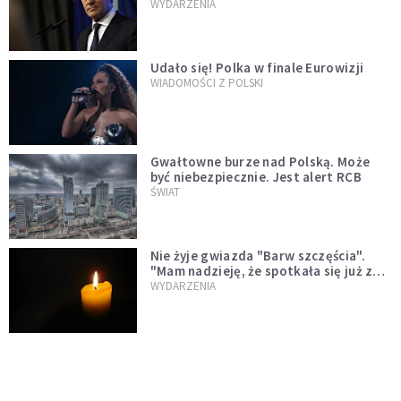
jednopłciowych. "Państwo oblało ten
WYDARZENIA
test"
Udało się! Polka w finale Eurowizji
WIADOMOŚCI Z POLSKI
Gwałtowne burze nad Polską. Może
być niebezpiecznie. Jest alert RCB
ŚWIAT
Nie żyje gwiazda "Barw szczęścia".
"Mam nadzieję, że spotkała się już z
Bogiem, którego tak bardzo kochała"
WYDARZENIA