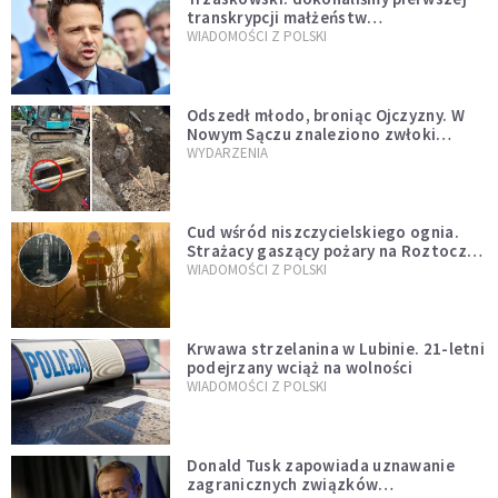
transkrypcji małżeństw
jednopłciowych. “Tak jak
WIADOMOŚCI Z POLSKI
zapowiadałem, bez zwłoki,
natychmiast”
Odszedł młodo, broniąc Ojczyzny. W
Nowym Sączu znaleziono zwłoki
mężczyzny z czasów potopu
WYDARZENIA
szwedzkiego
Cud wśród niszczycielskiego ognia.
Strażacy gaszący pożary na Roztoczu
opublikowali niezwykłe zdjęcie
WIADOMOŚCI Z POLSKI
Krwawa strzelanina w Lubinie. 21-letni
podejrzany wciąż na wolności
WIADOMOŚCI Z POLSKI
Donald Tusk zapowiada uznawanie
zagranicznych związków