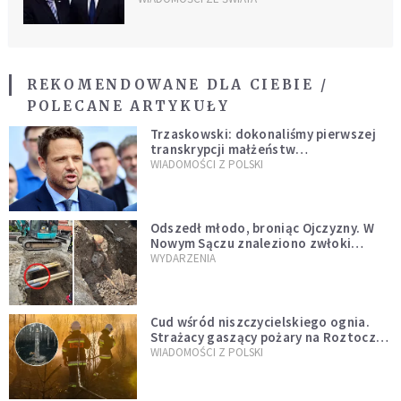
REKOMENDOWANE DLA CIEBIE /
POLECANE ARTYKUŁY
Trzaskowski: dokonaliśmy pierwszej
transkrypcji małżeństw
jednopłciowych. “Tak jak
WIADOMOŚCI Z POLSKI
zapowiadałem, bez zwłoki,
natychmiast”
Odszedł młodo, broniąc Ojczyzny. W
Nowym Sączu znaleziono zwłoki
mężczyzny z czasów potopu
WYDARZENIA
szwedzkiego
Cud wśród niszczycielskiego ognia.
Strażacy gaszący pożary na Roztoczu
opublikowali niezwykłe zdjęcie
WIADOMOŚCI Z POLSKI