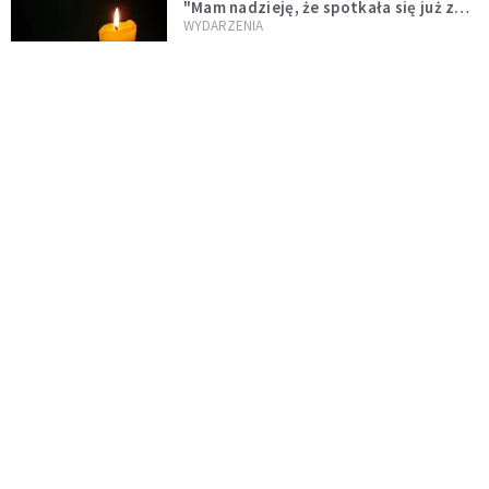
"Mam nadzieję, że spotkała się już z
Bogiem, którego tak bardzo kochała"
WYDARZENIA