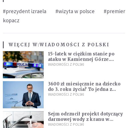
#prezydent izraela
#wizyta w polsce
#premier
kopacz
WIĘCEJ W:
WIADOMOŚCI Z POLSKI
15-latek w ciężkim stanie po
ataku w Kamiennej Górze.
Policja zatrzymała dwóch
WIADOMOŚCI Z POLSKI
nastolatków
3600 zł miesięcznie na dziecko
do 3. roku życia? To jedna z
propozycji programu "Rozwój
WIADOMOŚCI Z POLSKI
Plus"
Sejm odrzucił projekt dotyczący
darmowej wody z kranu w
restauracjach
WIADOMOŚCI Z POLSKI