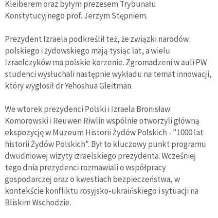
Kleiberem oraz byłym prezesem Trybunału
Konstytucyjnego prof. Jerzym Stępniem.
Prezydent Izraela podkreślił też, że związki narodów
polskiego i żydowskiego mają tysiąc lat, a wielu
Izraelczyków ma polskie korzenie. Zgromadzeni w auli PW
studenci wysłuchali następnie wykładu na temat innowacji,
który wygłosił dr Yehoshua Gleitman.
We wtorek prezydenci Polski i Izraela Bronisław
Komorowski i Reuwen Riwlin wspólnie otworzyli główną
ekspozycję w Muzeum Historii Żydów Polskich - "1000 lat
historii Żydów Polskich". Był to kluczowy punkt programu
dwudniowej wizyty izraelskiego prezydenta. Wcześniej
tego dnia prezydenci rozmawiali o współpracy
gospodarczej oraz o kwestiach bezpieczeństwa, w
kontekście konfliktu rosyjsko-ukraińskiego i sytuacji na
Bliskim Wschodzie.