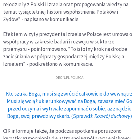
młodzieży z Polski i Izraela oraz propagowania wiedzy na
temat tysiącletniej historii współistnienia Polaków i
Żydów" - napisano w komunikacie.
Efektem wizyty prezydenta Izraela w Polsce jest umowa o
współpracy w zakresie badań i rozwoju w sektorze
przemysłu - poinformowano. "To istotny krok na drodze
zacieśniania współpracy gospodarczej między Polską a
Izraelem" - podkreślono w komunikacie.
DEON.PL POLECA
Kto szuka Boga, musi się zwrócić całkowicie do wewnątrz.
Musi się wciąż ukierunkowywać na Boga, zawsze mieć Go
przed oczyma i wytrwale zapominać o sobie, aż znajdzie
Boga, swój prawdziwy skarb. (Sprawdź:
Rozwój duchowy
)
CIR informuje także, że podczas spotkania poruszono
kwestię wzmocnienia dwustronnej współpracy wojskowej