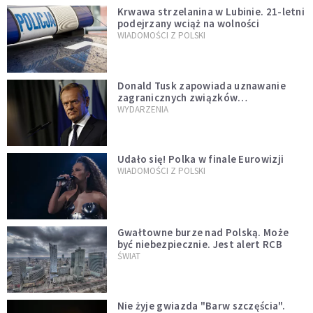
Krwawa strzelanina w Lubinie. 21-letni
podejrzany wciąż na wolności
WIADOMOŚCI Z POLSKI
Donald Tusk zapowiada uznawanie
zagranicznych związków
jednopłciowych. "Państwo oblało ten
WYDARZENIA
test"
Udało się! Polka w finale Eurowizji
WIADOMOŚCI Z POLSKI
Gwałtowne burze nad Polską. Może
być niebezpiecznie. Jest alert RCB
ŚWIAT
Nie żyje gwiazda "Barw szczęścia".