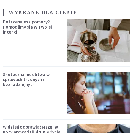
WYBRANE DLA CIEBIE
Potrzebujesz pomocy?
Pomodlimy się w Twojej
intencji
Skuteczna modlitwa w
sprawach trudnych i
beznadziejnych
W dzień odprawiał Mszę, w
nocy prowadził drugie życie.