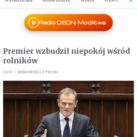
Radio DEON Modlitwa
Premier wzbudził niepokój wśród
rolników
ŚWIAT
WIADOMOŚCI Z POLSKI