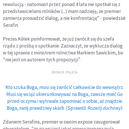
rewolucją - natomiast przez ponad 4 lata nie spotkał się z
przedstawicielami rolników (...) mam nadzieję, że premier
zamierza prowadzić dialog, a nie konfrontację" - powiedział
Serafin.
Prezes Kółek poinformował, że już zwrócił się do szefa
rządu z prośbą o spotkanie. Zaznaczył, że wyklucza dialog
w tej sprawie z ministrem rolnictwa Markiem Sawickim, bo
"nie jest on autorem tych propozycji".
DEON.PL POLECA
Kto szuka Boga, musi się zwrócić całkowicie do wewnątrz.
Musi się wciąż ukierunkowywać na Boga, zawsze mieć Go
przed oczyma i wytrwale zapominać o sobie, aż znajdzie
Boga, swój prawdziwy skarb. (Sprawdź:
Rozwój duchowy
)
Zdaniem Serafina, premier w swoim expose zasugerował
obywatelom, "że na wsi jest jakaś niewyczerpana pula