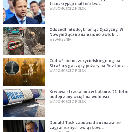
transkrypcji małżeństw
jednopłciowych. “Tak jak
WIADOMOŚCI Z POLSKI
zapowiadałem, bez zwłoki,
natychmiast”
Odszedł młodo, broniąc Ojczyzny. W
Nowym Sączu znaleziono zwłoki
mężczyzny z czasów potopu
WYDARZENIA
szwedzkiego
Cud wśród niszczycielskiego ognia.
Strażacy gaszący pożary na Roztoczu
opublikowali niezwykłe zdjęcie
WIADOMOŚCI Z POLSKI
Krwawa strzelanina w Lubinie. 21-letni
podejrzany wciąż na wolności
WIADOMOŚCI Z POLSKI
Donald Tusk zapowiada uznawanie
zagranicznych związków