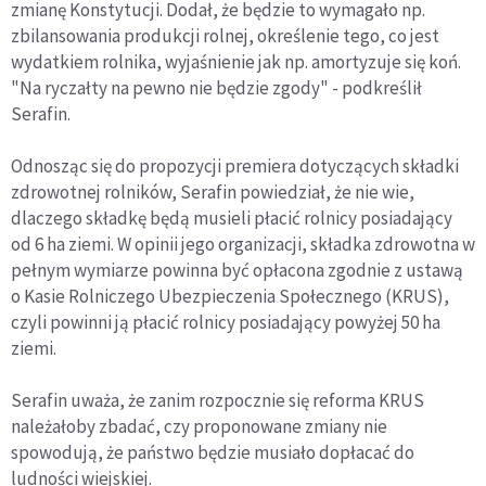
zmianę Konstytucji. Dodał, że będzie to wymagało np.
zbilansowania produkcji rolnej, określenie tego, co jest
wydatkiem rolnika, wyjaśnienie jak np. amortyzuje się koń.
"Na ryczałty na pewno nie będzie zgody" - podkreślił
Serafin.
Odnosząc się do propozycji premiera dotyczących składki
zdrowotnej rolników, Serafin powiedział, że nie wie,
dlaczego składkę będą musieli płacić rolnicy posiadający
od 6 ha ziemi. W opinii jego organizacji, składka zdrowotna w
pełnym wymiarze powinna być opłacona zgodnie z ustawą
o Kasie Rolniczego Ubezpieczenia Społecznego (KRUS),
czyli powinni ją płacić rolnicy posiadający powyżej 50 ha
ziemi.
Serafin uważa, że zanim rozpocznie się reforma KRUS
należałoby zbadać, czy proponowane zmiany nie
spowodują, że państwo będzie musiało dopłacać do
ludności wiejskiej.