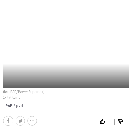
(fot. PAP/Paweł Supernak)
14 lat temu
PAP / psd