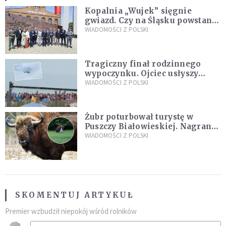
Kopalnia „Wujek” sięgnie
gwiazd. Czy na Śląsku powstanie
„Dolina Krzemowa”?
WIADOMOŚCI Z POLSKI
Tragiczny finał rodzinnego
wypoczynku. Ojciec usłyszy
zarzuty
WIADOMOŚCI Z POLSKI
Żubr poturbował turystę w
Puszczy Białowieskiej. Nagranie
daje do myślenia
WIADOMOŚCI Z POLSKI
SKOMENTUJ ARTYKUŁ
Premier wzbudził niepokój wśród rolników