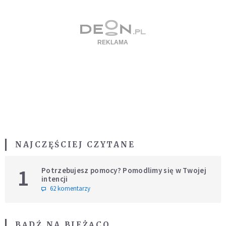
NAJCZĘŚCIEJ CZYTANE
1
Potrzebujesz pomocy? Pomodlimy się w Twojej
intencji
62 komentarzy
BĄDŹ NA BIEŻĄCO