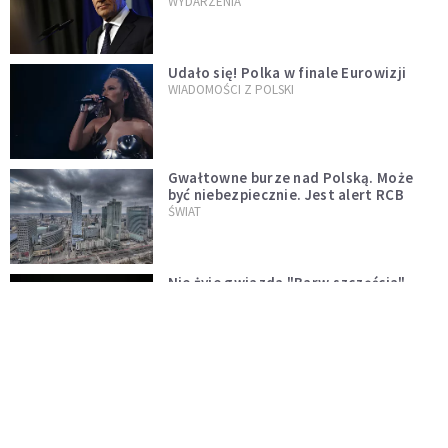
jednopłciowych. "Państwo oblało ten
WYDARZENIA
test"
Udało się! Polka w finale Eurowizji
WIADOMOŚCI Z POLSKI
Gwałtowne burze nad Polską. Może
być niebezpiecznie. Jest alert RCB
ŚWIAT
Nie żyje gwiazda "Barw szczęścia".
"Mam nadzieję, że spotkała się już z
Bogiem, którego tak bardzo kochała"
WYDARZENIA