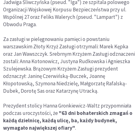
Jadwiga Śliwczyńska (pseud. "Iga") ze szpitala polowego
Organizacji Wojskowej Korpusu Bezpieczeństwa przy ul.
Wspólnej 27 oraz Feliks Walerych (pseud. "Lampart") z
Obwodu Praga.
Za zasługi w pielęgnowaniu pamięci o powstaniu
warszawskim Złoty Krzyż Zasługi otrzymali: Marek Kępka
oraz Jan Wawszczyk. Srebrnym Krzyżem Zasługi odznaczeni
zostali: Anna Kotonowicz, Justyna Rudkowska i Agnieszka
Szulejewska. Brązowym Krzyżem Zasługi prezydent
odznaczył: Janinę Czerwińską-Buczek, Joannę
Kłopotowską, Szymona Niedzielę, Małgorzatę Rafalską-
Dubek, Dorotę Sas oraz Katarzynę Utracką.
Prezydent stolicy Hanna Gronkiewicz-Waltz przypomniała
podczas uroczystości, że
"63 dni bohaterskich zmagań o
każdą dzielnicę, każdą ulicę, ba, każdy budynek,
wymagało największej ofiary"
.