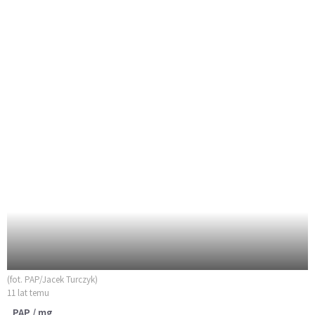
(fot. PAP/Jacek Turczyk)
11 lat temu
PAP / mg