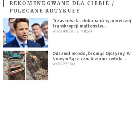
REKOMENDOWANE DLA CIEBIE /
POLECANE ARTYKUŁY
Trzaskowski: dokonaliśmy pierwszej
transkrypcji małżeństw
jednopłciowych. “Tak jak
WIADOMOŚCI Z POLSKI
zapowiadałem, bez zwłoki,
natychmiast”
Odszedł młodo, broniąc Ojczyzny. W
Nowym Sączu znaleziono zwłoki
mężczyzny z czasów potopu
WYDARZENIA
szwedzkiego
Cud wśród niszczycielskiego ognia.
Strażacy gaszący pożary na Roztoczu
opublikowali niezwykłe zdjęcie
WIADOMOŚCI Z POLSKI
Krwawa strzelanina w Lubinie. 21-letni
podejrzany wciąż na wolności
WIADOMOŚCI Z POLSKI