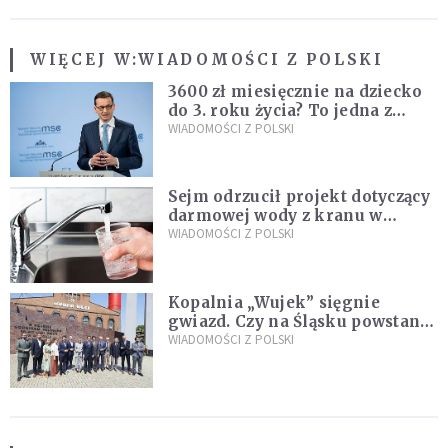
WIĘCEJ W:
WIADOMOŚCI Z POLSKI
3600 zł miesięcznie na dziecko
do 3. roku życia? To jedna z
propozycji programu "Rozwój
WIADOMOŚCI Z POLSKI
Plus"
Sejm odrzucił projekt dotyczący
darmowej wody z kranu w
restauracjach
WIADOMOŚCI Z POLSKI
Kopalnia „Wujek” sięgnie
gwiazd. Czy na Śląsku powstanie
„Dolina Krzemowa”?
WIADOMOŚCI Z POLSKI