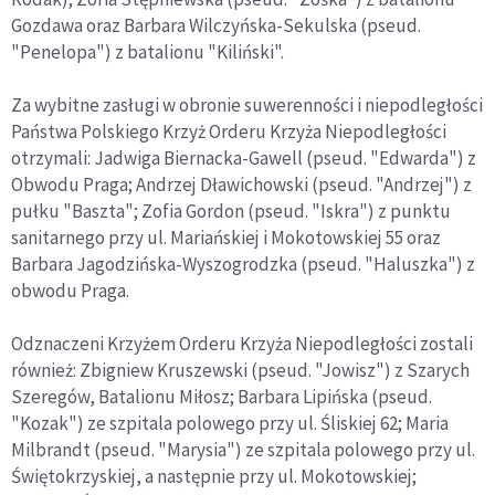
Gozdawa oraz Barbara Wilczyńska-Sekulska (pseud.
"Penelopa") z batalionu "Kiliński".
Za wybitne zasługi w obronie suwerenności i niepodległości
Państwa Polskiego Krzyż Orderu Krzyża Niepodległości
otrzymali: Jadwiga Biernacka-Gawell (pseud. "Edwarda") z
Obwodu Praga; Andrzej Dławichowski (pseud. "Andrzej") z
pułku "Baszta"; Zofia Gordon (pseud. "Iskra") z punktu
sanitarnego przy ul. Mariańskiej i Mokotowskiej 55 oraz
Barbara Jagodzińska-Wyszogrodzka (pseud. "Haluszka") z
obwodu Praga.
Odznaczeni Krzyżem Orderu Krzyża Niepodległości zostali
również: Zbigniew Kruszewski (pseud. "Jowisz") z Szarych
Szeregów, Batalionu Miłosz; Barbara Lipińska (pseud.
"Kozak") ze szpitala polowego przy ul. Śliskiej 62; Maria
Milbrandt (pseud. "Marysia") ze szpitala polowego przy ul.
Świętokrzyskiej, a następnie przy ul. Mokotowskiej;