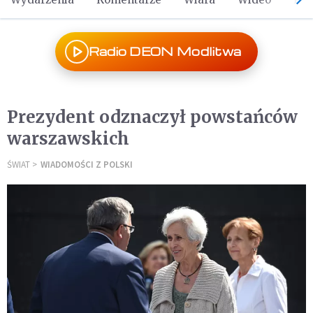
Radio DEON Modlitwa
Prezydent odznaczył powstańców
warszawskich
ŚWIAT
WIADOMOŚCI Z POLSKI