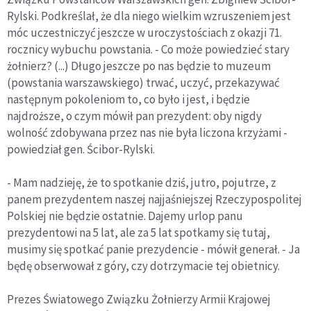
Rylski. Podkreślał, że dla niego wielkim wzruszeniem jest
móc uczestniczyć jeszcze w uroczystościach z okazji 71.
rocznicy wybuchu powstania. - Co może powiedzieć stary
żołnierz? (...) Długo jeszcze po nas będzie to muzeum
(powstania warszawskiego) trwać, uczyć, przekazywać
następnym pokoleniom to, co było i jest, i będzie
najdroższe, o czym mówił pan prezydent: oby nigdy
wolność zdobywana przez nas nie była liczona krzyżami -
powiedział gen. Ścibor-Rylski.
- Mam nadzieję, że to spotkanie dziś, jutro, pojutrze, z
panem prezydentem naszej najjaśniejszej Rzeczypospolitej
Polskiej nie będzie ostatnie. Dajemy urlop panu
prezydentowi na 5 lat, ale za 5 lat spotkamy się tutaj,
musimy się spotkać panie prezydencie - mówił generał. - Ja
będę obserwował z góry, czy dotrzymacie tej obietnicy.
Prezes Światowego Związku Żołnierzy Armii Krajowej