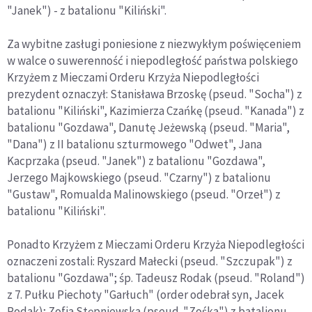
"Janek") - z batalionu "Kiliński".
Za wybitne zasługi poniesione z niezwykłym poświęceniem
w walce o suwerenność i niepodległość państwa polskiego
Krzyżem z Mieczami Orderu Krzyża Niepodległości
prezydent oznaczył: Stanisława Brzoskę (pseud. "Socha") z
batalionu "Kiliński", Kazimierza Czańkę (pseud. "Kanada") z
batalionu "Gozdawa", Danutę Jeżewską (pseud. "Maria",
"Dana") z II batalionu szturmowego "Odwet", Jana
Kacprzaka (pseud. "Janek") z batalionu "Gozdawa",
Jerzego Majkowskiego (pseud. "Czarny") z batalionu
"Gustaw", Romualda Malinowskiego (pseud. "Orzeł") z
batalionu "Kiliński".
Ponadto Krzyżem z Mieczami Orderu Krzyża Niepodległości
oznaczeni zostali: Ryszard Małecki (pseud. "Szczupak") z
batalionu "Gozdawa"; śp. Tadeusz Rodak (pseud. "Roland")
z 7. Pułku Piechoty "Garłuch" (order odebrał syn, Jacek
Rodak); Zofia Stępniewska (pseud. "Zośka") z batalionu