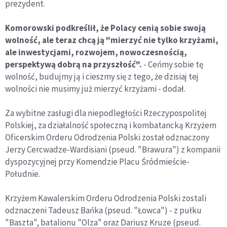
prezydent.
Komorowski podkreślił, że Polacy cenią sobie swoją
wolność, ale teraz chcą ją "mierzyć nie tylko krzyżami,
ale inwestycjami, rozwojem, nowoczesnością,
perspektywą dobrą na przyszłość".
- Ceńmy sobie tę
wolność, budujmy ją i cieszmy się z tego, że dzisiaj tej
wolności nie musimy już mierzyć krzyżami - dodał.
Za wybitne zasługi dla niepodległości Rzeczypospolitej
Polskiej, za działalność społeczną i kombatancką Krzyżem
Oficerskim Orderu Odrodzenia Polski został odznaczony
Jerzy Cercwadze-Wardisiani (pseud. "Brawura") z kompanii
dyspozycyjnej przy Komendzie Placu Śródmieście-
Południe.
Krzyżem Kawalerskim Orderu Odrodzenia Polski zostali
odznaczeni Tadeusz Bańka (pseud. "Łowca") - z pułku
"Baszta", batalionu "Olza" oraz Dariusz Kruze (pseud.