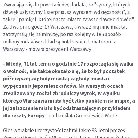
Zwracając się do powstańców, dodała, że "syreny, których
dźwięk usłyszymy 1 sierpnia, są wyrazem wdzięczności", a
także "pamięci, której nasze miasto zawsze dawało dowód".
Za dwa dni o godz. 17 Warszawa, a wraz z nią inne miasta,
zatrzymają się na minutę, po raz kolejny w ten sposób
miliony rodaków oddadzą hołd swoim bohaterom z
Warszawy - mówiła prezydent Warszawy.
-
Wtedy, 71 lat temu o godzinie 17 rozpoczęła się walka
o wolność, ale także okazało się, że to był początek
późniejszej zagłady miasta; zagłady miasta i
wypędzenia jego mieszkańców. Na waszych oczach
zrealizowany został zbrodniczy wyrok, w wyniku
którego Warszawa miała być tylko punktem na mapie, a
jej zniszczenie miało być odstraszającym przykładem
dla reszty Europy
- podkreślała Gronkiewicz-Waltz.
Głos w trakcie uroczystości zabrał także 98-letni prezes
Związku Powstańców Warszawskich gen. Zbigniew Ścibor-