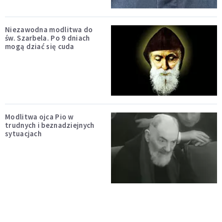
Niezawodna modlitwa do
św. Szarbela. Po 9 dniach
mogą dziać się cuda
Modlitwa ojca Pio w
trudnych i beznadziejnych
sytuacjach