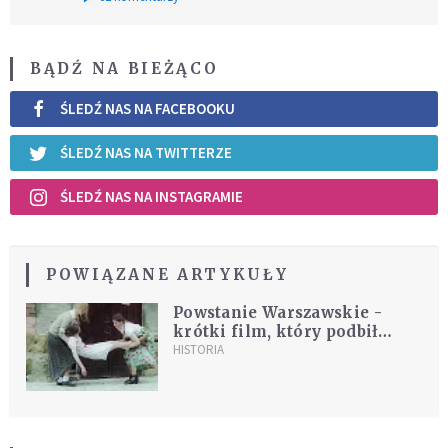
BĄDŹ NA BIEŻĄCO
ŚLEDŹ NAS NA FACEBOOKU
ŚLEDŹ NAS NA TWITTERZE
ŚLEDŹ NAS NA INSTAGRAMIE
POWIĄZANE ARTYKUŁY
Powstanie Warszawskie -
krótki film, który podbił
serca tysięcy Internautów
HISTORIA