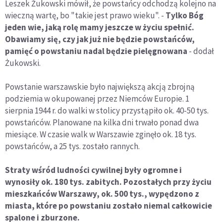
Leszek Żukowski mówił, że powstańcy odchodzą kolejno na
wieczną wartę, bo "takie jest prawo wieku". -
Tylko Bóg
jeden wie, jaką rolę mamy jeszcze w życiu spełnić.
Obawiamy się, czy jak już nie będzie powstańców,
pamięć o powstaniu nadal będzie pielęgnowana
- dodał
Żukowski.
Powstanie warszawskie było największą akcją zbrojną
podziemia w okupowanej przez Niemców Europie. 1
sierpnia 1944 r. do walki w stolicy przystąpiło ok. 40-50 tys.
powstańców. Planowane na kilka dni trwało ponad dwa
miesiące. W czasie walk w Warszawie zginęło ok. 18 tys.
powstańców, a 25 tys. zostało rannych.
Straty wśród ludności cywilnej były ogromne i
wynosiły ok. 180 tys. zabitych. Pozostałych przy życiu
mieszkańców Warszawy, ok. 500 tys., wypędzono z
miasta, które po powstaniu zostało niemal całkowicie
spalone i zburzone.