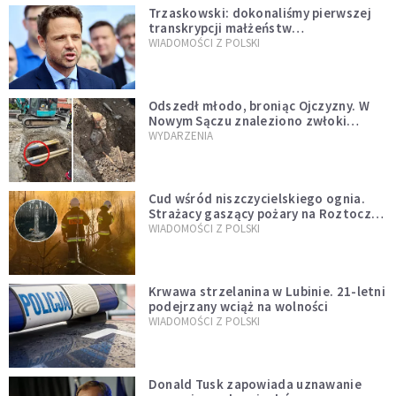
Trzaskowski: dokonaliśmy pierwszej
transkrypcji małżeństw
jednopłciowych. “Tak jak
WIADOMOŚCI Z POLSKI
zapowiadałem, bez zwłoki,
natychmiast”
Odszedł młodo, broniąc Ojczyzny. W
Nowym Sączu znaleziono zwłoki
mężczyzny z czasów potopu
WYDARZENIA
szwedzkiego
Cud wśród niszczycielskiego ognia.
Strażacy gaszący pożary na Roztoczu
opublikowali niezwykłe zdjęcie
WIADOMOŚCI Z POLSKI
Krwawa strzelanina w Lubinie. 21-letni
podejrzany wciąż na wolności
WIADOMOŚCI Z POLSKI
Donald Tusk zapowiada uznawanie