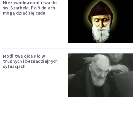
Niezawodna modlitwa do
św. Szarbela. Po 9 dniach
mogą dziać się cuda
Modlitwa ojca Pio w
trudnych i beznadziejnych
sytuacjach