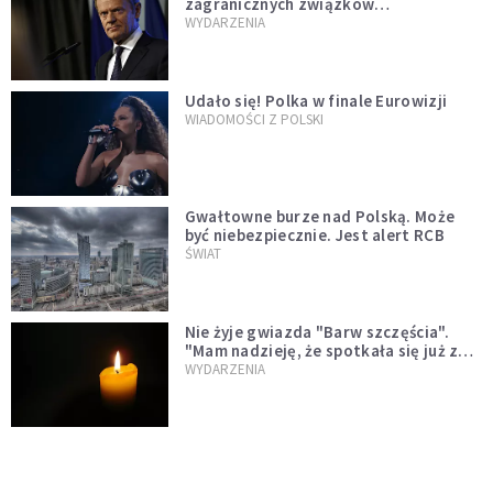
zagranicznych związków
jednopłciowych. "Państwo oblało ten
WYDARZENIA
test"
Udało się! Polka w finale Eurowizji
WIADOMOŚCI Z POLSKI
Gwałtowne burze nad Polską. Może
być niebezpiecznie. Jest alert RCB
ŚWIAT
Nie żyje gwiazda "Barw szczęścia".
"Mam nadzieję, że spotkała się już z
Bogiem, którego tak bardzo kochała"
WYDARZENIA