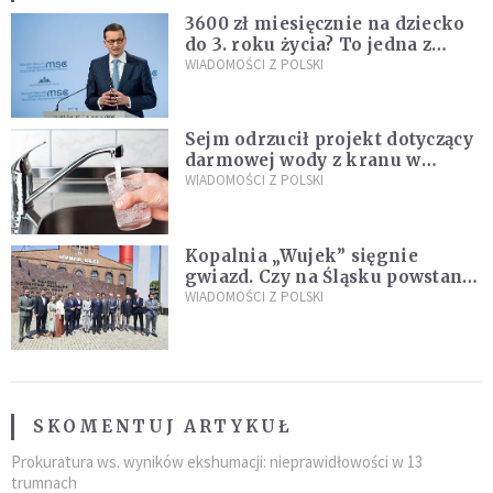
3600 zł miesięcznie na dziecko
do 3. roku życia? To jedna z
propozycji programu "Rozwój
WIADOMOŚCI Z POLSKI
Plus"
Sejm odrzucił projekt dotyczący
darmowej wody z kranu w
restauracjach
WIADOMOŚCI Z POLSKI
Kopalnia „Wujek” sięgnie
gwiazd. Czy na Śląsku powstanie
„Dolina Krzemowa”?
WIADOMOŚCI Z POLSKI
SKOMENTUJ ARTYKUŁ
Prokuratura ws. wyników ekshumacji: nieprawidłowości w 13
trumnach