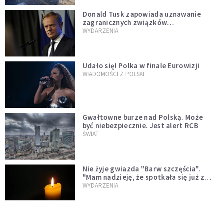
Donald Tusk zapowiada uznawanie
zagranicznych związków
jednopłciowych. "Państwo oblało ten
WYDARZENIA
test"
Udało się! Polka w finale Eurowizji
WIADOMOŚCI Z POLSKI
Gwałtowne burze nad Polską. Może
być niebezpiecznie. Jest alert RCB
ŚWIAT
Nie żyje gwiazda "Barw szczęścia".
"Mam nadzieję, że spotkała się już z
Bogiem, którego tak bardzo kochała"
WYDARZENIA