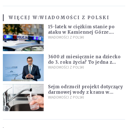
WIĘCEJ W:
WIADOMOŚCI Z POLSKI
15-latek w ciężkim stanie po
ataku w Kamiennej Górze.
Policja zatrzymała dwóch
WIADOMOŚCI Z POLSKI
nastolatków
3600 zł miesięcznie na dziecko
do 3. roku życia? To jedna z
propozycji programu "Rozwój
WIADOMOŚCI Z POLSKI
Plus"
Sejm odrzucił projekt dotyczący
darmowej wody z kranu w
restauracjach
WIADOMOŚCI Z POLSKI