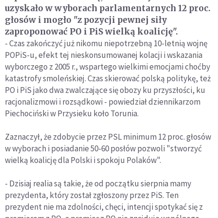
uzyskało w wyborach parlamentarnych 12 proc.
głosów i mogło "z pozycji pewnej siły
zaproponować PO i PiS wielką koalicję".
- Czas zakończyć już nikomu niepotrzebną 10-letnią wojnę
POPiS-u, efekt tej nieskonsumowanej kolacji i wskazania
wyborczego z 2005 r., wspartego wielkimi emocjami choćby
katastrofy smoleńskiej. Czas skierować polską politykę, też
PO i PiS jako dwa zwalczające się obozy ku przyszłości, ku
racjonalizmowi i rozsądkowi - powiedział dziennikarzom
Piechociński w Przysieku koło Torunia.
Zaznaczył, że zdobycie przez PSL minimum 12 proc. głosów
w wyborach i posiadanie 50-60 posłów pozwoli "stworzyć
wielką koalicję dla Polski i spokoju Polaków".
- Dzisiaj realia są takie, że od początku sierpnia mamy
prezydenta, który został zgłoszony przez PiS. Ten
prezydent nie ma zdolności, chęci, intencji spotykać się z