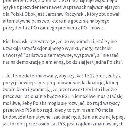
premierem z PO, a premier z PO nie znajduje wspólnego
języka z prezydentem nawet w sprawach najważniejszych
dla Polski. Obok jest Jarosław Kaczyński, który zbudował
alternatywne państwo, które nie godzi się na byłego
prezydenta z PO i żadnego premiera z PO - mówił.
Piechociński przestrzegał, że po wyborach ci, którzy nie
uzyskają satysfakcjonującego wyniku, mogą zechcieć
utworzyć "państwo alternatywne, wyspowe", a "nie stać
nas na demokrację plemienną, bo dzisiaj jest jedna Polska".
- Jestem zdeterminowany, aby uzyskać te 12 proc., żeby z
pozycji pewnej siły zaproponować wielką koalicję, której
zwornikiem i gwarancją, że przetrwa cztery lata i będzie
pracować racjonalnie będzie PSL. Niemożliwe musi stać się
możliwe, żeby Polska mogła się rozwijać, bo rząd wszyscy
przeciwko PiS albo rząd, kiedy to tym razem PO może
budować alternatywne i zacierać ręce, że nie idzie najlepiej,
jak to robił przez osiem lat PiS, jest rządem zmarnowanych