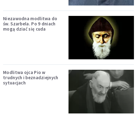
Niezawodna modlitwa do
św. Szarbela. Po 9 dniach
mogą dziać się cuda
Modlitwa ojca Pio w
trudnych i beznadziejnych
sytuacjach