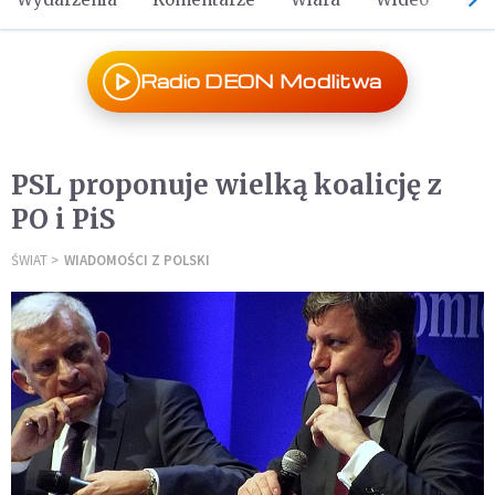
Radio DEON Modlitwa
PSL proponuje wielką koalicję z
PO i PiS
ŚWIAT
WIADOMOŚCI Z POLSKI