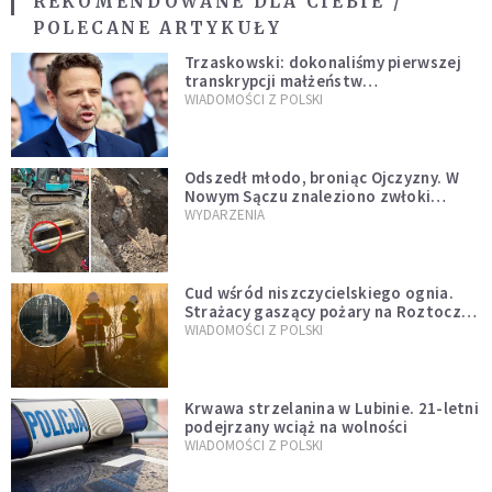
REKOMENDOWANE DLA CIEBIE /
POLECANE ARTYKUŁY
Trzaskowski: dokonaliśmy pierwszej
transkrypcji małżeństw
jednopłciowych. “Tak jak
WIADOMOŚCI Z POLSKI
zapowiadałem, bez zwłoki,
natychmiast”
Odszedł młodo, broniąc Ojczyzny. W
Nowym Sączu znaleziono zwłoki
mężczyzny z czasów potopu
WYDARZENIA
szwedzkiego
Cud wśród niszczycielskiego ognia.
Strażacy gaszący pożary na Roztoczu
opublikowali niezwykłe zdjęcie
WIADOMOŚCI Z POLSKI
Krwawa strzelanina w Lubinie. 21-letni
podejrzany wciąż na wolności
WIADOMOŚCI Z POLSKI