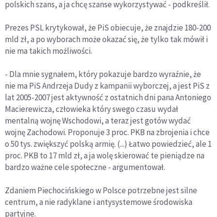
polskich szans, a ja chcę szanse wykorzystywać - podkreślił.
Prezes PSL krytykował, że PiS obiecuje, że znajdzie 180-200
mld zł, a po wyborach może okazać się, że tylko tak mówił i
nie ma takich możliwości.
- Dla mnie sygnałem, który pokazuje bardzo wyraźnie, że
nie ma PiS Andrzeja Dudy z kampanii wyborczej, a jest PiS z
lat 2005-2007 jest aktywność z ostatnich dni pana Antoniego
Macierewicza, człowieka który swego czasu wydał
mentalną wojnę Wschodowi, a teraz jest gotów wydać
wojnę Zachodowi. Proponuje 3 proc. PKB na zbrojenia i chce
o 50 tys. zwiększyć polską armię. (...) Łatwo powiedzieć, ale 1
proc. PKB to 17 mld zł, a ja wolę skierować te pieniądze na
bardzo ważne cele społeczne - argumentował.
Zdaniem Piechocińskiego w Polsce potrzebne jest silne
centrum, a nie radyklane i antysystemowe środowiska
partyjne.