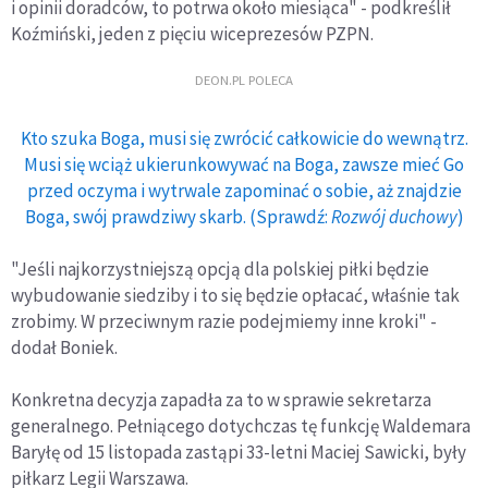
i opinii doradców, to potrwa około miesiąca" - podkreślił
Koźmiński, jeden z pięciu wiceprezesów PZPN.
DEON.PL POLECA
Kto szuka Boga, musi się zwrócić całkowicie do wewnątrz.
Musi się wciąż ukierunkowywać na Boga, zawsze mieć Go
przed oczyma i wytrwale zapominać o sobie, aż znajdzie
Boga, swój prawdziwy skarb. (Sprawdź:
Rozwój duchowy
)
"Jeśli najkorzystniejszą opcją dla polskiej piłki będzie
wybudowanie siedziby i to się będzie opłacać, właśnie tak
zrobimy. W przeciwnym razie podejmiemy inne kroki" -
dodał Boniek.
Konkretna decyzja zapadła za to w sprawie sekretarza
generalnego. Pełniącego dotychczas tę funkcję Waldemara
Baryłę od 15 listopada zastąpi 33-letni Maciej Sawicki, były
piłkarz Legii Warszawa.