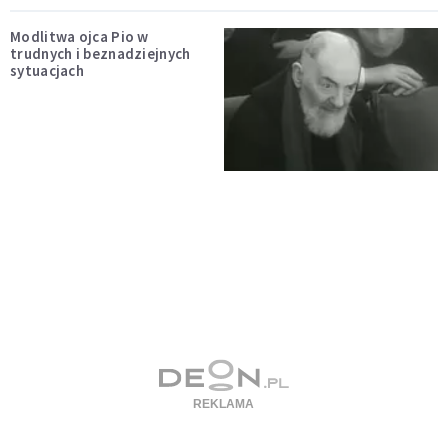
Modlitwa ojca Pio w
trudnych i beznadziejnych
sytuacjach