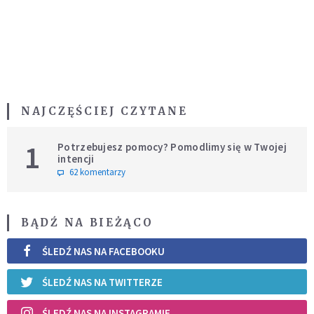
NAJCZĘŚCIEJ CZYTANE
1
Potrzebujesz pomocy? Pomodlimy się w Twojej
intencji
62 komentarzy
BĄDŹ NA BIEŻĄCO
ŚLEDŹ NAS NA FACEBOOKU
ŚLEDŹ NAS NA TWITTERZE
ŚLEDŹ NAS NA INSTAGRAMIE