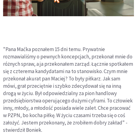
"Pana Maćka poznałem 15 dni temu. Prywatnie
rozmawialiśmy o pewnych koncepcjach, przekonał mnie do
różnych spraw, a ja przekonałem zarząd. Łącznie spotkałem
się z czterema kandydatami na to stanowisko. Czym mnie
przekonał akurat pan Maciej? To były piłkarz. Jak sam
mówi, grał przeciętnie i szybko zdecydował się na inną
drogą w życiu. Był odpowiedzialny za pion handlowy
przedsiębiorstwa operującego dużymi cyframi. To człowiek
inny, młody, a młodość posiada wiele zalet. Chce pracować
w PZPN, bo kocha piłkę. W życiu czasami trzeba się o coś
założyć. Jestem przekonany, że zrobiłem dobry zakład" -
stwierdził Boniek.