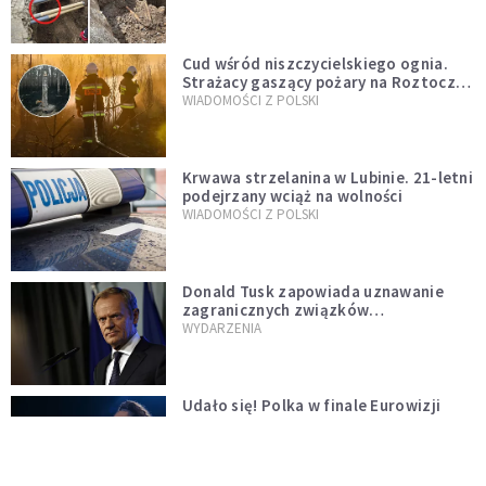
szwedzkiego
Cud wśród niszczycielskiego ognia.
Strażacy gaszący pożary na Roztoczu
opublikowali niezwykłe zdjęcie
WIADOMOŚCI Z POLSKI
Krwawa strzelanina w Lubinie. 21-letni
podejrzany wciąż na wolności
WIADOMOŚCI Z POLSKI
Donald Tusk zapowiada uznawanie
zagranicznych związków
jednopłciowych. "Państwo oblało ten
WYDARZENIA
test"
Udało się! Polka w finale Eurowizji
WIADOMOŚCI Z POLSKI