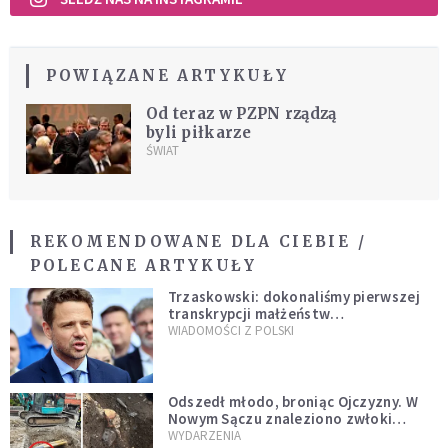
POWIĄZANE ARTYKUŁY
Od teraz w PZPN rządzą
byli piłkarze
ŚWIAT
REKOMENDOWANE DLA CIEBIE /
POLECANE ARTYKUŁY
Trzaskowski: dokonaliśmy pierwszej
transkrypcji małżeństw
jednopłciowych. “Tak jak
WIADOMOŚCI Z POLSKI
zapowiadałem, bez zwłoki,
natychmiast”
Odszedł młodo, broniąc Ojczyzny. W
Nowym Sączu znaleziono zwłoki
mężczyzny z czasów potopu
WYDARZENIA