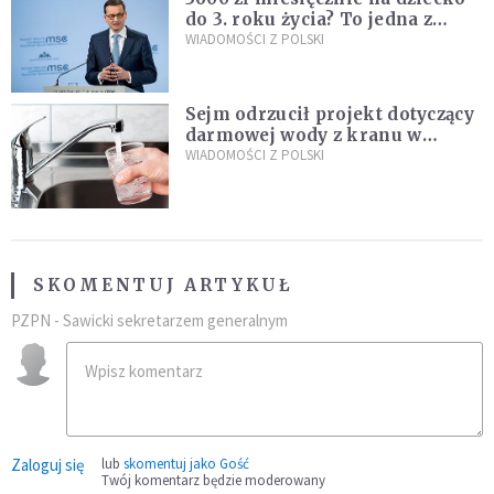
do 3. roku życia? To jedna z
propozycji programu "Rozwój
WIADOMOŚCI Z POLSKI
Plus"
Sejm odrzucił projekt dotyczący
darmowej wody z kranu w
restauracjach
WIADOMOŚCI Z POLSKI
SKOMENTUJ ARTYKUŁ
PZPN - Sawicki sekretarzem generalnym
Zaloguj się
lub
skomentuj jako Gość
Twój komentarz będzie moderowany