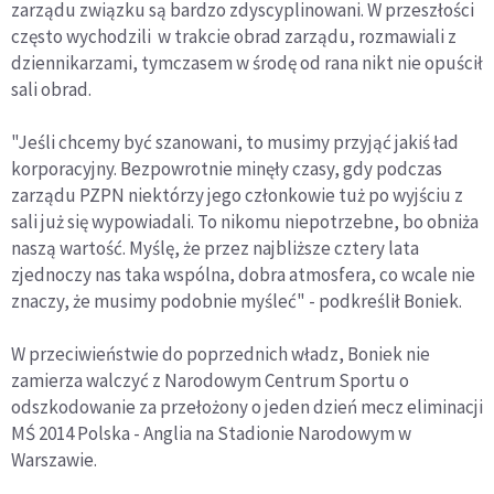
zarządu związku są bardzo zdyscyplinowani. W przeszłości
często wychodzili w trakcie obrad zarządu, rozmawiali z
dziennikarzami, tymczasem w środę od rana nikt nie opuścił
sali obrad.
"Jeśli chcemy być szanowani, to musimy przyjąć jakiś ład
korporacyjny. Bezpowrotnie minęły czasy, gdy podczas
zarządu PZPN niektórzy jego członkowie tuż po wyjściu z
sali już się wypowiadali. To nikomu niepotrzebne, bo obniża
naszą wartość. Myślę, że przez najbliższe cztery lata
zjednoczy nas taka wspólna, dobra atmosfera, co wcale nie
znaczy, że musimy podobnie myśleć" - podkreślił Boniek.
W przeciwieństwie do poprzednich władz, Boniek nie
zamierza walczyć z Narodowym Centrum Sportu o
odszkodowanie za przełożony o jeden dzień mecz eliminacji
MŚ 2014 Polska - Anglia na Stadionie Narodowym w
Warszawie.