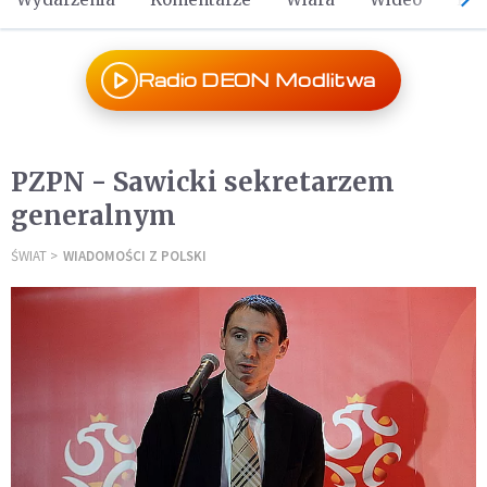
Radio DEON Modlitwa
PZPN - Sawicki sekretarzem
generalnym
ŚWIAT
WIADOMOŚCI Z POLSKI