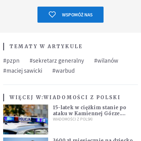
WSPOMÓŻ NAS
TEMATY W ARTYKULE
#pzpn
#sekretarz generalny
#wilanów
#maciej sawicki
#warbud
WIĘCEJ W:
WIADOMOŚCI Z POLSKI
15-latek w ciężkim stanie po
ataku w Kamiennej Górze.
Policja zatrzymała dwóch
WIADOMOŚCI Z POLSKI
nastolatków
3600 zł miesięcznie na dziecko