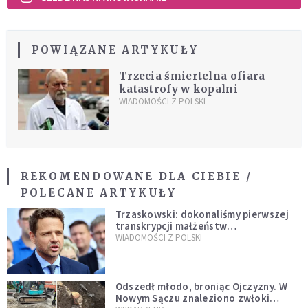
POWIĄZANE ARTYKUŁY
Trzecia śmiertelna ofiara
katastrofy w kopalni
WIADOMOŚCI Z POLSKI
REKOMENDOWANE DLA CIEBIE /
POLECANE ARTYKUŁY
Trzaskowski: dokonaliśmy pierwszej
transkrypcji małżeństw
jednopłciowych. “Tak jak
WIADOMOŚCI Z POLSKI
zapowiadałem, bez zwłoki,
natychmiast”
Odszedł młodo, broniąc Ojczyzny. W
Nowym Sączu znaleziono zwłoki