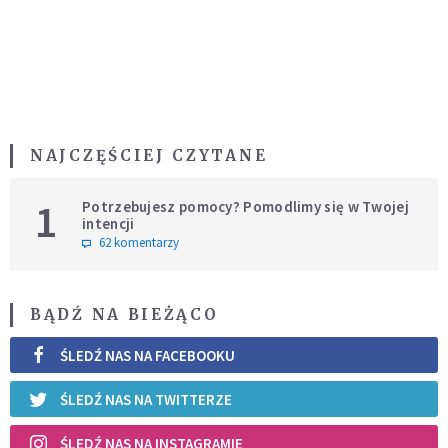
NAJCZĘŚCIEJ CZYTANE
1
Potrzebujesz pomocy? Pomodlimy się w Twojej
intencji
62 komentarzy
BĄDŹ NA BIEŻĄCO
ŚLEDŹ NAS NA FACEBOOKU
ŚLEDŹ NAS NA TWITTERZE
ŚLEDŹ NAS NA INSTAGRAMIE