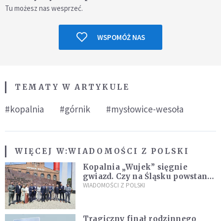
Tu możesz nas wesprzeć.
WSPOMÓŻ NAS
TEMATY W ARTYKULE
#kopalnia
#górnik
#mysłowice-wesoła
WIĘCEJ W:
WIADOMOŚCI Z POLSKI
Kopalnia „Wujek” sięgnie
gwiazd. Czy na Śląsku powstanie
„Dolina Krzemowa”?
WIADOMOŚCI Z POLSKI
Tragiczny finał rodzinnego