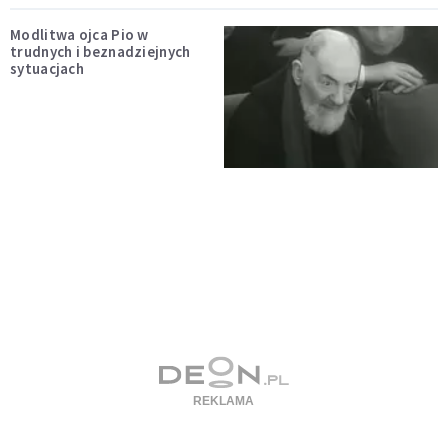
Modlitwa ojca Pio w
trudnych i beznadziejnych
sytuacjach