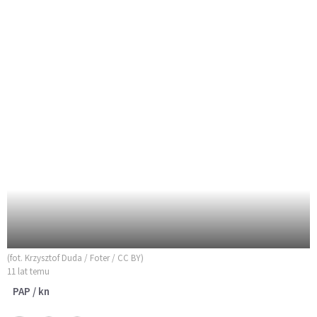
(fot. Krzysztof Duda / Foter / CC BY)
11 lat temu
PAP / kn