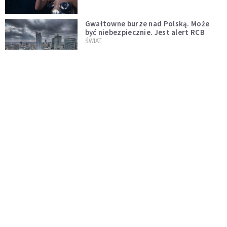
Gwałtowne burze nad Polską. Może
być niebezpiecznie. Jest alert RCB
ŚWIAT
Nie żyje gwiazda "Barw szczęścia".
"Mam nadzieję, że spotkała się już z
Bogiem, którego tak bardzo kochała"
WYDARZENIA