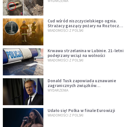
mężczyzny z czasów potopu
WYDARZENIA
szwedzkiego
Cud wśród niszczycielskiego ognia.
Strażacy gaszący pożary na Roztoczu
opublikowali niezwykłe zdjęcie
WIADOMOŚCI Z POLSKI
Krwawa strzelanina w Lubinie. 21-letni
podejrzany wciąż na wolności
WIADOMOŚCI Z POLSKI
Donald Tusk zapowiada uznawanie
zagranicznych związków
jednopłciowych. "Państwo oblało ten
WYDARZENIA
test"
Udało się! Polka w finale Eurowizji
WIADOMOŚCI Z POLSKI