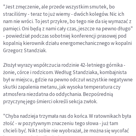
"Jest zmęczenie, ale przede wszystkim smutek, bo
straciliśmy - teraz to już wiemy - dwóch kolegów. Nic ich
nam nie wróci. To jest przykre, bo tego nie da się wymazać z
pamięci. Oni będą z nami cały czas, jeszcze na pewno długo"
- powiedział podczas sobotniej konferencji prasowej pod
kopalnią kierownik działu energomechanicznego w kopalni
Grzegorz Standziak.
Złożył wyrazy współczucia rodzinie 42-letniego górnika -
żonie, córce i rodzicom. Według Standziaka, kombajnista
był w miejscu, gdzie na pewno odczuł wszystkie negatywne
skutki zapalenia metanu, jak wysoka temperatura czy
atmosfera niezdatna do oddychania. Bezpośrednią
przyczynę jego śmierci określi sekcja zwłok.
"Chyba nadzieja trzymała nas do końca. W ratownikach była
złość - w pozytywnym znaczeniu tego słowa - już tam
chcieli być. Nikt sobie nie wyobrażał, że można się wycofać