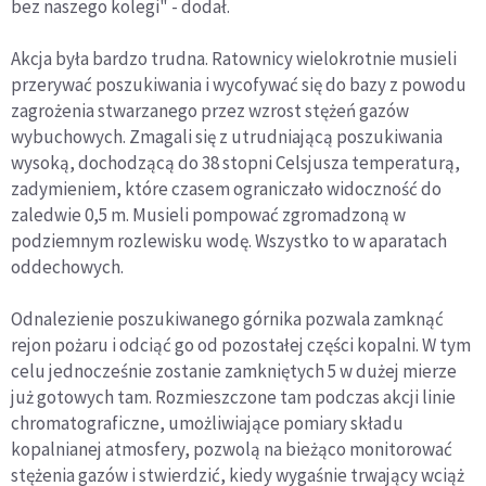
bez naszego kolegi" - dodał.
Akcja była bardzo trudna. Ratownicy wielokrotnie musieli
przerywać poszukiwania i wycofywać się do bazy z powodu
zagrożenia stwarzanego przez wzrost stężeń gazów
wybuchowych. Zmagali się z utrudniającą poszukiwania
wysoką, dochodzącą do 38 stopni Celsjusza temperaturą,
zadymieniem, które czasem ograniczało widoczność do
zaledwie 0,5 m. Musieli pompować zgromadzoną w
podziemnym rozlewisku wodę. Wszystko to w aparatach
oddechowych.
Odnalezienie poszukiwanego górnika pozwala zamknąć
rejon pożaru i odciąć go od pozostałej części kopalni. W tym
celu jednocześnie zostanie zamkniętych 5 w dużej mierze
już gotowych tam. Rozmieszczone tam podczas akcji linie
chromatograficzne, umożliwiające pomiary składu
kopalnianej atmosfery, pozwolą na bieżąco monitorować
stężenia gazów i stwierdzić, kiedy wygaśnie trwający wciąż