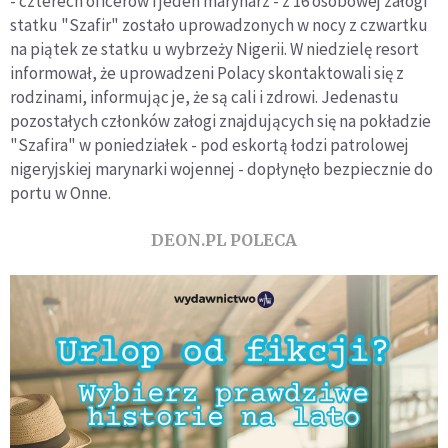
- czterech oficerów i jeden marynarz - z 16 osobowej załogi
statku "Szafir" zostało uprowadzonych w nocy z czwartku
na piątek ze statku u wybrzeży Nigerii. W niedzielę resort
informował, że uprowadzeni Polacy skontaktowali się z
rodzinami, informując je, że są cali i zdrowi. Jedenastu
pozostałych członków załogi znajdujących się na pokładzie
"Szafira" w poniedziałek - pod eskortą łodzi patrolowej
nigeryjskiej marynarki wojennej - dopłynęło bezpiecznie do
portu w Onne.
DEON.PL POLECA