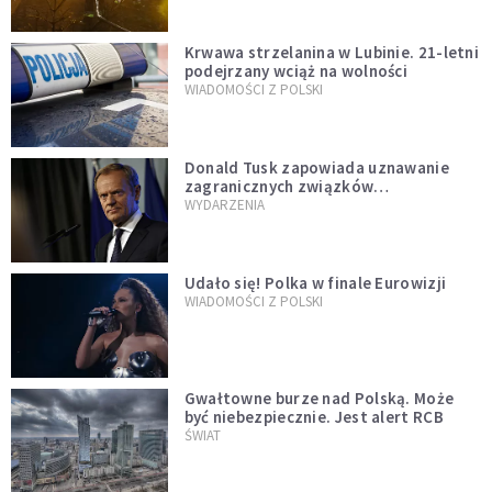
Krwawa strzelanina w Lubinie. 21-letni
podejrzany wciąż na wolności
WIADOMOŚCI Z POLSKI
Donald Tusk zapowiada uznawanie
zagranicznych związków
jednopłciowych. "Państwo oblało ten
WYDARZENIA
test"
Udało się! Polka w finale Eurowizji
WIADOMOŚCI Z POLSKI
Gwałtowne burze nad Polską. Może
być niebezpiecznie. Jest alert RCB
ŚWIAT