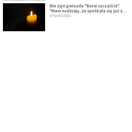
Nie żyje gwiazda "Barw szczęścia".
"Mam nadzieję, że spotkała się już z
Bogiem, którego tak bardzo kochała"
WYDARZENIA