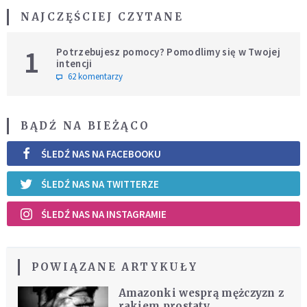
NAJCZĘŚCIEJ CZYTANE
1
Potrzebujesz pomocy? Pomodlimy się w Twojej
intencji
62 komentarzy
BĄDŹ NA BIEŻĄCO
ŚLEDŹ NAS NA FACEBOOKU
ŚLEDŹ NAS NA TWITTERZE
ŚLEDŹ NAS NA INSTAGRAMIE
POWIĄZANE ARTYKUŁY
Amazonki wesprą mężczyzn z
rakiem prostaty