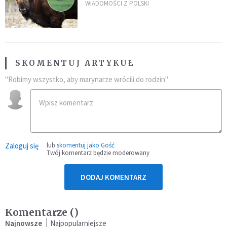
daje do myślenia
WIADOMOŚCI Z POLSKI
SKOMENTUJ ARTYKUŁ
"Robimy wszystko, aby marynarze wrócili do rodzin"
Zaloguj się
lub
skomentuj jako Gość
Twój komentarz będzie moderowany
DODAJ KOMENTARZ
Komentarze (
)
Najnowsze
Najpopularniejsze