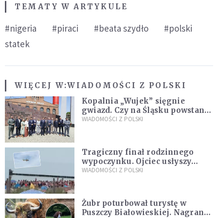
TEMATY W ARTYKULE
#nigeria
#piraci
#beata szydło
#polski
statek
WIĘCEJ W:
WIADOMOŚCI Z POLSKI
Kopalnia „Wujek” sięgnie
gwiazd. Czy na Śląsku powstanie
„Dolina Krzemowa”?
WIADOMOŚCI Z POLSKI
Tragiczny finał rodzinnego
wypoczynku. Ojciec usłyszy
zarzuty
WIADOMOŚCI Z POLSKI
Żubr poturbował turystę w
Puszczy Białowieskiej. Nagranie