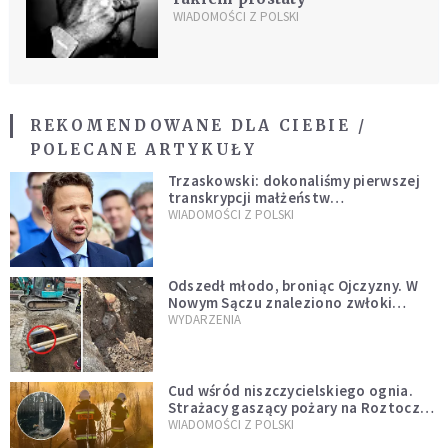
WIADOMOŚCI Z POLSKI
REKOMENDOWANE DLA CIEBIE /
POLECANE ARTYKUŁY
Trzaskowski: dokonaliśmy pierwszej
transkrypcji małżeństw
jednopłciowych. “Tak jak
WIADOMOŚCI Z POLSKI
zapowiadałem, bez zwłoki,
natychmiast”
Odszedł młodo, broniąc Ojczyzny. W
Nowym Sączu znaleziono zwłoki
mężczyzny z czasów potopu
WYDARZENIA
szwedzkiego
Cud wśród niszczycielskiego ognia.
Strażacy gaszący pożary na Roztoczu
opublikowali niezwykłe zdjęcie
WIADOMOŚCI Z POLSKI