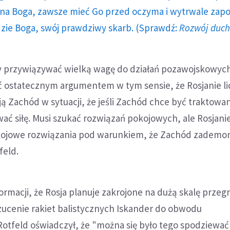
a Boga, zawsze mieć Go przed oczyma i wytrwale zap
dzie Boga, swój prawdziwy skarb. (Sprawdź:
Rozwój duc
y przywiązywać wielką wagę do działań pozawojskowych
 ostatecznym argumentem w tym sensie, że Rosjanie lic
ją Zachód w sytuacji, że jeśli Zachód chce być traktowan
ać siłę. Musi szukać rozwiązań pokojowych, ale Rosjani
kojowe rozwiązania pod warunkiem, że Zachód zademon
feld.
ormacji, że Rosja planuje zakrojone na dużą skalę prze
zucenie rakiet balistycznych Iskander do obwodu
Rotfeld oświadczył, że "można się było tego spodziewać