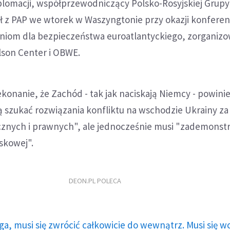
yplomacji, współprzewodniczący Polsko-Rosyjskiej Grupy
 z PAP we wtorek w Waszyngtonie przy okazji konferen
iom dla bezpieczeństwa euroatlantyckiego, zorganiz
lson Center i OBWE.
ekonanie, że Zachód - tak jak naciskają Niemcy - powini
ją szukać rozwiązania konfliktu na wschodzie Ukrainy z
nych i prawnych", ale jednocześnie musi "zademonstr
skowej".
DEON.PL POLECA
ga, musi się zwrócić całkowicie do wewnątrz. Musi się w