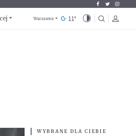
11
°
cej
Warszawa
WYBRANE DLA CIEBIE