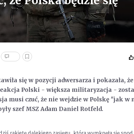
, że Polska będzie się
wiła się w pozycji adwersarza i pokazała, że 
, reakcja Polski - większa militaryzacja - zost
a musi czuć, że nie wejdzie w Polskę "jak w 
były szef MSZ Adam Daniel Rotfeld.
dziś rakietę dalekiego zasięgu, która wymknęła się spod 