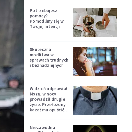
Potrzebujesz
pomocy?
Pomodlimy się w
Twojej intencji
Skuteczna
modlitwa w
sprawach trudnych
i beznadziejnych
W dzień odprawiał
Mszę, w nocy
prowadził drugie
życie. Przełożony
kazał mu opuścić
zakon
Niezawodna