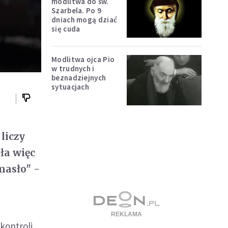
modlitwa do św.
Szarbela. Po 9
dniach mogą dziać
się cuda
Modlitwa ojca Pio
w trudnych i
beznadziejnych
sytuacjach
liczy
ała więc
masło" -
kontroli.