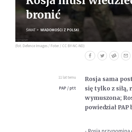
Rosja musi wiedzieć
bronić
ŚWIAT
WIADOMOŚCI Z POLSKI
(fot. Defence Images / Foter / CC BY-NC-ND)
11 lat temu
Rosja sama posta
się tylko z siłą
PAP / ptt
wymuszona; Rosj
powiedział PAP 
- Rosja przypomina 