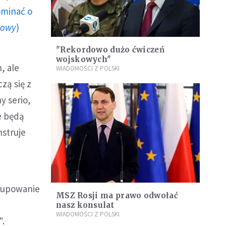
ominać o
howy
)
"Rekordowo dużo ćwiczeń
wojskowych"
, ale
WIADOMOŚCI Z POLSKI
zą się z
y serio,
e będą
struje
grupowanie
MSZ Rosji ma prawo odwołać
nasz konsulat
WIADOMOŚCI Z POLSKI
".