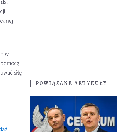
 ds.
cji
owanej
en w
a pomocą
ować siłę
POWIĄZANE ARTYKUŁY
ciąż