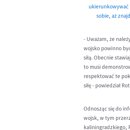
ukierunkowywać n
sobie, aż znaj
- Uważam, że należ
wojsko powinno być
siłą. Obecnie stawia
to musi demonstrow
respektować te po
siłę - powiedział Rot
Odnosząc się do inf
wojsk, w tym przer
kaliningradzkiego, 