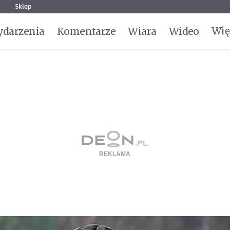
g
Sklep
Wię
darzenia
Komentarze
Wiara
Wideo