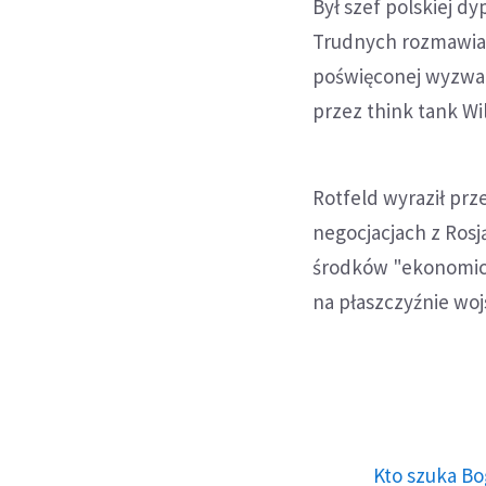
Był szef polskiej d
Trudnych rozmawiał
poświęconej wyzwan
przez think tank Wi
Rotfeld wyraził prz
negocjacjach z Ros
środków "ekonomicz
na płaszczyźnie woj
Kto szuka Bo