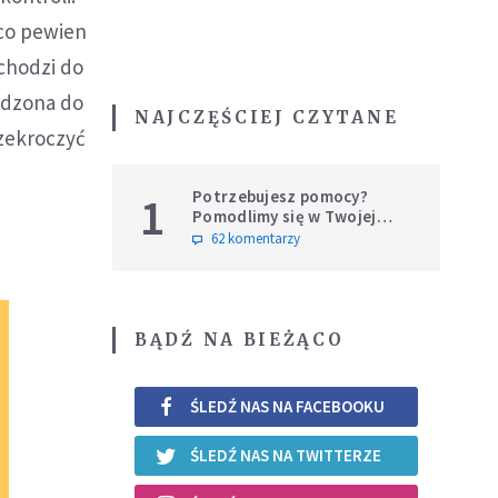
 co pewien
ochodzi do
wadzona do
NAJCZĘŚCIEJ CZYTANE
rzekroczyć
Potrzebujesz pomocy?
1
Pomodlimy się w Twojej
intencji
62 komentarzy
BĄDŹ NA BIEŻĄCO
ŚLEDŹ NAS NA FACEBOOKU
ŚLEDŹ NAS NA TWITTERZE