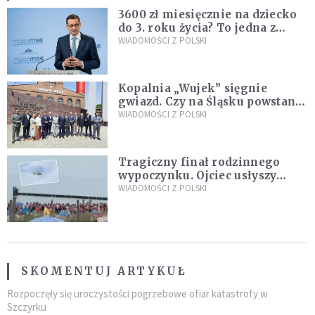
3600 zł miesięcznie na dziecko
do 3. roku życia? To jedna z
propozycji programu "Rozwój
WIADOMOŚCI Z POLSKI
Plus"
Kopalnia „Wujek” sięgnie
gwiazd. Czy na Śląsku powstanie
„Dolina Krzemowa”?
WIADOMOŚCI Z POLSKI
Tragiczny finał rodzinnego
wypoczynku. Ojciec usłyszy
zarzuty
WIADOMOŚCI Z POLSKI
SKOMENTUJ ARTYKUŁ
Rozpoczęły się uroczystości pogrzebowe ofiar katastrofy w
Szczyrku