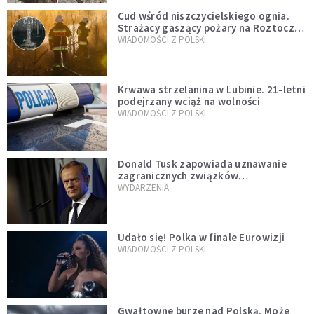
Cud wśród niszczycielskiego ognia.
Strażacy gaszący pożary na Roztoczu
opublikowali niezwykłe zdjęcie
WIADOMOŚCI Z POLSKI
Krwawa strzelanina w Lubinie. 21-letni
podejrzany wciąż na wolności
WIADOMOŚCI Z POLSKI
Donald Tusk zapowiada uznawanie
zagranicznych związków
jednopłciowych. "Państwo oblało ten
WYDARZENIA
test"
Udało się! Polka w finale Eurowizji
WIADOMOŚCI Z POLSKI
Gwałtowne burze nad Polską. Może