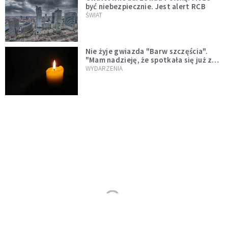
być niebezpiecznie. Jest alert RCB
ŚWIAT
Nie żyje gwiazda "Barw szczęścia".
"Mam nadzieję, że spotkała się już z
Bogiem, którego tak bardzo kochała"
WYDARZENIA