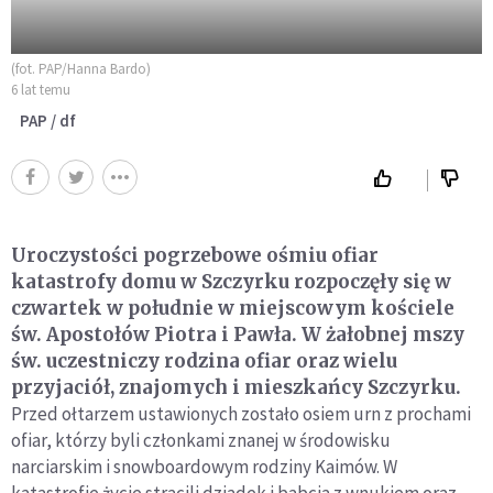
(fot. PAP/Hanna Bardo)
6 lat temu
PAP / df
Uroczystości pogrzebowe ośmiu ofiar
katastrofy domu w Szczyrku rozpoczęły się w
czwartek w południe w miejscowym kościele
św. Apostołów Piotra i Pawła. W żałobnej mszy
św. uczestniczy rodzina ofiar oraz wielu
przyjaciół, znajomych i mieszkańcy Szczyrku.
Przed ołtarzem ustawionych zostało osiem urn z prochami
ofiar, którzy byli członkami znanej w środowisku
narciarskim i snowboardowym rodziny Kaimów. W
katastrofie życie stracili dziadek i babcia z wnukiem oraz