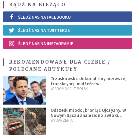
BĄDŹ NA BIEŻĄCO
ŚLEDŹ NAS NA FACEBOOKU
ŚLEDŹ NAS NA TWITTERZE
ŚLEDŹ NAS NA INSTAGRAMIE
REKOMENDOWANE DLA CIEBIE /
POLECANE ARTYKUŁY
Trzaskowski: dokonaliśmy pierwszej
transkrypcji małżeństw
jednopłciowych. “Tak jak
WIADOMOŚCI Z POLSKI
zapowiadałem, bez zwłoki,
natychmiast”
Odszedł młodo, broniąc Ojczyzny. W
Nowym Sączu znaleziono zwłoki
mężczyzny z czasów potopu
WYDARZENIA
szwedzkiego