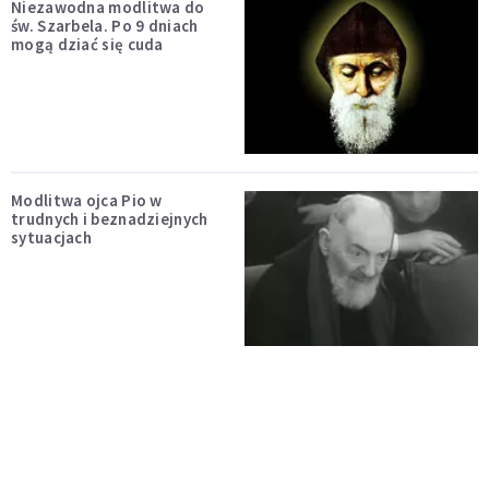
Niezawodna modlitwa do
św. Szarbela. Po 9 dniach
mogą dziać się cuda
Modlitwa ojca Pio w
trudnych i beznadziejnych
sytuacjach