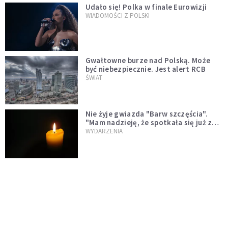
Udało się! Polka w finale Eurowizji
WIADOMOŚCI Z POLSKI
Gwałtowne burze nad Polską. Może
być niebezpiecznie. Jest alert RCB
ŚWIAT
Nie żyje gwiazda "Barw szczęścia".
"Mam nadzieję, że spotkała się już z
Bogiem, którego tak bardzo kochała"
WYDARZENIA