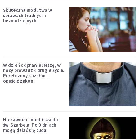
Skuteczna modlitwa w
sprawach trudnych i
beznadziejnych
W dzień odprawiał Mszę, w
nocy prowadził drugie życie.
Przełożony kazał mu
opuścić zakon
Niezawodna modlitwa do
św. Szarbela. Po 9 dniach
mogą dziać się cuda