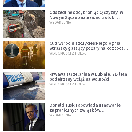
natychmiast”
Odszedł młodo, broniąc Ojczyzny. W
Nowym Sączu znaleziono zwłoki
mężczyzny z czasów potopu
WYDARZENIA
szwedzkiego
Cud wśród niszczycielskiego ognia.
Strażacy gaszący pożary na Roztoczu
opublikowali niezwykłe zdjęcie
WIADOMOŚCI Z POLSKI
Krwawa strzelanina w Lubinie. 21-letni
podejrzany wciąż na wolności
WIADOMOŚCI Z POLSKI
Donald Tusk zapowiada uznawanie
zagranicznych związków
jednopłciowych. "Państwo oblało ten
WYDARZENIA
test"