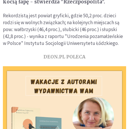
kocią łapę - stwierdza "Rzeczpospolita".
Rekordzistą jest powiat gryficki, gdzie 50,2 proc. dzieci
rodzi się w wolnych związkach; na kolejnych miejscach są
pow.: wałbrzyski (46,4 proc.), słubicki (46 proc.) i słupski
(42,8 proc.) - wynika z raportu "Urodzenia pozamałżeńskie
w Polsce" Instytutu Socjologii Uniwersytetu Łódzkiego.
DEON.PL POLECA