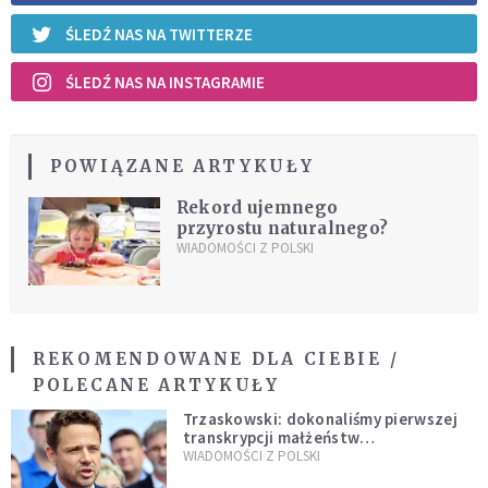
ŚLEDŹ NAS NA TWITTERZE
ŚLEDŹ NAS NA INSTAGRAMIE
POWIĄZANE ARTYKUŁY
Rekord ujemnego
przyrostu naturalnego?
WIADOMOŚCI Z POLSKI
REKOMENDOWANE DLA CIEBIE /
POLECANE ARTYKUŁY
Trzaskowski: dokonaliśmy pierwszej
transkrypcji małżeństw
jednopłciowych. “Tak jak
WIADOMOŚCI Z POLSKI
zapowiadałem, bez zwłoki,