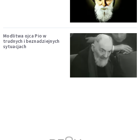
Modlitwa ojca Pio w
trudnych i beznadziejnych
sytuacjach