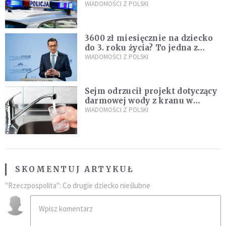
Policja zatrzymała dwóch
WIADOMOŚCI Z POLSKI
nastolatków
3600 zł miesięcznie na dziecko
do 3. roku życia? To jedna z
propozycji programu "Rozwój
WIADOMOŚCI Z POLSKI
Plus"
Sejm odrzucił projekt dotyczący
darmowej wody z kranu w
restauracjach
WIADOMOŚCI Z POLSKI
SKOMENTUJ ARTYKUŁ
"Rzeczpospolita": Co drugie dziecko nieślubne