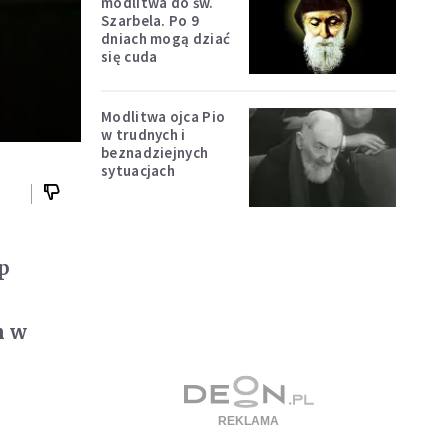
modlitwa do św.
Szarbela. Po 9
dniach mogą dziać
się cuda
Modlitwa ojca Pio
w trudnych i
beznadziejnych
sytuacjach
p
n w