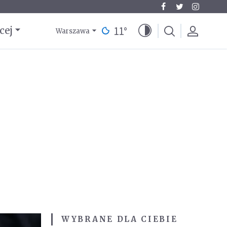
11
°
cej
Warszawa
WYBRANE DLA CIEBIE