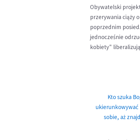
Obywatelski projek
przerywania ciąży or
poprzednim posiedze
jednocześnie odrzu
kobiety" liberalizu
Kto szuka Bo
ukierunkowywać n
sobie, aż znaj