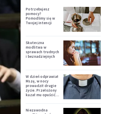
Potrzebujesz
pomocy?
Pomodlimy się w
Twojej intencji
Skuteczna
modlitwa w
sprawach trudnych
i beznadziejnych
W dzień odprawiał
Mszę, w nocy
prowadził drugie
życie. Przełożony
kazał mu opuścić
zakon
Niezawodna