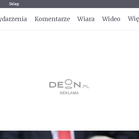
g
Sklep
Wię
darzenia
Komentarze
Wiara
Wideo