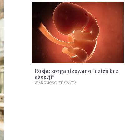
Rosja: zorganizowano "dzień bez
aborcji"
WIADOMOŚCI ZE ŚWIATA