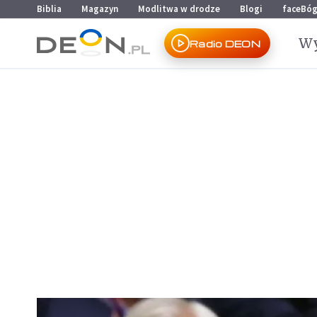
Przejdź do menu głównego
Przejdź do treści
Biblia
Magazyn
Modlitwa w drodze
Blogi
faceBó
Wy
Radio DEON