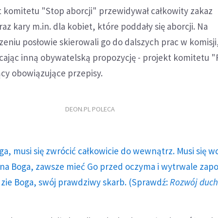
t komitetu "Stop aborcji" przewidywał całkowity zakaz
az kary m.in. dla kobiet, które poddały się aborcji. Na
niu posłowie skierowali go do dalszych prac w komisji
cając inną obywatelską propozycję - projekt komitetu 
jący obowiązujące przepisy.
DEON.PL POLECA
ga, musi się zwrócić całkowicie do wewnątrz. Musi się w
a Boga, zawsze mieć Go przed oczyma i wytrwale zap
dzie Boga, swój prawdziwy skarb. (Sprawdź:
Rozwój duc