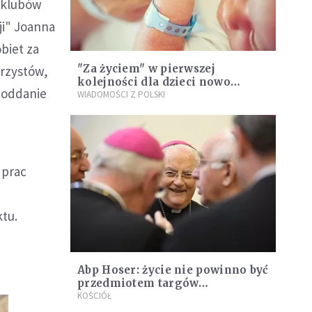
h klubów
ji" Joanna
biet za
"Za życiem" w pierwszej
arzystów,
kolejności dla dzieci nowo
 poddanie
narodzonych
WIADOMOŚCI Z POLSKI
 prac
tu.
Abp Hoser: życie nie powinno być
przedmiotem targów
politycznych
KOŚCIÓŁ