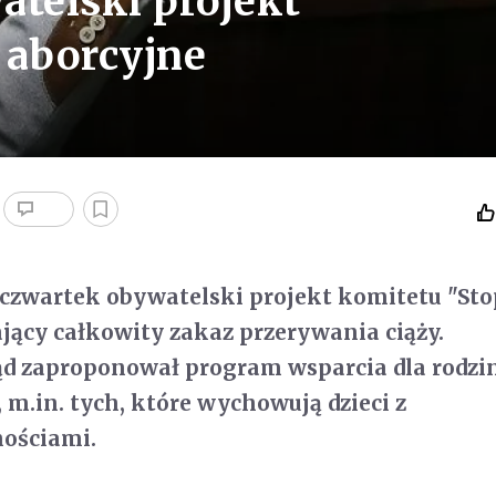
atelski projekt
 aborcyjne
 czwartek obywatelski projekt komitetu "Sto
dający całkowity zakaz przerywania ciąży.
ąd zaproponował program wsparcia dla rodzi
, m.in. tych, które wychowują dzieci z
ościami.