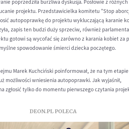
nie poprzedziła burzliwa dyskusja. Posłowie z różnyc
ucanie projektu. Przedstawicielka komitetu "Stop aborc
łosić autopoprawkę do projektu wykluczającą karanie ko
zyła, zapis ten budzi duży sprzeciw, również parlament
ktu gotowi są wycofać się zarówno z karania kobiet za
za umyślne spowodowanie śmierci dziecka poczętego.
ejmu Marek Kuchciński poinformował, że na tym etapie
ż możliwości wniesienia autopoprawki. Jak wyjaśnił,
 zgłosić tylko do momentu pierwszego czytania projek
DEON.PL POLECA