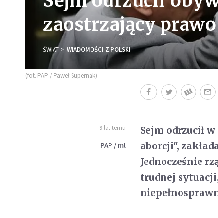
Sejm odrzucił obyw
zaostrzający prawo
ŚWIAT
WIADOMOŚCI Z POLSKI
(fot. PAP / Paweł Supernak)
9 lat temu
Sejm odrzucił w
aborcji", zakła
PAP / ml
Jednocześnie rz
trudnej sytuacji
niepełnosprawn