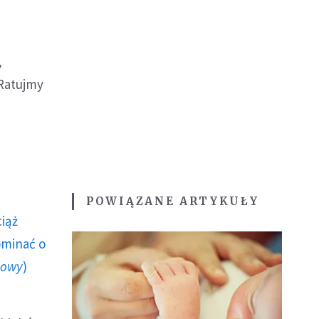
,
"Ratujmy
POWIĄZANE ARTYKUŁY
ciąż
ominać o
howy
)