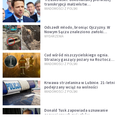
transkrypcji małżeństw
jednopłciowych. “Tak jak
WIADOMOŚCI Z POLSKI
zapowiadałem, bez zwłoki,
natychmiast”
Odszedł młodo, broniąc Ojczyzny. W
Nowym Sączu znaleziono zwłoki
mężczyzny z czasów potopu
WYDARZENIA
szwedzkiego
Cud wśród niszczycielskiego ognia.
Strażacy gaszący pożary na Roztoczu
opublikowali niezwykłe zdjęcie
WIADOMOŚCI Z POLSKI
Krwawa strzelanina w Lubinie. 21-letni
podejrzany wciąż na wolności
WIADOMOŚCI Z POLSKI
Donald Tusk zapowiada uznawanie
zagranicznych związków