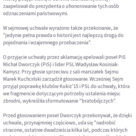
zaapelował do prezydenta o uhonorowanie tych osób
odznaczeniami państwowymi.
W sejmowej uchwale wyrażono także przekonanie, że
"jedynie pełna prawda o historii jest najlepszą drogą do
pojednania i wzajemnego przebaczenia".
O przyjęcie uchwały przez aklamację apelowali poseł PiS
Michał Dworczyk (PiS) i lider PSL Władysław Kosiniak-
Kamysz. Przy głosie sprzeciwu z sali marszałek Sejmu
Marek Kuchciński zarządził głosowanie. Wcześniej Sejm
przyjął poprawkę klubów Kukiz'15 i PSL do uchwały, która
we fragmencie dotyczącym potrzeby ustalenia miejsc
zbrodni, wykreśliła sformułowanie "bratobójczych".
Przed głosowaniem poseł Dworczyk przekonywał, że dzięki
uchwale, przynajmniej częściowo, uda się "nadrobić
stracone, ostatnie dwadzieścia kilka lat, podczas których