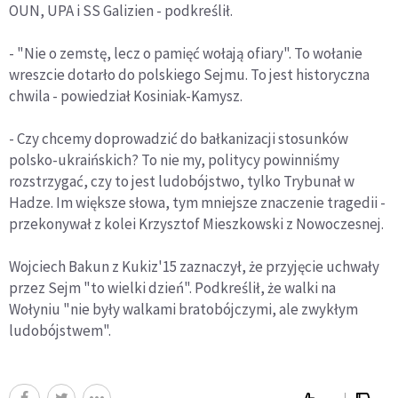
OUN, UPA i SS Galizien - podkreślił.
- "Nie o zemstę, lecz o pamięć wołają ofiary". To wołanie
wreszcie dotarło do polskiego Sejmu. To jest historyczna
chwila - powiedział Kosiniak-Kamysz.
- Czy chcemy doprowadzić do bałkanizacji stosunków
polsko-ukraińskich? To nie my, politycy powinniśmy
rozstrzygać, czy to jest ludobójstwo, tylko Trybunał w
Hadze. Im większe słowa, tym mniejsze znaczenie tragedii -
przekonywał z kolei Krzysztof Mieszkowski z Nowoczesnej.
Wojciech Bakun z Kukiz'15 zaznaczył, że przyjęcie uchwały
przez Sejm "to wielki dzień". Podkreślił, że walki na
Wołyniu "nie były walkami bratobójczymi, ale zwykłym
ludobójstwem".