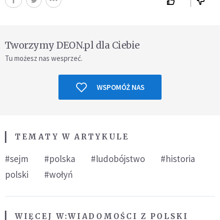
Tworzymy DEON.pl dla Ciebie
Tu możesz nas wesprzeć.
WSPOMÓŻ NAS
TEMATY W ARTYKULE
#sejm
#polska
#ludobójstwo
#historia
polski
#wołyń
WIĘCEJ W:
WIADOMOŚCI Z POLSKI