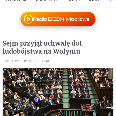
Radio DEON Modlitwa
Sejm przyjął uchwałę dot.
ludobójstwa na Wołyniu
ŚWIAT
WIADOMOŚCI Z POLSKI