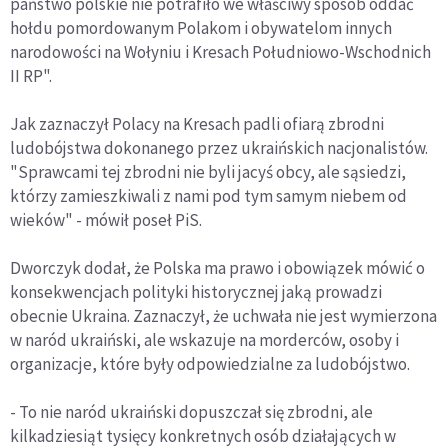
państwo polskie nie potrafiło we właściwy sposób oddać
hołdu pomordowanym Polakom i obywatelom innych
narodowości na Wołyniu i Kresach Południowo-Wschodnich
II RP".
Jak zaznaczył Polacy na Kresach padli ofiarą zbrodni
ludobójstwa dokonanego przez ukraińskich nacjonalistów.
"Sprawcami tej zbrodni nie byli jacyś obcy, ale sąsiedzi,
którzy zamieszkiwali z nami pod tym samym niebem od
wieków" - mówił poseł PiS.
Dworczyk dodał, że Polska ma prawo i obowiązek mówić o
konsekwencjach polityki historycznej jaką prowadzi
obecnie Ukraina. Zaznaczył, że uchwała nie jest wymierzona
w naród ukraiński, ale wskazuje na morderców, osoby i
organizacje, które były odpowiedzialne za ludobójstwo.
- To nie naród ukraiński dopuszczał się zbrodni, ale
kilkadziesiąt tysięcy konkretnych osób działających w