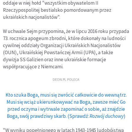
oddaje w niej hołd "wszystkim obywatelom II
Rzeczypospolitej bestialsko pomordowanym przez
ukraińskich nacjonalistów".
W uchwale Sejm przypomina, że w lipcu 2016 roku przypada
73. rocznica apogeum zbrodni, które dokonały na ludności
cywilnej oddziały Organizacji Ukraińskich Nacjonalistów
(OUN), Ukraińskiej Powstańczej Armii (UPA), a także
dywizja SS Galizien oraz inne ukraińskie formacje
współpracujące z Niemcami.
DEON.PL POLECA
Kto szuka Boga, musi się zwrócić całkowicie do wewnątrz.
Musi się wciąż ukierunkowywać na Boga, zawsze mieć Go
przed oczyma i wytrwale zapominać o sobie, aż znajdzie
Boga, swój prawdziwy skarb. (Sprawdź:
Rozwój duchowy
)
"W wyniku popełnionego w latach 1943-1945 ludobójstwa