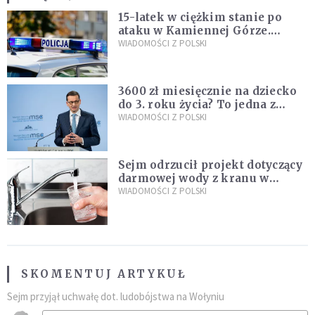
15-latek w ciężkim stanie po
ataku w Kamiennej Górze.
Policja zatrzymała dwóch
WIADOMOŚCI Z POLSKI
nastolatków
3600 zł miesięcznie na dziecko
do 3. roku życia? To jedna z
propozycji programu "Rozwój
WIADOMOŚCI Z POLSKI
Plus"
Sejm odrzucił projekt dotyczący
darmowej wody z kranu w
restauracjach
WIADOMOŚCI Z POLSKI
SKOMENTUJ ARTYKUŁ
Sejm przyjął uchwałę dot. ludobójstwa na Wołyniu