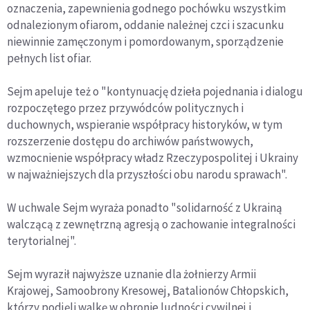
oznaczenia, zapewnienia godnego pochówku wszystkim
odnalezionym ofiarom, oddanie należnej czci i szacunku
niewinnie zamęczonym i pomordowanym, sporządzenie
pełnych list ofiar.
Sejm apeluje też o "kontynuację dzieła pojednania i dialogu
rozpoczętego przez przywódców politycznych i
duchownych, wspieranie współpracy historyków, w tym
rozszerzenie dostępu do archiwów państwowych,
wzmocnienie współpracy władz Rzeczypospolitej i Ukrainy
w najważniejszych dla przyszłości obu narodu sprawach".
W uchwale Sejm wyraża ponadto "solidarność z Ukrainą
walczącą z zewnętrzną agresją o zachowanie integralności
terytorialnej".
Sejm wyraził najwyższe uznanie dla żołnierzy Armii
Krajowej, Samoobrony Kresowej, Batalionów Chłopskich,
którzy podjęli walkę w obronie ludności cywilnej i