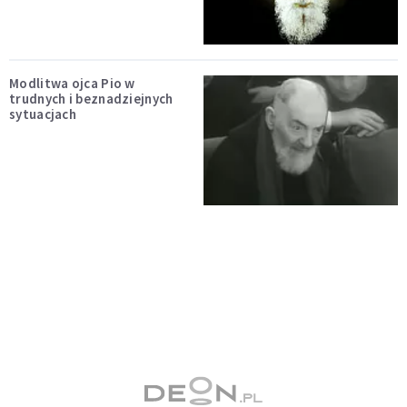
Modlitwa ojca Pio w
trudnych i beznadziejnych
sytuacjach