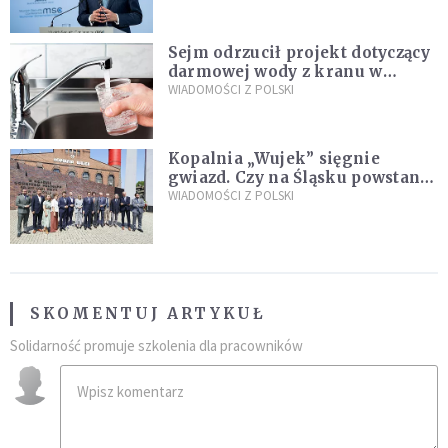
Plus"
Sejm odrzucił projekt dotyczący
darmowej wody z kranu w
restauracjach
WIADOMOŚCI Z POLSKI
Kopalnia „Wujek” sięgnie
gwiazd. Czy na Śląsku powstanie
„Dolina Krzemowa”?
WIADOMOŚCI Z POLSKI
SKOMENTUJ ARTYKUŁ
Solidarność promuje szkolenia dla pracowników