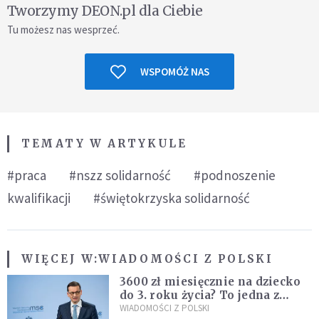
Tworzymy DEON.pl dla Ciebie
Tu możesz nas wesprzeć.
WSPOMÓŻ NAS
TEMATY W ARTYKULE
#praca
#nszz solidarność
#podnoszenie
kwalifikacji
#świętokrzyska solidarność
WIĘCEJ W:
WIADOMOŚCI Z POLSKI
3600 zł miesięcznie na dziecko
do 3. roku życia? To jedna z
propozycji programu "Rozwój
WIADOMOŚCI Z POLSKI