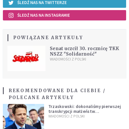
ŚLEDŹ NAS NA TWITTERZE
ŚLEDŹ NAS NA INSTAGRAMIE
POWIĄZANE ARTYKUŁY
Senat uczcił 30. rocznicę TKK
NSZZ "Solidarność"
WIADOMOŚCI Z POLSKI
REKOMENDOWANE DLA CIEBIE /
POLECANE ARTYKUŁY
Trzaskowski: dokonaliśmy pierwszej
transkrypcji małżeństw
jednopłciowych. “Tak jak
WIADOMOŚCI Z POLSKI
zapowiadałem, bez zwłoki,
natychmiast”