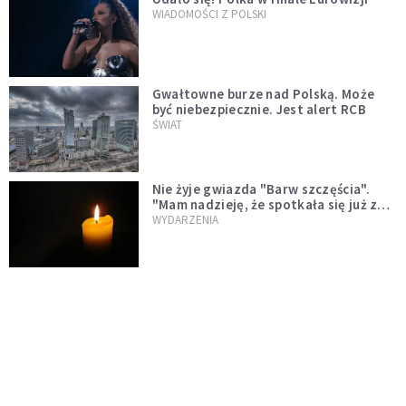
WIADOMOŚCI Z POLSKI
Gwałtowne burze nad Polską. Może
być niebezpiecznie. Jest alert RCB
ŚWIAT
Nie żyje gwiazda "Barw szczęścia".
"Mam nadzieję, że spotkała się już z
Bogiem, którego tak bardzo kochała"
WYDARZENIA