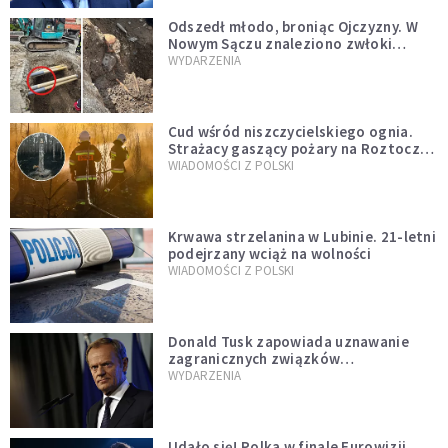
Odszedł młodo, broniąc Ojczyzny. W
Nowym Sączu znaleziono zwłoki
mężczyzny z czasów potopu
WYDARZENIA
szwedzkiego
Cud wśród niszczycielskiego ognia.
Strażacy gaszący pożary na Roztoczu
opublikowali niezwykłe zdjęcie
WIADOMOŚCI Z POLSKI
Krwawa strzelanina w Lubinie. 21-letni
podejrzany wciąż na wolności
WIADOMOŚCI Z POLSKI
Donald Tusk zapowiada uznawanie
zagranicznych związków
jednopłciowych. "Państwo oblało ten
WYDARZENIA
test"
Udało się! Polka w finale Eurowizji