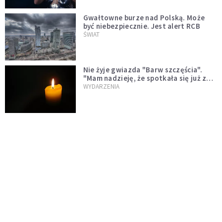
Gwałtowne burze nad Polską. Może
być niebezpiecznie. Jest alert RCB
ŚWIAT
Nie żyje gwiazda "Barw szczęścia".
"Mam nadzieję, że spotkała się już z
Bogiem, którego tak bardzo kochała"
WYDARZENIA