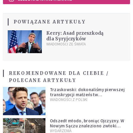
POWIĄZANE ARTYKUŁY
Kerry: Asad przeszkodą
dla Syryjczyków
WIADOMOŚCI ZE ŚWIATA
REKOMENDOWANE DLA CIEBIE /
POLECANE ARTYKUŁY
Trzaskowski: dokonaliśmy pierwszej
transkrypcji małżeństw
jednopłciowych. “Tak jak
WIADOMOŚCI Z POLSKI
zapowiadałem, bez zwłoki,
natychmiast”
Odszedł młodo, broniąc Ojczyzny. W
Nowym Sączu znaleziono zwłoki
mężczyzny z czasów potopu
WYDARZENIA