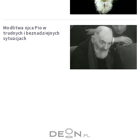
Modlitwa ojca Pio w
trudnych i beznadziejnych
sytuacjach