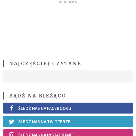
NAJCZĘŚCIEJ CZYTANE
BĄDŹ NA BIEŻĄCO
ŚLEDŹ NAS NA FACEBOOKU
ŚLEDŹ NAS NA TWITTERZE
ŚLEDŹ NAS NA INSTAGRAMIE