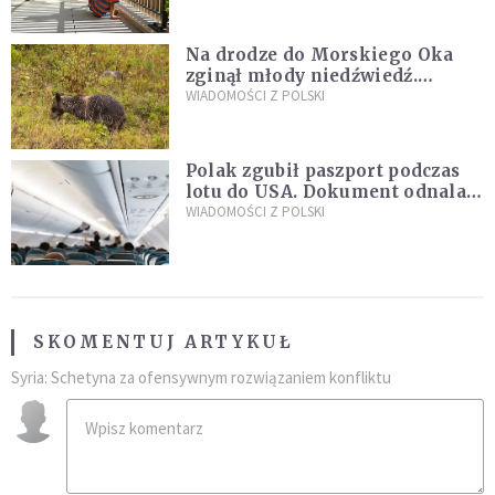
Na drodze do Morskiego Oka
zginął młody niedźwiedź.
Sprawę bada Policja i TPN
WIADOMOŚCI Z POLSKI
Polak zgubił paszport podczas
lotu do USA. Dokument odnalazł
się w nietypowym miejscu
WIADOMOŚCI Z POLSKI
SKOMENTUJ ARTYKUŁ
Syria: Schetyna za ofensywnym rozwiązaniem konfliktu