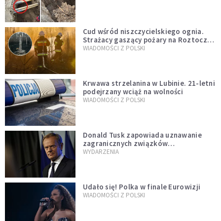
szwedzkiego
Cud wśród niszczycielskiego ognia.
Strażacy gaszący pożary na Roztoczu
opublikowali niezwykłe zdjęcie
WIADOMOŚCI Z POLSKI
Krwawa strzelanina w Lubinie. 21-letni
podejrzany wciąż na wolności
WIADOMOŚCI Z POLSKI
Donald Tusk zapowiada uznawanie
zagranicznych związków
jednopłciowych. "Państwo oblało ten
WYDARZENIA
test"
Udało się! Polka w finale Eurowizji
WIADOMOŚCI Z POLSKI