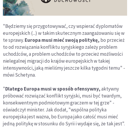
"Będziemy się przygotowywać, czy wspierać dyplomatów
europejskich (...) w takim skutecznym zaangażowaniu się w
te sprawy.
Europa musi mieć swoją politykę,
bo przecież
to od rozwiązania konfliktu syryjskiego zależy problem
uchodźców, a problem uchodźców to przecież możliwości
nielegalnej migracji do krajów europejskich w takiej
intensywności, jaką mieliśmy jeszcze kilka tygodni temu" -
mówi Schetyna.
"
Dlatego Europa musi w sposób ofensywny,
aktywny
próbować rozwiązać konflikt syryjski, musi być twardym,
konsekwentnym podmiotowym graczem w tej grze" -
oświadczył minister. Jak dodał, "wspólna polityka
europejska jest ważna, bo Europa jako całość musi mieć
jedną politykę w stosunku do Syrii i wydaje się, że tak jest".