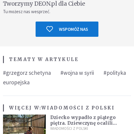
Tworzymy DEON.pl dla Ciebie
Tu możesz nas wesprzeć.
WSPOMÓŻ NAS
TEMATY W ARTYKULE
#grzegorz schetyna
#wojna w syrii
#polityka
europejska
WIĘCEJ W:
WIADOMOŚCI Z POLSKI
Dziecko wypadło z piątego
piętra. Dziewczynę ocalili
sąsiedzi
WIADOMOŚCI Z POLSKI