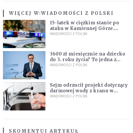
WIĘCEJ W:
WIADOMOŚCI Z POLSKI
15-latek w ciężkim stanie po
ataku w Kamiennej Górze.
Policja zatrzymała dwóch
WIADOMOŚCI Z POLSKI
nastolatków
3600 zł miesięcznie na dziecko
do 3. roku życia? To jedna z
propozycji programu "Rozwój
WIADOMOŚCI Z POLSKI
Plus"
Sejm odrzucił projekt dotyczący
darmowej wody z kranu w
restauracjach
WIADOMOŚCI Z POLSKI
SKOMENTUJ ARTYKUŁ