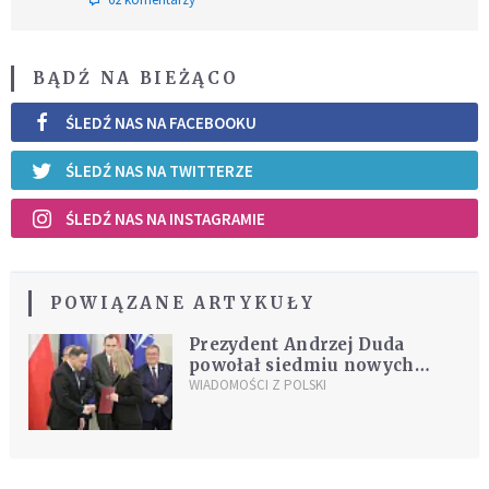
BĄDŹ NA BIEŻĄCO
ŚLEDŹ NAS NA FACEBOOKU
ŚLEDŹ NAS NA TWITTERZE
ŚLEDŹ NAS NA INSTAGRAMIE
POWIĄZANE ARTYKUŁY
Prezydent Andrzej Duda
powołał siedmiu nowych
członków RDS
WIADOMOŚCI Z POLSKI