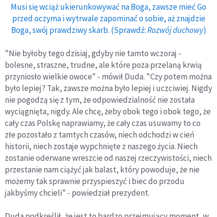
Musi się wciąż ukierunkowywać na Boga, zawsze mieć Go
przed oczyma i wytrwale zapominać o sobie, aż znajdzie
Boga, swój prawdziwy skarb. (Sprawdź:
Rozwój duchowy
)
"Nie byłoby tego dzisiaj, gdyby nie tamto wczoraj -
bolesne, straszne, trudne, ale które poza przelaną krwią
przyniosło wielkie owoce" - mówił Duda. "Czy potem można
było lepiej? Tak, zawsze można było lepiej i uczciwiej. Nigdy
nie pogodzą się z tym, że odpowiedzialność nie została
wyciągnięta, nigdy. Ale chcę, żeby obok tego i obok tego, że
cały czas Polskę naprawiamy, że cały czas usuwamy to co
złe pozostało z tamtych czasów, niech odchodzi w cień
historii, niech zostaje wypchnięte z naszego życia. Niech
zostanie oderwane wreszcie od naszej rzeczywistości, niech
przestanie nam ciążyć jak balast, który powoduje, że nie
możemy tak sprawnie przyspieszyć i biec do przodu
jakbyśmy chcieli" - powiedział prezydent.
Duda podkreślił, że jest to bardzo przejmujący moment, w