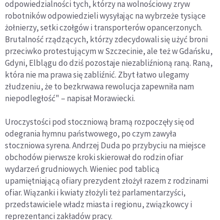
odpowiedzialności tych, którzy na wolnościowy zryw
robotników odpowiedzieli wysyłając na wybrzeże tysiące
żołnierzy, setki czołgów i transporterów opancerzonych.
Brutalność rządzących, którzy zdecydowali się użyć broni
przeciwko protestującym w Szczecinie, ale też w Gdańsku,
Gdyni, Elblągu do dziś pozostaje niezabliźnioną raną. Raną,
która nie ma prawa się zabliźnić. Zbyt łatwo ulegamy
złudzeniu, że to bezkrwawa rewolucja zapewniła nam
niepodległość" – napisał Morawiecki.
Uroczystości pod stoczniową bramą rozpoczęły się od
odegrania hymnu państwowego, po czym zawyła
stoczniowa syrena. Andrzej Duda po przybyciu na miejsce
obchodów pierwsze kroki skierował do rodzin ofiar
wydarzeń grudniowych. Wieniec pod tablicą
upamiętniającą ofiary prezydent złożył razem z rodzinami
ofiar. Wiązanki i kwiaty złożyli też parlamentarzyści,
przedstawiciele władz miasta i regionu, związkowcy i
reprezentanci zakładów pracy.