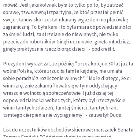
mówić. Jeśli jakakolwiek była to tylko po to, by zatrzeć
sprawę, tzw. wewnątrzpartyjna, że ktoś przestał pełnić
swoje stanowisko i został ukarany wyjazdem na placówkę
zagraniczną. To była kara i to była miara odpowiedzialności
za śmieć ludzi, za strzelanie do niewinnych, nie tylko
przecież do robotników. Ginęli uczniowie, ginęła młodzież,
ginęły praktycznie rzecz biorąc dzieci" - podkreślił.
Prezydent wyraził żal, że później "przez kolejne 30 lat już ta
wolna Polska, która zrzuciła tamte kajdany, nie umiała
sobie poradzić z rozliczenie winnych". "Może dlatego, że ci
winni zręcznie zakamuflowali się w tym oddychający
wreszcie wolnością społeczeństwie. I już dzisiaj tej
odpowiedzialności wobec tych, którzy byli rzeczywiście
winni tamtych zdarzeń, tamtej śmierci, tamtych ran,
tamtego cierpienia nie wyciągniemy" - zauważył Duda.
List do uczestników obchodów skierował marszałek Senatu
Tomasz Grodzki. "Oddajemy hołd i czcimy pamięć