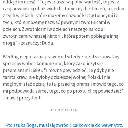
oddaje im cześć. "To jest nasza wspólna wartość, to jest z
całą pewnością obok wielu historycznych zdarzeń, to jedno
z tych wielkich, które możemy nazwać kształtującymi i z
tych, które możemy nazwać pewnymi zwrotnicami w
dziejach. Zwrotnicami w dziejach naszego narodu i
zwrotnicami w naszej historii, która potem pobiegła inną
drogą" - zaznaczył Duda.
Według niego tak naprawdę od wtedy zaczął się poważny
sprzeciw wobec komunizmu, który zakończył się
przemianami 1989 r. "I można powiedzieć, że gdyby nie
tamta krew, nie byłoby dzisiejszej wolnej Polski. I nie
mógłbym stać dzisiaj tutaj przed tą bramą i mówić tego, co
mi podpowiada serce, tego, co po prostu chcę powiedzieć"
- mówił prezydent.
DEON.PL POLECA
Kto szuka Boga, musi się zwrócić całkowicie do wewnątrz.