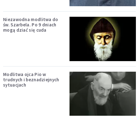
Niezawodna modlitwa do
św. Szarbela. Po 9 dniach
mogą dziać się cuda
Modlitwa ojca Pio w
trudnych i beznadziejnych
sytuacjach