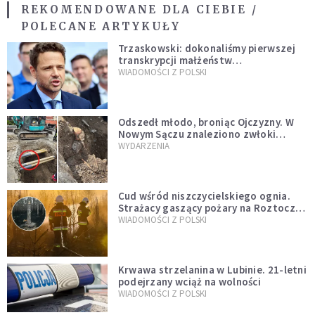
REKOMENDOWANE DLA CIEBIE /
POLECANE ARTYKUŁY
Trzaskowski: dokonaliśmy pierwszej
transkrypcji małżeństw
jednopłciowych. “Tak jak
WIADOMOŚCI Z POLSKI
zapowiadałem, bez zwłoki,
natychmiast”
Odszedł młodo, broniąc Ojczyzny. W
Nowym Sączu znaleziono zwłoki
mężczyzny z czasów potopu
WYDARZENIA
szwedzkiego
Cud wśród niszczycielskiego ognia.
Strażacy gaszący pożary na Roztoczu
opublikowali niezwykłe zdjęcie
WIADOMOŚCI Z POLSKI
Krwawa strzelanina w Lubinie. 21-letni
podejrzany wciąż na wolności
WIADOMOŚCI Z POLSKI