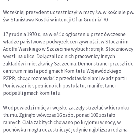
Wcześniej prezydent uczestniczył w mszy św. w kościele pw.
św. Stanisława Kostki w intencji Ofiar Grudnia'70.
17 grudnia 1970 r., na wieść o ogłoszeniu przez ówczesne
władze państwowe podwyżek cen żywności, w Stoczni im.
Adolfa Warskiego w Szczecinie wybuchł strajk. Stoczniowcy
wyszli na ulice. Dołączali do nich pracownicy innych
zakładów i mieszkańcy Szczecina. Demonstranci przeszli do
centrum miasta pod gmach Komitetu Wojewódzkiego
PZPR, chcąc rozmawiać z przedstawicielami władz partii.
Ponieważ nie spełniono ich postulatu, manifestanci
podpalili gmach komitetu.
W odpowiedzi milicja i wojsko zaczęły strzelać w kierunku
tłumu. Zginęło wówczas 16 osób, ponad 100 zostało
rannych. Ciała zabitych chowano po kryjomu w nocy, w
pochówku mogła uczestniczyć jedynie najbliższa rodzina.