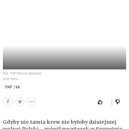
(fot. PAP/Marcin Bielecki)
6 lat temu
PAP / kk
Gdyby nie tamta krew nie byłoby dzisiejszej
wolnej Polski - mówił we wtorek w Szczecinie