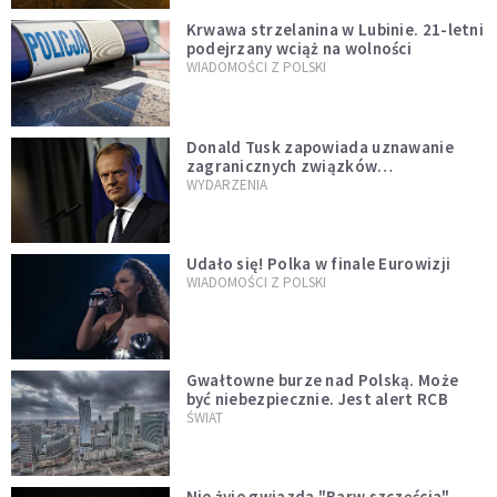
Krwawa strzelanina w Lubinie. 21-letni
podejrzany wciąż na wolności
WIADOMOŚCI Z POLSKI
Donald Tusk zapowiada uznawanie
zagranicznych związków
jednopłciowych. "Państwo oblało ten
WYDARZENIA
test"
Udało się! Polka w finale Eurowizji
WIADOMOŚCI Z POLSKI
Gwałtowne burze nad Polską. Może
być niebezpiecznie. Jest alert RCB
ŚWIAT
Nie żyje gwiazda "Barw szczęścia".