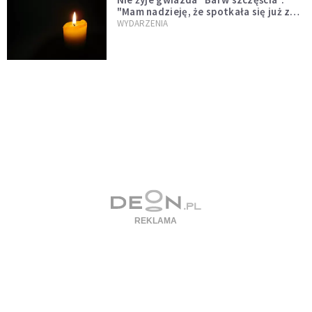
"Mam nadzieję, że spotkała się już z
Bogiem, którego tak bardzo kochała"
WYDARZENIA