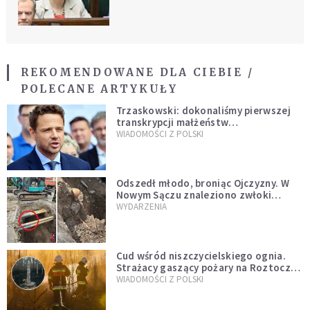
REKOMENDOWANE DLA CIEBIE /
POLECANE ARTYKUŁY
Trzaskowski: dokonaliśmy pierwszej
transkrypcji małżeństw
jednopłciowych. “Tak jak
WIADOMOŚCI Z POLSKI
zapowiadałem, bez zwłoki,
natychmiast”
Odszedł młodo, broniąc Ojczyzny. W
Nowym Sączu znaleziono zwłoki
mężczyzny z czasów potopu
WYDARZENIA
szwedzkiego
Cud wśród niszczycielskiego ognia.
Strażacy gaszący pożary na Roztoczu
opublikowali niezwykłe zdjęcie
WIADOMOŚCI Z POLSKI