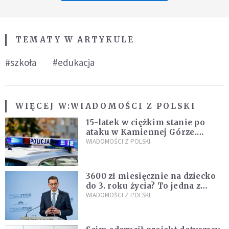
TEMATY W ARTYKULE
#szkoła
#edukacja
WIĘCEJ W:
WIADOMOŚCI Z POLSKI
15-latek w ciężkim stanie po
ataku w Kamiennej Górze.
Policja zatrzymała dwóch
WIADOMOŚCI Z POLSKI
nastolatków
3600 zł miesięcznie na dziecko
do 3. roku życia? To jedna z
propozycji programu "Rozwój
WIADOMOŚCI Z POLSKI
Plus"