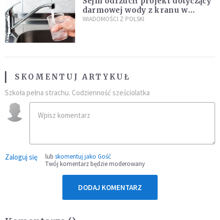
Sejm odrzucił projekt dotyczący
darmowej wody z kranu w
restauracjach
WIADOMOŚCI Z POLSKI
SKOMENTUJ ARTYKUŁ
Szkoła pełna strachu. Codzienność sześciolatka
Zaloguj się
lub
skomentuj jako Gość
Twój komentarz będzie moderowany
DODAJ KOMENTARZ